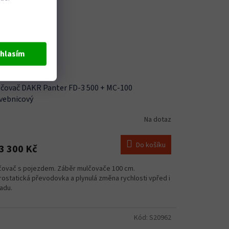
hlasím
čovač DAKR Panter FD-3 500 + MC-100
vebnicový
Na dotaz
Do košíku
3 300 Kč
čovač s pojezdem. Záběr mulčovače 100 cm.
rostatická převodovka a plynulá změna rychlosti vpřed i
adu.
Kód:
S20962