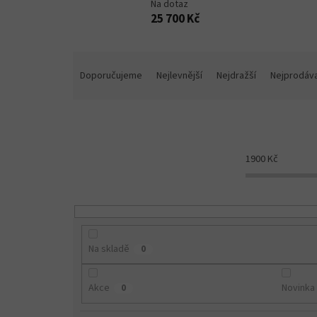
Na dotaz
25 700 Kč
Ř
a
Doporučujeme
Nejlevnější
Nejdražší
Nejprodáva
z
e
n
í
p
1900
Kč
r
o
d
u
k
t
Na skladě
0
ů
Akce
Novinka
0