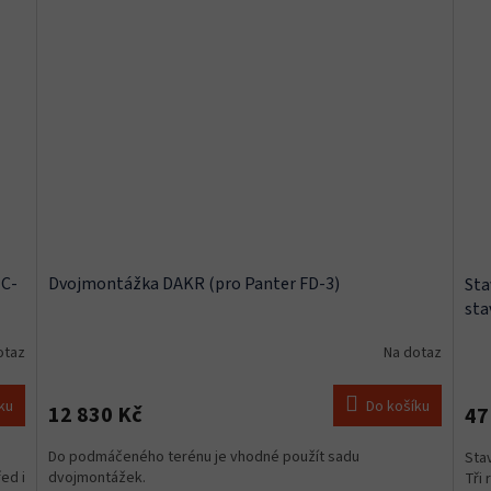
MC-
Dvojmontážka DAKR (pro Panter FD-3)
Sta
sta
otaz
Na dotaz
ku
Do košíku
12 830 Kč
47
Do podmáčeného terénu je vhodné použít sadu
Sta
ed i
dvojmontážek.
Tři 