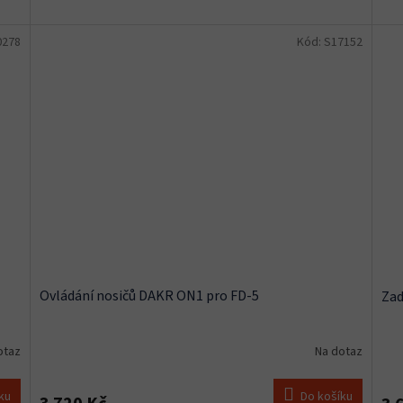
0278
Kód:
S17152
Ovládání nosičů DAKR ON1 pro FD-5
Zad
otaz
Na dotaz
ku
Do košíku