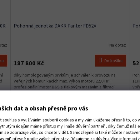
70K
Pohonná jednotka DAKR Panter FD52V
Poh
otaz
Na dotaz
ku
Do košíku
187 800 Kč
52
ní
díky homologovaným prvkům je schválen k provozu na
Poh
ed
veřejných komunikacích max. výkon motoru 22,0 HP;
11H
profesionální motor B&S s tlakovým mazáním a filtrací
vpř
hydrostatická...
4894
Kód:
S24893
šich dat a obsah přesně pro vás
ut souhlas s využíváním souborů cookies a my vám ukážeme přesně to, co 
kytnutým údajům máme přístup my i naše důvěrní partneři, díky čemuž náš 
vám se zobrazuje vše, co chcete vidět. Samozřejmě si také můžete nastaven
tavení" přesně podle vašich představ. Děkujeme za důvěru. Více informací