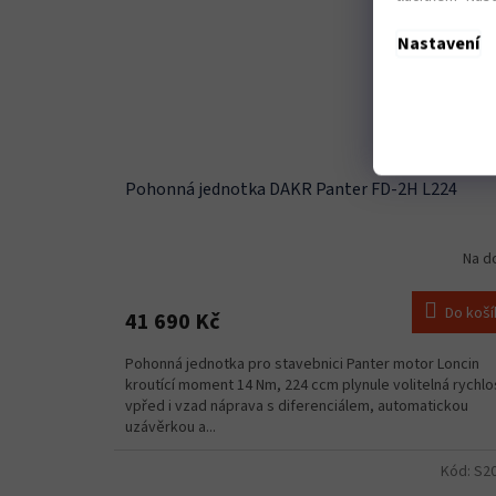
Nastavení
Pohonná jednotka DAKR Panter FD-2H L224
Na d
Do koší
41 690 Kč
Pohonná jednotka pro stavebnici Panter motor Loncin
kroutící moment 14 Nm, 224 ccm plynule volitelná rychlo
vpřed i vzad náprava s diferenciálem, automatickou
uzávěrkou a...
Kód:
S2