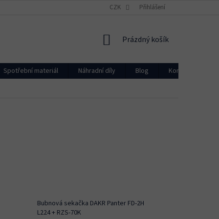
CZK
Přihlášení
NÁKUPNÍ
Prázdný košík
KOŠÍK
Spotřební materiál
Náhradní díly
Blog
Kontakty
Bubnová sekačka DAKR Panter FD-2H
L224 + RZS-70K