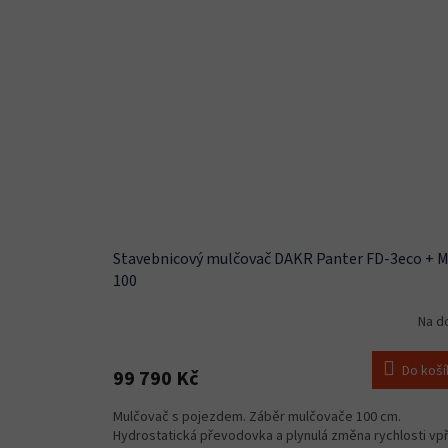
Stavebnicový mulčovač DAKR Panter FD-3eco + 
100
Na d
Do koší
99 790 Kč
Mulčovač s pojezdem. Záběr mulčovače 100 cm.
Hydrostatická převodovka a plynulá změna rychlosti vpř