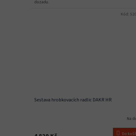
dozadu.
Kód:
S2
Sestava hrobkovacích radlic DAKR HR
Na d
Do koší