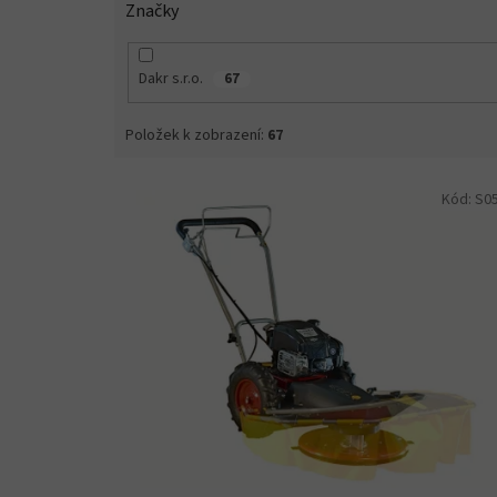
Značky
Dakr s.r.o.
67
Položek k zobrazení:
67
V
Kód:
S0
ý
p
i
s
p
r
o
d
u
k
t
ů