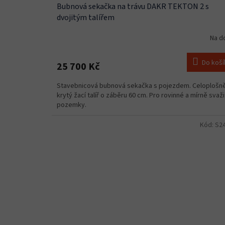
Bubnová sekačka na trávu DAKR TEKTON 2 s
dvojitým talířem
Na d
Do koší
25 700 Kč
Stavebnicová bubnová sekačka s pojezdem. Celoplošn
krytý žací talíř o záběru 60 cm. Pro rovinné a mírně svaž
pozemky.
Kód:
S2