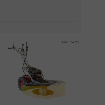
Kód:
S24899