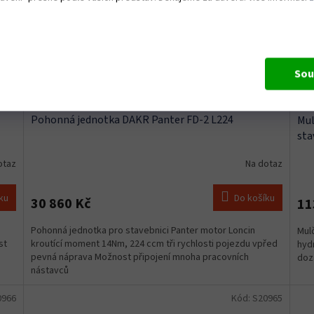
Sou
Pohonná jednotka DAKR Panter FD-2 L224
Mul
sta
otaz
Na dotaz
ku
Do košíku
30 860 Kč
11
Pohonná jednotka pro stavebnici Panter motor Loncin
Mul
st
kroutící moment 14Nm, 224 ccm tři rychlosti pojezdu vpřed
hyd
pevná náprava Možnost připojení mnoha pracovních
doz
nástavců
0966
Kód:
S20965