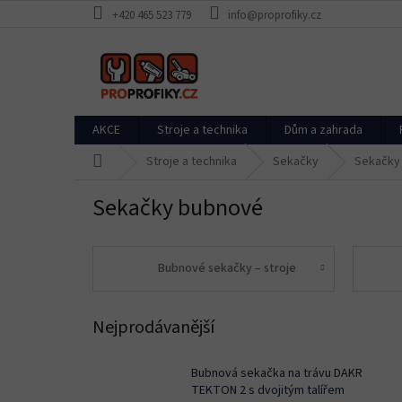
Přejít
+420 465 523 779
info@proprofiky.cz
na
obsah
AKCE
Stroje a technika
Dům a zahrada
Domů
Stroje a technika
Sekačky
Sekačky
Sekačky bubnové
Bubnové sekačky – stroje
Nejprodávanější
Bubnová sekačka na trávu DAKR
TEKTON 2 s dvojitým talířem