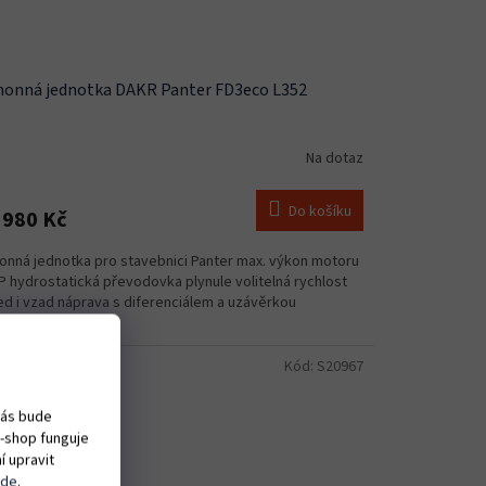
onná jednotka DAKR Panter FD3eco L352
Na dotaz
Do košíku
 980 Kč
onná jednotka pro stavebnici Panter max. výkon motoru
P hydrostatická převodovka plynule volitelná rychlost
ed i vzad náprava s diferenciálem a uzávěrkou
Kód:
S20967
vás bude
e-shop funguje
í upravit
zde
.