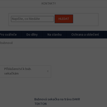
KONTAKTY
HLEDAT
Pro svářeče
Do dílny
Na stavbu
Ochrana a oblečení
 bubnové
Příslušenství k bub.
sekačkám
Bubnová sekačka na trávu DAKR
TEKTON