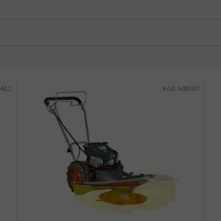
5612
Kód:
S08507