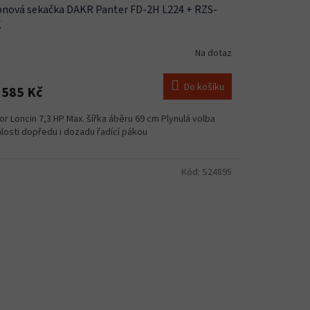
nová sekačka DAKR Panter FD-2H L224 + RZS-
K
Na dotaz
Do košíku
 585 Kč
r Loncin 7,3 HP Max. šířka áběru 69 cm Plynulá volba
losti dopředu i dozadu řadící pákou
Kód:
S24895