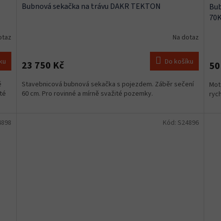
Bubnová sekačka na trávu DAKR TEKTON
Bub
70
otaz
Na dotaz
ku
Do košíku
23 750 Kč
50
ě
Stavebnicová bubnová sekačka s pojezdem. Záběr sečení
Moto
ité
60 cm. Pro rovinné a mírně svažité pozemky.
rych
4898
Kód:
S24896