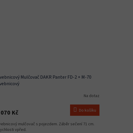
vebnicový Mulčovač DAKR Panter FD-2 + M-70
vebnicový
Na dotaz
Do košíku
 070 Kč
vebnicový mulčovač s pojezdem. Záběr sečení 71 cm.
rychlosti vpřed.