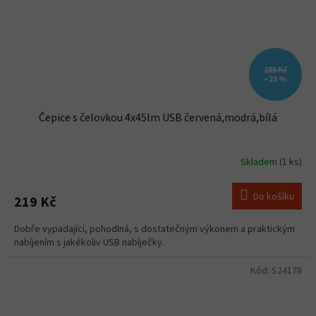
285 Kč
–23 %
Čepice s čelovkou 4x45lm USB červená,modrá,bílá
Skladem
(1 ks)
Do košíku
219 Kč
Dobře vypadající, pohodlná, s dostatečným výkonem a praktickým
nabíjením s jakékoliv USB nabíječky.
Kód:
S24178