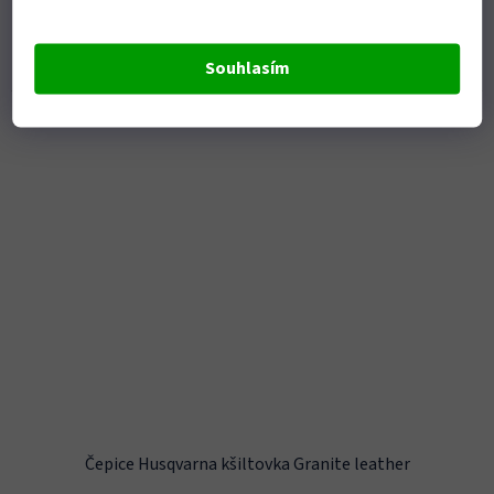
474 Kč
Hezká a měkká čepice z merino vlny, která vás bude hřát během
Souhlasím
chladných dnů. Jedna velikost padne všem.
Kód:
S18366
Čepice Husqvarna kšiltovka Granite leather