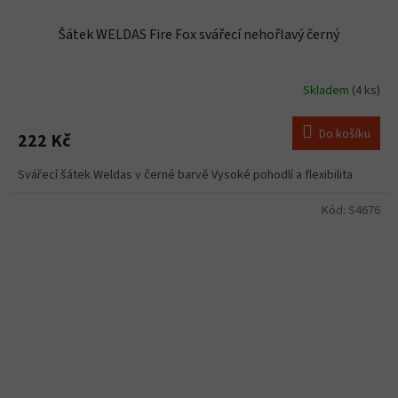
Šátek WELDAS Fire Fox svářecí nehořlavý černý
Skladem
(4 ks)
Do košíku
222 Kč
Svářecí šátek Weldas v černé barvě Vysoké pohodlí a flexibilita
Kód:
S4676