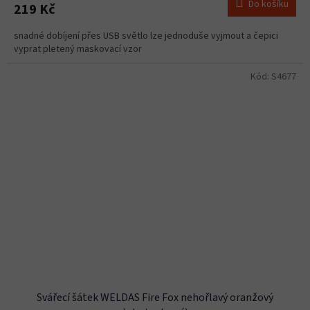
Do košíku
219 Kč
snadné dobíjení přes USB světlo lze jednoduše vyjmout a čepici
vyprat pletený maskovací vzor
Kód:
S4677
Svářecí šátek WELDAS Fire Fox nehořlavý oranžový