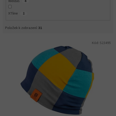
Weldas
4
XTline
2
Položek k zobrazení:
31
V
Kód:
S23495
ý
p
i
s
p
r
o
d
u
k
t
ů