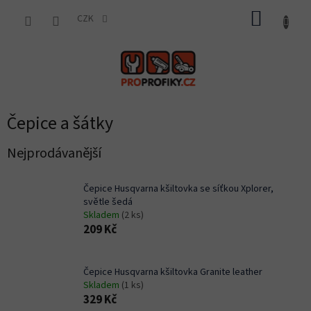
Přejít
NÁKUP
na
CZK
obsah
KOŠÍK
Čepice a šátky
Nejprodávanější
Čepice Husqvarna kšiltovka se síťkou Xplorer,
světle šedá
Skladem
(2 ks)
209 Kč
Čepice Husqvarna kšiltovka Granite leather
Skladem
(1 ks)
329 Kč