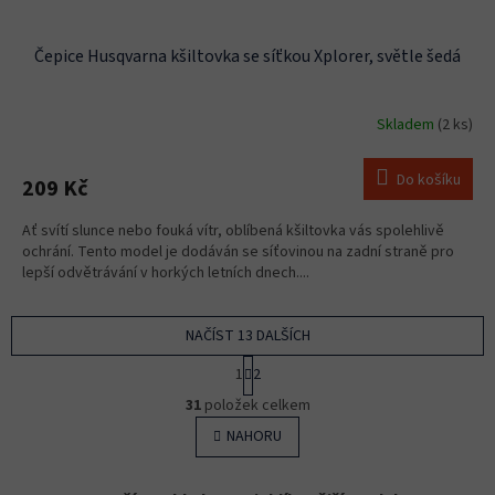
Čepice Husqvarna kšiltovka se síťkou Xplorer, světle šedá
Skladem
(2 ks)
Do košíku
209 Kč
Ať svítí slunce nebo fouká vítr, oblíbená kšiltovka vás spolehlivě
ochrání. Tento model je dodáván se síťovinou na zadní straně pro
lepší odvětrávání v horkých letních dnech....
NAČÍST 13 DALŠÍCH
S
1
2
t
O
r
31
položek celkem
v
á
l
NAHORU
n
á
k
o
d
v