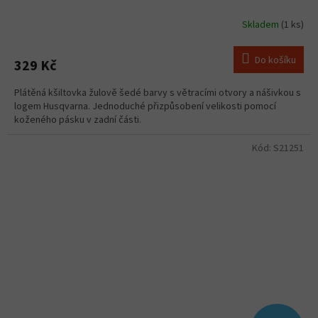
Skladem
(1 ks)
Do košíku
329 Kč
Plátěná kšiltovka žulově šedé barvy s větracími otvory a nášivkou s
logem Husqvarna. Jednoduché přizpůsobení velikosti pomocí
koženého pásku v zadní části.
Kód:
S21251