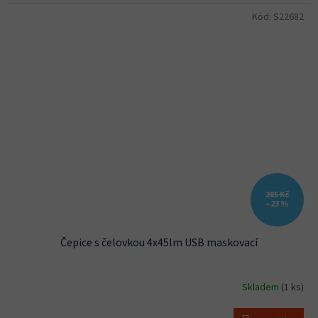
Kód:
S22682
285 Kč
–23 %
Čepice s čelovkou 4x45lm USB maskovací
Skladem
(1 ks)