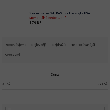
Svářecí šátek WELDAS Fire Fox vlajka USA
Momentálně nedostupné
179 Kč
Ř
a
Doporučujeme
Nejlevnější
Nejdražší
Nejprodávanější
z
e
Abecedně
n
í
p
Cena
r
o
57
Kč
759
Kč
d
u
k
t
ů