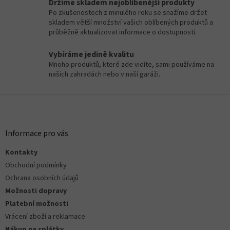
a
Držíme skladem nejoblíbenější produkty
á
c
Po zkušenostech z minulého roku se snažíme držet
n
í
skladem větší množství vašich oblíbených produktů a
í
p
průběžně aktualizovat informace o dostupnosti.
r
v
Vybíráme jedině kvalitu
k
Mnoho produktů, které zde vidíte, sami používáme na
y
našich zahradách nebo v naší garáži.
v
ý
Z
p
á
i
s
p
u
a
Informace pro vás
t
Kontakty
í
Obchodní podmínky
Ochrana osobních údajů
Možnosti dopravy
Platební možnosti
Vrácení zboží a reklamace
Nákup na splátky