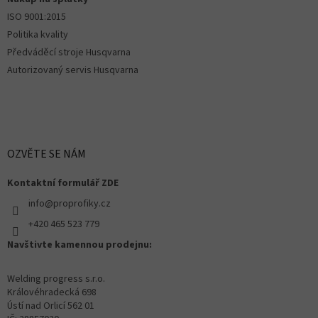
ISO 9001:2015
Politika kvality
Předváděcí stroje Husqvarna
Autorizovaný servis Husqvarna
OZVĚTE SE NÁM
Kontaktní formulář ZDE
info@proprofiky.cz
+420 465 523 779
Navštivte kamennou prodejnu:
Welding progress s.r.o.
Královéhradecká 698
Ústí nad Orlicí 562 01