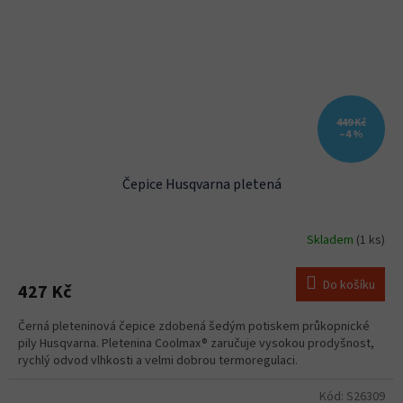
449 Kč
–4 %
Čepice Husqvarna pletená
Skladem
(1 ks)
Do košíku
427 Kč
Černá pleteninová čepice zdobená šedým potiskem průkopnické
pily Husqvarna. Pletenina Coolmax® zaručuje vysokou prodyšnost,
rychlý odvod vlhkosti a velmi dobrou termoregulaci.
Kód:
S26309