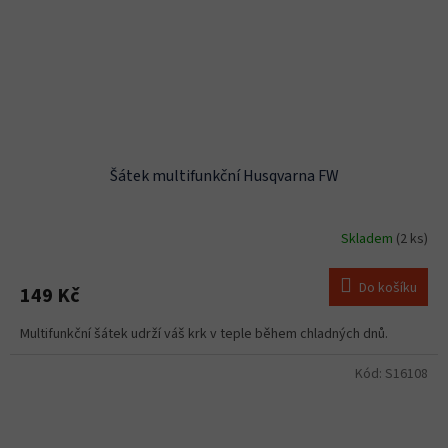
Šátek multifunkční Husqvarna FW
Skladem
(2 ks)
Do košíku
149 Kč
Multifunkční šátek udrží váš krk v teple během chladných dnů.
Kód:
S16108