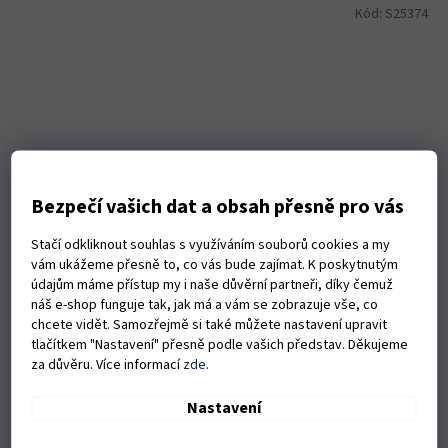
Kód:
S25374
Bezpečí vašich dat a obsah přesně pro vás
Stačí odkliknout souhlas s využíváním souborů cookies a my
vám ukážeme přesně to, co vás bude zajímat. K poskytnutým
údajům máme přístup my i naše důvěrní partneři, díky čemuž
náš e-shop funguje tak, jak má a vám se zobrazuje vše, co
chcete vidět. Samozřejmě si také můžete nastavení upravit
Čepice Husqvarna zimní Merino oranžová
tlačítkem "Nastavení" přesně podle vašich představ. Děkujeme
za důvěru. Více informací
zde
.
Skladem
(1 ks)
Nastavení
Do košíku