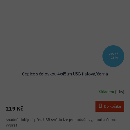
285 Kč
–23 %
Čepice s čelovkou 4x45lm USB fialová/černá
Skladem
(1 ks)
Do košíku
219 Kč
snadné dobíjení přes USB světlo lze jednoduše vyjmout a čepici
vyprat