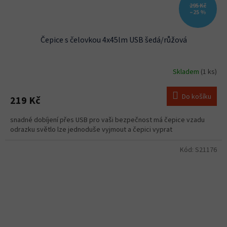
295 Kč
–25 %
Čepice s čelovkou 4x45lm USB šedá/růžová
Skladem
(1 ks)
Do košíku
219 Kč
snadné dobíjení přes USB pro vaši bezpečnost má čepice vzadu
odrazku světlo lze jednoduše vyjmout a čepici vyprat
Kód:
S21176