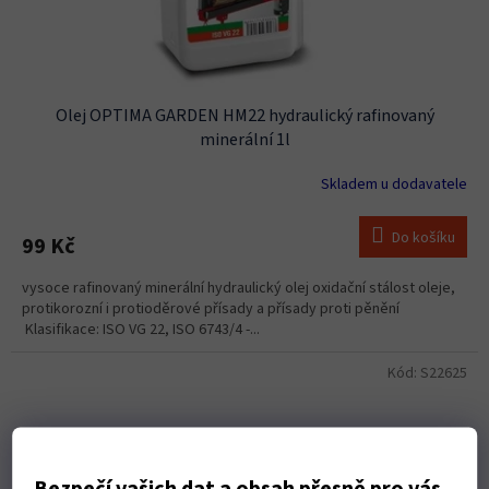
Olej OPTIMA GARDEN HM22 hydraulický rafinovaný
minerální 1l
Skladem u dodavatele
Do košíku
99 Kč
vysoce rafinovaný minerální hydraulický olej oxidační stálost oleje,
protikorozní i protioděrové přísady a přísady proti pěnění
Klasifikace: ISO VG 22, ISO 6743/4 -...
Kód:
S22625