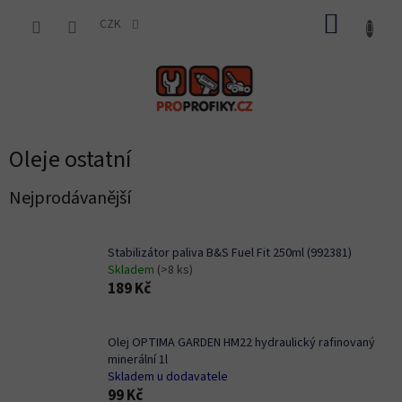
Přejít
NÁKUP
na
CZK
obsah
KOŠÍK
Oleje ostatní
Nejprodávanější
Stabilizátor paliva B&S Fuel Fit 250ml (992381)
Skladem
(>8 ks)
189 Kč
Olej OPTIMA GARDEN HM22 hydraulický rafinovaný
minerální 1l
Skladem u dodavatele
99 Kč