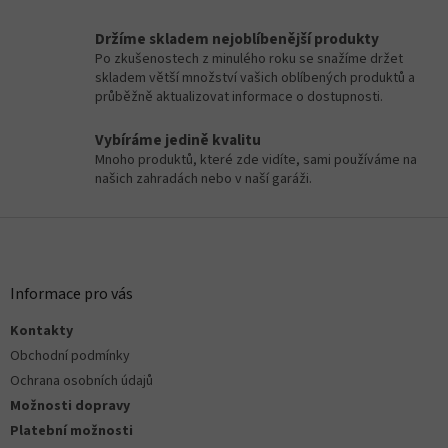
v
l
Držíme skladem nejoblíbenější produkty
á
Po zkušenostech z minulého roku se snažíme držet
d
skladem větší množství vašich oblíbených produktů a
a
průběžně aktualizovat informace o dostupnosti.
c
í
Vybíráme jedině kvalitu
p
Mnoho produktů, které zde vidíte, sami používáme na
r
našich zahradách nebo v naší garáži.
v
k
Z
y
v
á
ý
p
p
a
Informace pro vás
i
t
s
Kontakty
í
u
Obchodní podmínky
Ochrana osobních údajů
Možnosti dopravy
Platební možnosti