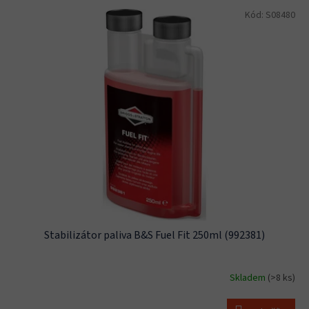
V
Kód:
S08480
ý
p
i
s
p
r
o
d
u
k
t
ů
Stabilizátor paliva B&S Fuel Fit 250ml (992381)
Skladem
(>8 ks)