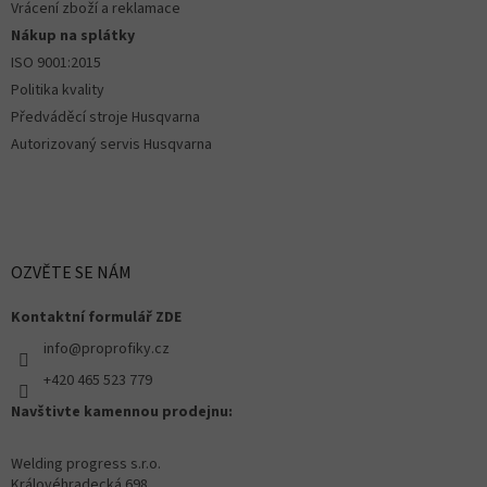
Vrácení zboží a reklamace
Nákup na splátky
ISO 9001:2015
Politika kvality
Předváděcí stroje Husqvarna
Autorizovaný servis Husqvarna
OZVĚTE SE NÁM
Kontaktní formulář ZDE
info@proprofiky.cz
+420 465 523 779
Navštivte kamennou prodejnu:
Welding progress s.r.o.
Královéhradecká 698