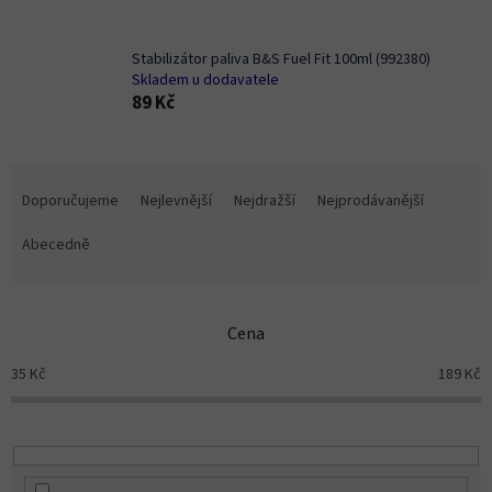
Stabilizátor paliva B&S Fuel Fit 100ml (992380)
Skladem u dodavatele
89 Kč
Ř
a
Doporučujeme
Nejlevnější
Nejdražší
Nejprodávanější
z
e
Abecedně
n
í
p
Cena
r
o
35
Kč
189
Kč
d
u
k
t
ů