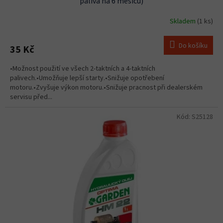
paliva na 6 měsíců)
Skladem
(1 ks)
Do košíku
35 Kč
•Možnost použití ve všech 2-taktních a 4-taktních
palivech.•Umožňuje lepší starty.•Snižuje opotřebení
motoru.•Zvyšuje výkon motoru.•Snižuje pracnost při dealerském
servisu před...
Kód:
S25128