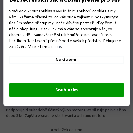
Bezpečí vašich dat a obsah přesně pro vás
Stačí odkliknout souhlas s využíváním souborů cookies a my
vám ukážeme přesně to, co vás bude zajímat. K poskytnutým
údajům máme přístup my i naše důvěrní partneři, díky čemuž
náš e-shop funguje tak, jak má a vám se zobrazuje vše, co
chcete vidět. Samozřejmě si také můžete nastavení upravit
tlačítkem "Nastavení" přesně podle vašich představ. Děkujeme
za důvěru. Více informací
zde
.
Nastavení
Stabilizátor paliva B&S Fuel Fit 100ml (992380)
Skladem u dodavatele
Souhlasím
Do košíku
89 Kč
Podporuje dlouhodobě účinný výkon motoru Stabilizuje palivo až na
dobu 3 let Zajišťuje snadné startování a ochranu motoru
4
položek celkem
O