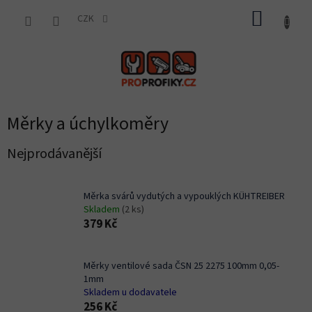
Přejít
NÁKUP
na
CZK
obsah
KOŠÍK
Měrky a úchylkoměry
Nejprodávanější
Měrka svárů vydutých a vypouklých KÜHTREIBER
Skladem
(2 ks)
379 Kč
Měrky ventilové sada ČSN 25 2275 100mm 0,05-
1mm
Skladem u dodavatele
256 Kč