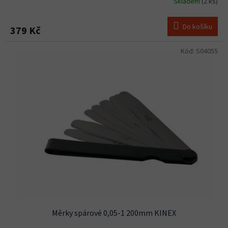
Skladem
(2 ks)
Do košíku
379 Kč
Kód:
S04055
Měrky spárové 0,05-1 200mm KINEX