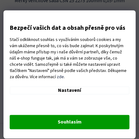
Měrky ventilové sada ČSN 25 2275 100mm 0,05-1mm
Skladem u dodavatele
Bezpečí vašich dat a obsah přesně pro vás
Do košíku
256 Kč
Stačí odkliknout souhlas s využíváním souborů cookies a my
vám ukážeme přesně to, co vás bude zajímat. K poskytnutým
údajům máme přístup my i naše důvěrní partneři, díky čemuž
3
položek celkem
O
náš e-shop funguje tak, jak má a vám se zobrazuje vše, co
v
chcete vidět. Samozřejmě si také můžete nastavení upravit
l
Držíme skladem nejoblíbenější produkty
tlačítkem "Nastavení" přesně podle vašich představ. Děkujeme
á
Po zkušenostech z minulého roku se snažíme držet
za důvěru. Více informací
zde
.
d
skladem větší množství vašich oblíbených produktů a
a
průběžně aktualizovat informace o dostupnosti.
Nastavení
c
í
Vybíráme jedině kvalitu
p
Mnoho produktů, které zde vidíte, sami používáme na
r
našich zahradách nebo v naší garáži.
v
k
Souhlasím
Z
y
v
á
ý