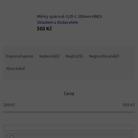
Měrky spárové 0,05-1 200mm KINEX
Skladem u dodavatele
503 Kč
Ř
a
Doporučujeme
Nejlevnější
Nejdražší
Nejprodávanější
z
e
Abecedně
n
í
p
Cena
r
o
256
Kč
503
Kč
d
u
k
t
ů