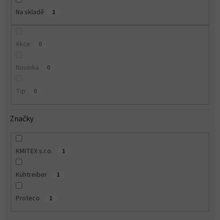
Na skladě
1
Akce
0
Novinka
0
Tip
0
Značky
KMITEX s.r.o.
1
Kühtreiber
1
Proteco
1