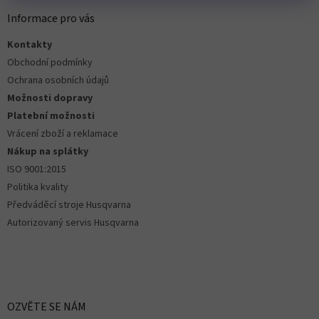
p
p
a
Informace pro vás
i
t
s
Kontakty
í
u
Obchodní podmínky
Ochrana osobních údajů
Možnosti dopravy
Platební možnosti
Vrácení zboží a reklamace
Nákup na splátky
ISO 9001:2015
Politika kvality
Předváděcí stroje Husqvarna
Autorizovaný servis Husqvarna
OZVĚTE SE NÁM