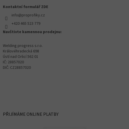
Kontaktní formulář ZDE
info@proprofiky.cz
+420 465 523 779
Navštivte kamennou prodejnu:
Welding progress s.r.o.
Královéhradecká 698
Ústí nad Orlicí 562 01
IČ: 28857020
DIČ: CZ28857020
PŘIJÍMÁME ONLINE PLATBY