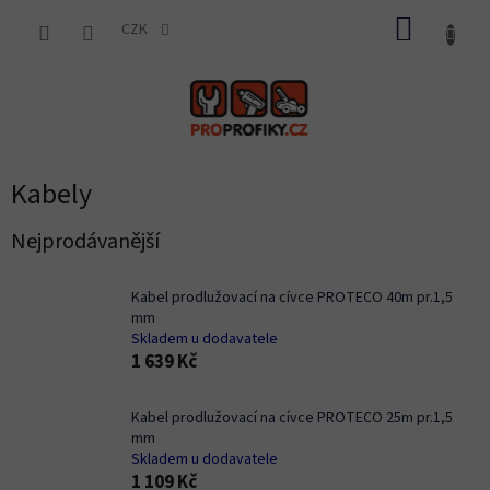
Přejít
NÁKUP
na
CZK
obsah
KOŠÍK
Kabely
Nejprodávanější
Kabel prodlužovací na cívce PROTECO 40m pr.1,5
mm
Skladem u dodavatele
1 639 Kč
Kabel prodlužovací na cívce PROTECO 25m pr.1,5
mm
Skladem u dodavatele
1 109 Kč