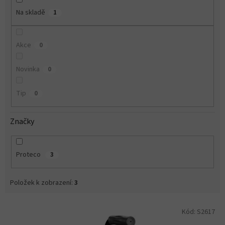
Na skladě
1
Akce
0
Novinka
0
Tip
0
Značky
Proteco
3
Položek k zobrazení:
3
V
Kód:
S2617
ý