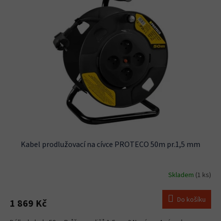
p
i
s
p
r
o
d
u
k
t
ů
Kabel prodlužovací na cívce PROTECO 50m pr.1,5 mm
Skladem
(1 ks)
Do košíku
1 869 Kč