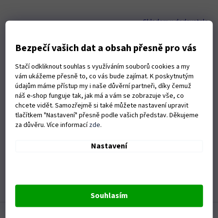
Skladem u dodavatele
Do košíku
Bezpečí vašich dat a obsah přesně pro vás
1 639 Kč
Stačí odkliknout souhlas s využíváním souborů cookies a my
Délka kabelu 40 m Průřez vodičů 1,5 mm2 Na cívce 4 zásuvky
vám ukážeme přesně to, co vás bude zajímat. K poskytnutým
údajům máme přístup my i naše důvěrní partneři, díky čemuž
3
položek celkem
O
náš e-shop funguje tak, jak má a vám se zobrazuje vše, co
v
chcete vidět. Samozřejmě si také můžete nastavení upravit
l
Držíme skladem nejoblíbenější produkty
tlačítkem "Nastavení" přesně podle vašich představ. Děkujeme
á
za důvěru. Více informací
zde
.
Po zkušenostech z minulého roku se snažíme držet
d
skladem větší množství vašich oblíbených produktů a
a
průběžně aktualizovat informace o dostupnosti.
Nastavení
c
í
Vybíráme jedině kvalitu
p
Mnoho produktů, které zde vidíte, sami používáme na
r
našich zahradách nebo v naší garáži.
v
Souhlasím
k
Z
y
v
á