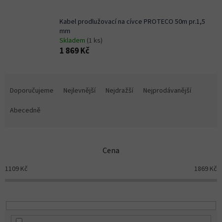
Kabel prodlužovací na cívce PROTECO 50m pr.1,5
mm
Skladem
(1 ks)
1 869 Kč
Ř
a
Doporučujeme
Nejlevnější
Nejdražší
Nejprodávanější
z
e
Abecedně
n
í
p
Cena
r
o
1109
Kč
1869
Kč
d
u
k
t
ů