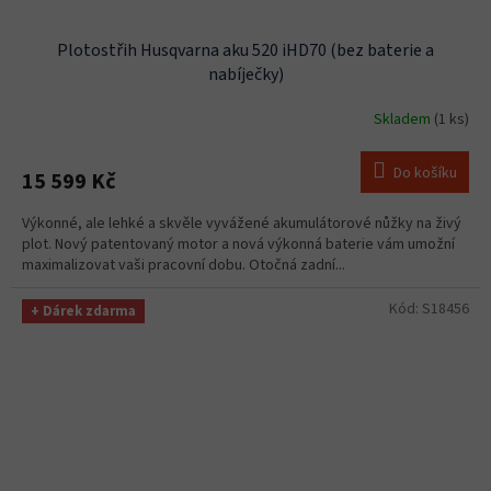
Plotostřih Husqvarna aku 520 iHD70 (bez baterie a
nabíječky)
Skladem
(1 ks)
Do košíku
15 599 Kč
Výkonné, ale lehké a skvěle vyvážené akumulátorové nůžky na živý
plot. Nový patentovaný motor a nová výkonná baterie vám umožní
maximalizovat vaši pracovní dobu. Otočná zadní...
Kód:
S18456
+ Dárek zdarma