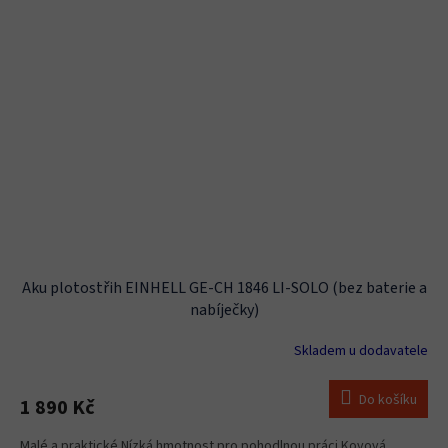
Aku plotostřih EINHELL GE-CH 1846 LI-SOLO (bez baterie a
nabíječky)
Skladem u dodavatele
Do košíku
1 890 Kč
Malé a praktické Nízká hmotnost pro pohodlnou práci Kovová