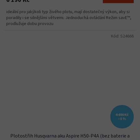
6 190 Kč
ideální pro jakýkoli typ živého plotu, mají dostatečný výkon, aby si
poradily i se silnějšími větvemi. Jednoduchá ovládání Režim savE™,
prodlužuje dobu provozu
Kód:
S24666
4 490 Kč
–8 %
Plotostřih Husqvarna aku Aspire H50-P4A (bez baterie a