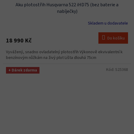
Aku plotostřih Husqvarna 522 iHD75 (bez baterie a
nabíječky)
Skladem u dodavatele
Do košíku
18 990 Kč
Vyvážený, snadno ovladatelný plotostřih Výkonově ekvivalentní k
benzínovým nůžkám na živý plot Lišta dlouhá 75cm
Kód:
S25368
+ Dárek zdarma