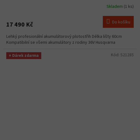
Skladem
(1 ks)
Do košíku
17 490 Kč
Lehký profesionální akumulátorový plotostřih Délka lišty 60cm
Kompatibilní se všemi akumulátory z rodiny 36V Husqvarna
Kód:
S21285
+ Dárek zdarma