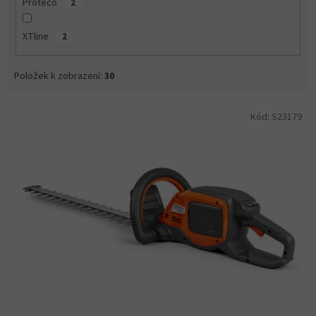
Proteco
2
XTline
2
Položek k zobrazení:
30
V
Kód:
S23179
ý
p
i
s
p
r
o
d
u
k
t
ů