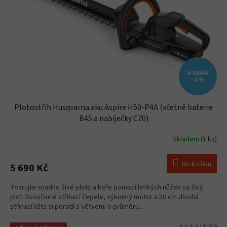
6 190 Kč
–8 %
Plotostřih Husqvarna aku Aspire H50-P4A (včetně baterie
B45 a nabíječky C70)
Skladem
(1 ks)
Do košíku
5 690 Kč
Tvarujte snadno živé ploty a keře pomocí lehkých nůžek na živý
plot. Dvoučinné střihací čepele, výkonný motor a 50 cm dlouhá
střihací lišta si poradí s větvemi o průměru...