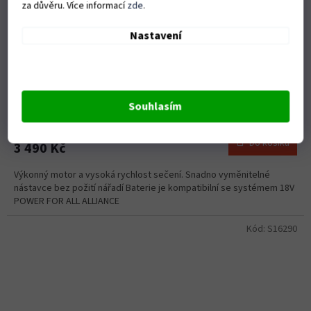
za důvěru. Více informací
zde
.
Nastavení
Zastřihovač Husqvarna aku Aspire S20-P4A (bez baterie a
nabíječky)
Souhlasím
Skladem
(1 ks)
Do košíku
3 490 Kč
Výkonný motor a vysoká rychlost sečení. Snadno vyměnitelné
nástavce bez požití nářadí Baterie je kompatibilní se systémem 18V
POWER FOR ALL ALLIANCE
Kód:
S16290