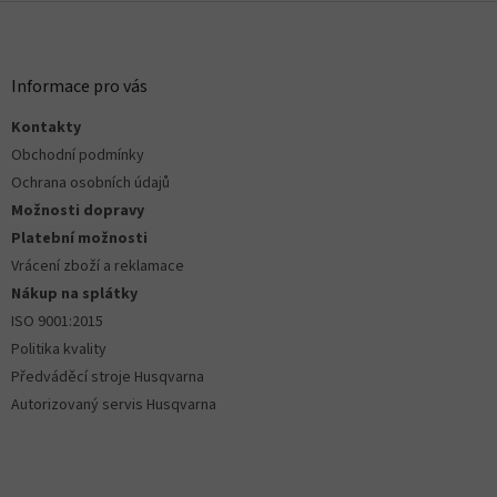
Z
p
á
i
s
p
u
a
Informace pro vás
t
Kontakty
í
Obchodní podmínky
Ochrana osobních údajů
Možnosti dopravy
Platební možnosti
Vrácení zboží a reklamace
Nákup na splátky
ISO 9001:2015
Politika kvality
Předváděcí stroje Husqvarna
Autorizovaný servis Husqvarna