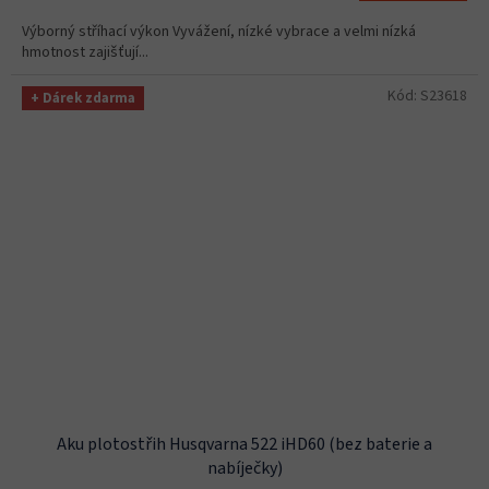
Výborný stříhací výkon Vyvážení, nízké vybrace a velmi nízká
hmotnost zajišťují...
Kód:
S23618
+ Dárek zdarma
Aku plotostřih Husqvarna 522 iHD60 (bez baterie a
nabíječky)