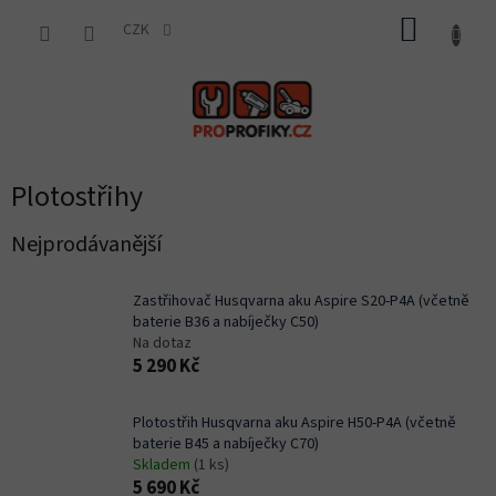
Přejít
NÁKUP
na
CZK
obsah
KOŠÍK
Plotostřihy
Nejprodávanější
Zastřihovač Husqvarna aku Aspire S20-P4A (včetně
baterie B36 a nabíječky C50)
Na dotaz
5 290 Kč
Plotostřih Husqvarna aku Aspire H50-P4A (včetně
baterie B45 a nabíječky C70)
Skladem
(1 ks)
5 690 Kč