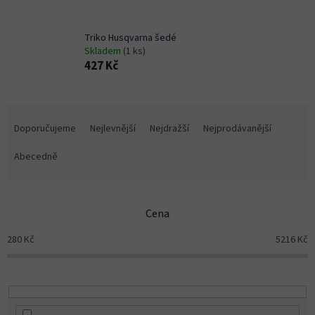
Triko Husqvarna šedé
Skladem
(1 ks)
427 Kč
Ř
a
Doporučujeme
Nejlevnější
Nejdražší
Nejprodávanější
z
e
Abecedně
n
í
p
Cena
r
o
280
Kč
5216
Kč
d
u
k
t
ů