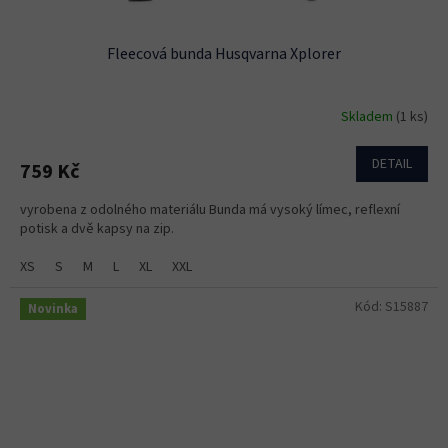
Fleecová bunda Husqvarna Xplorer
Skladem
(1 ks)
DETAIL
759 Kč
vyrobena z odolného materiálu Bunda má vysoký límec, reflexní
potisk a dvě kapsy na zip.
XS
S
M
L
XL
XXL
Kód:
S15887
Novinka