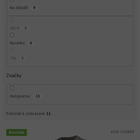
Na skladě
9
Akce
0
Novinka
4
Tip
0
Značky
Husqvarna
11
Položek k zobrazení:
11
V
Kód:
S18889
Novinka
ý