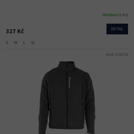
Skladem
(1 ks)
DETAIL
327 Kč
S
M
L
XL
Kód:
S25376