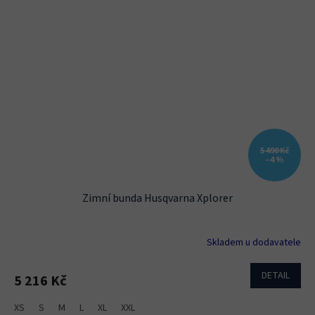
5 490 Kč
–4 %
Zimní bunda Husqvarna Xplorer
Skladem u dodavatele
DETAIL
5 216 Kč
XS
S
M
L
XL
XXL