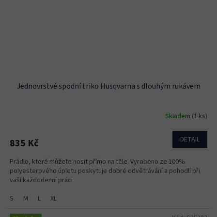
Jednovrstvé spodní triko Husqvarna s dlouhým rukávem
Skladem
(1 ks)
DETAIL
835 Kč
Prádlo, které můžete nosit přímo na těle. Vyrobeno ze 100%
polyesterového úpletu poskytuje dobré odvětrávání a pohodlí při
vaší každodenní práci
S
M
L
XL