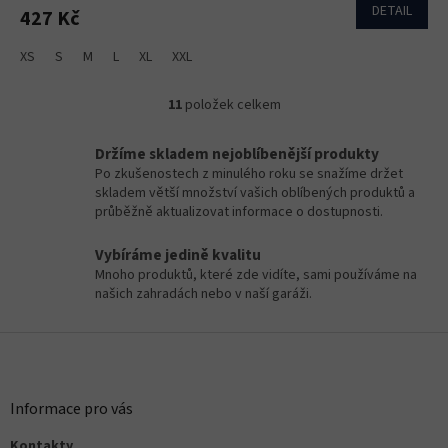
DETAIL
427 Kč
XS
S
M
L
XL
XXL
11
položek celkem
O
v
l
Držíme skladem nejoblíbenější produkty
á
Po zkušenostech z minulého roku se snažíme držet
d
skladem větší množství vašich oblíbených produktů a
a
průběžně aktualizovat informace o dostupnosti.
c
í
Vybíráme jedině kvalitu
p
Mnoho produktů, které zde vidíte, sami používáme na
r
našich zahradách nebo v naší garáži.
v
k
Z
y
v
á
ý
p
p
a
Informace pro vás
i
t
s
Kontakty