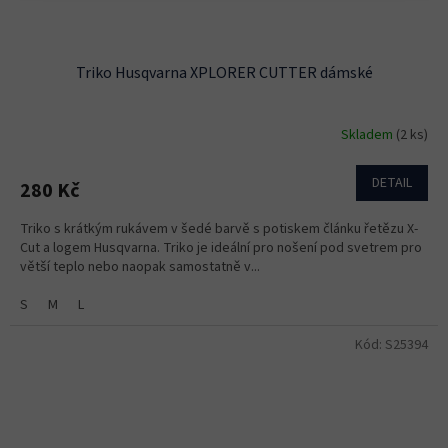
Triko Husqvarna XPLORER CUTTER dámské
Skladem
(2 ks)
DETAIL
280 Kč
Triko s krátkým rukávem v šedé barvě s potiskem článku řetězu X-
Cut a logem Husqvarna. Triko je ideální pro nošení pod svetrem pro
větší teplo nebo naopak samostatně v...
S
M
L
Kód:
S25394