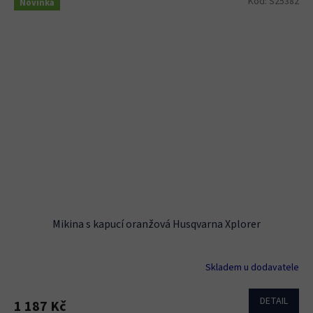
Kód:
S25382
Novinka
Mikina s kapucí oranžová Husqvarna Xplorer
Skladem u dodavatele
DETAIL
1 187 Kč