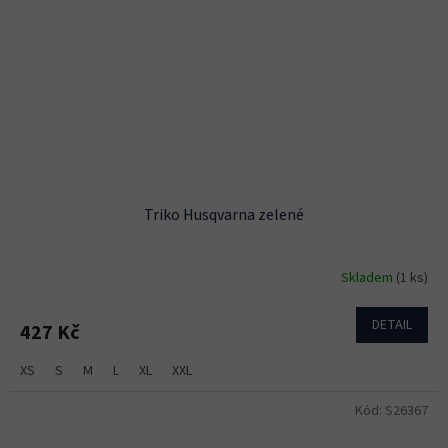
Triko Husqvarna zelené
Skladem
(1 ks)
DETAIL
427 Kč
XS
S
M
L
XL
XXL
Kód:
S26367