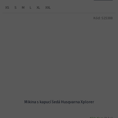
XS
S
M
L
XL
XXL
Kód:
S25388
Mikina s kapucí šedá Husqvarna Xplorer