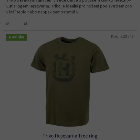
Triko s krátkým rukávem v šedé barvě s potiskem článku řetězu X-
Cut a logem Husqvarna. Triko je ideální pro nošení pod svetrem pro
větší teplo nebo naopak samostatně v...
M
L
XL
Kód:
S22748
Novinka
Triko Husqvarna Tree ring