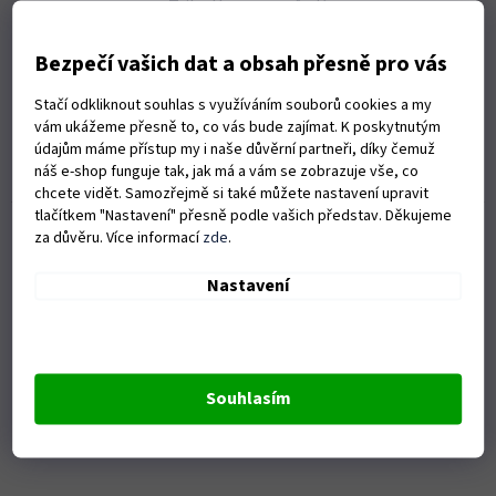
Triko Husqvarna šedé
Bezpečí vašich dat a obsah přesně pro vás
Skladem
(1 ks)
Stačí odkliknout souhlas s využíváním souborů cookies a my
vám ukážeme přesně to, co vás bude zajímat. K poskytnutým
DETAIL
427 Kč
údajům máme přístup my i naše důvěrní partneři, díky čemuž
náš e-shop funguje tak, jak má a vám se zobrazuje vše, co
XS
S
M
L
XL
XXL
chcete vidět. Samozřejmě si také můžete nastavení upravit
tlačítkem "Nastavení" přesně podle vašich představ. Děkujeme
Kód:
S18892
za důvěru. Více informací
zde
.
Nastavení
Souhlasím