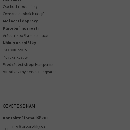
í
u
Obchodní podmínky
Ochrana osobních údajů
Možnosti dopravy
Platební možnosti
Vrácení zboží a reklamace
Nákup na splátky
ISO 9001:2015
Politika kvality
Předváděcí stroje Husqvarna
Autorizovaný servis Husqvarna
OZVĚTE SE NÁM
Kontaktní formulář ZDE
info@proprofiky.cz