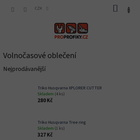
Přejít
NÁKUP
na
CZK
obsah
KOŠÍK
Volnočasové oblečení
Nejprodávanější
Triko Husqvarna XPLORER CUTTER
Skladem
(4 ks)
280 Kč
Triko Husqvarna Tree ring
Skladem
(1 ks)
327 Kč