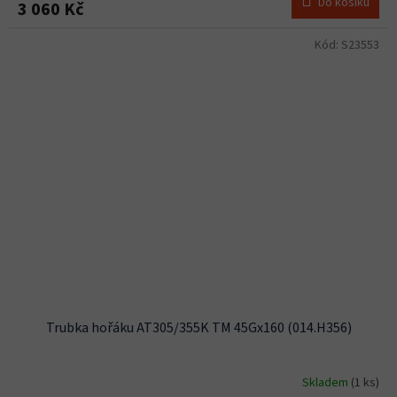
Do košíku
3 060 Kč
Kód:
S23553
Trubka hořáku AT305/355K TM 45Gx160 (014.H356)
Skladem
(1 ks)