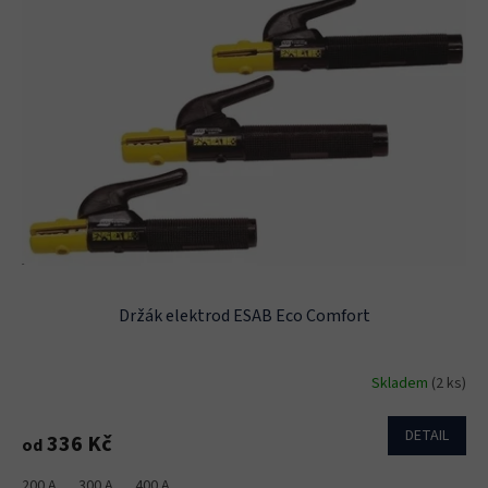
p
i
s
p
r
o
d
u
k
t
ů
Držák elektrod ESAB Eco Comfort
Skladem
(2 ks)
DETAIL
336 Kč
od
200 A
300 A
400 A