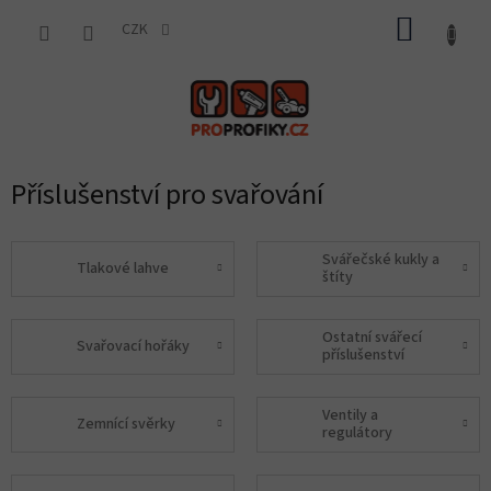
Přejít
NÁKUP
na
CZK
obsah
KOŠÍK
Příslušenství pro svařování
Svářečské kukly a
Tlakové lahve
štíty
Ostatní svářecí
Svařovací hořáky
příslušenství
Ventily a
Zemnící svěrky
regulátory