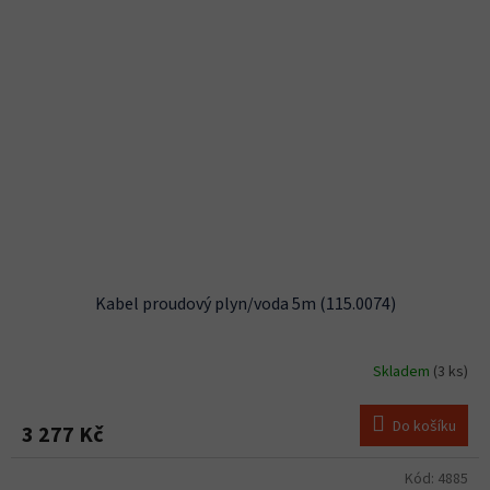
Kabel proudový plyn/voda 5m (115.0074)
Skladem
(3 ks)
Do košíku
3 277 Kč
Kód:
4885