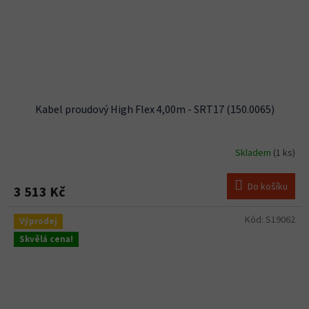
Kabel proudový High Flex 4,00m - SRT17 (150.0065)
Skladem
(1 ks)
Do košíku
3 513 Kč
Kód:
S19062
Výprodej
Skvělá cena!