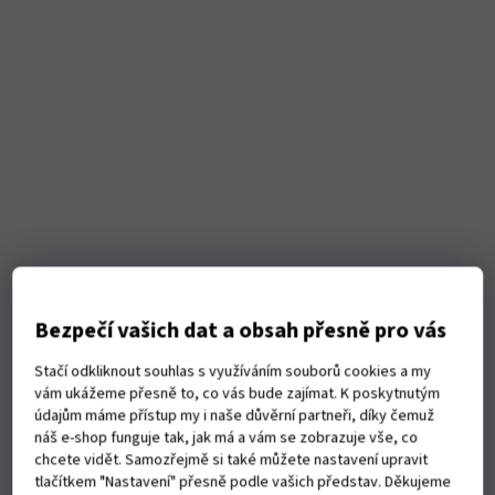
Hořák ESAB PSF 315 4m EUR (0700025031)
Bezpečí vašich dat a obsah přesně pro vás
Skladem
(1 ks)
Stačí odkliknout souhlas s využíváním souborů cookies a my
vám ukážeme přesně to, co vás bude zajímat. K poskytnutým
Do košíku
údajům máme přístup my i naše důvěrní partneři, díky čemuž
6 452 Kč
náš e-shop funguje tak, jak má a vám se zobrazuje vše, co
chcete vidět. Samozřejmě si také můžete nastavení upravit
Jedná se o zcela novou generaci hořáků ESAB PSF, která byla
tlačítkem "Nastavení" přesně podle vašich představ. Děkujeme
navržena tak, aby spotřební díly byly plně kompatibilní s hořáky PSF