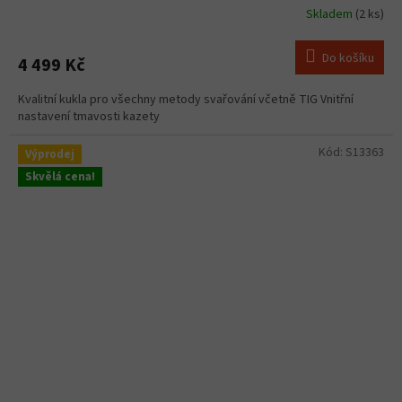
Skladem
(2 ks)
Do košíku
4 499 Kč
Kvalitní kukla pro všechny metody svařování včetně TIG Vnitřní
nastavení tmavosti kazety
Kód:
S13363
Výprodej
Skvělá cena!