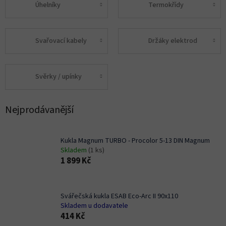
Úhelníky
Termokřídy
Svařovací kabely
Držáky elektrod
Svěrky / upínky
Nejprodávanější
Kukla Magnum TURBO - Procolor 5-13 DIN Magnum
Skladem
(1 ks)
1 899 Kč
Svářečská kukla ESAB Eco-Arc II 90x110
Skladem u dodavatele
414 Kč