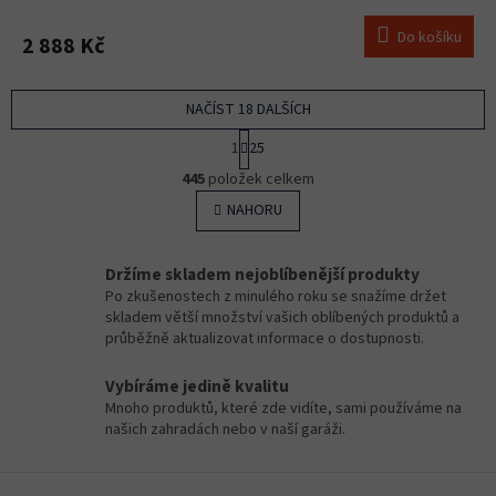
Do košíku
2 888 Kč
NAČÍST 18 DALŠÍCH
S
1
25
t
O
r
445
položek celkem
v
á
l
NAHORU
n
á
k
o
d
v
a
Držíme skladem nejoblíbenější produkty
á
c
Po zkušenostech z minulého roku se snažíme držet
n
í
skladem větší množství vašich oblíbených produktů a
í
p
průběžně aktualizovat informace o dostupnosti.
r
v
Vybíráme jedině kvalitu
k
Mnoho produktů, které zde vidíte, sami používáme na
y
našich zahradách nebo v naší garáži.
v
ý
Z
p