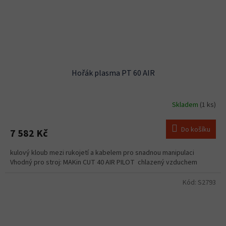
Hořák plasma PT 60 AIR
Skladem
(1 ks)
Do košíku
7 582 Kč
kulový kloub mezi rukojetí a kabelem pro snadnou manipulaci
Vhodný pro stroj: MAKin CUT 40 AIR PILOT chlazený vzduchem
Kód:
S2793