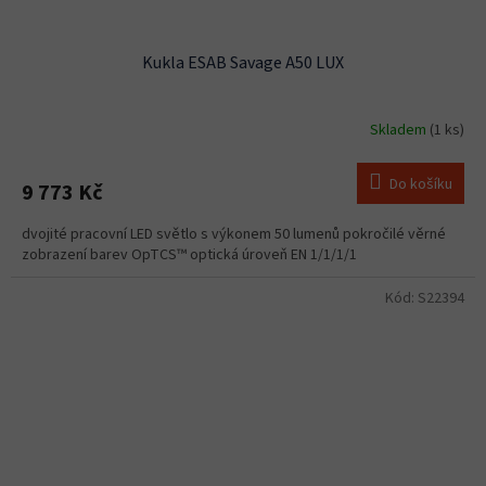
Kukla ESAB Savage A50 LUX
Skladem
(1 ks)
Do košíku
9 773 Kč
dvojité pracovní LED světlo s výkonem 50 lumenů pokročilé věrné
zobrazení barev OpTCS™ optická úroveň EN 1/1/1/1
Kód:
S22394