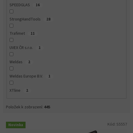
SPEEDGLAS
16
StrongHandTools
28
Trafimet
11
UVEX ČR s.r.o.
1
Weldas
2
Weldas Europe B.V.
1
XTline
2
Položek k zobrazení:
445
V
Kód:
S5557
Novinka
ý