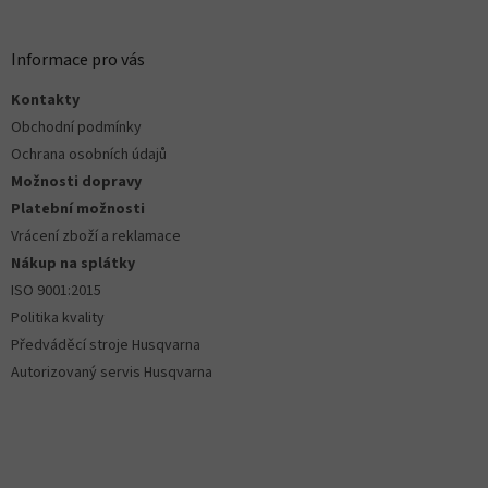
á
i
s
p
u
a
Informace pro vás
t
Kontakty
í
Obchodní podmínky
Ochrana osobních údajů
Možnosti dopravy
Platební možnosti
Vrácení zboží a reklamace
Nákup na splátky
ISO 9001:2015
Politika kvality
Předváděcí stroje Husqvarna
Autorizovaný servis Husqvarna