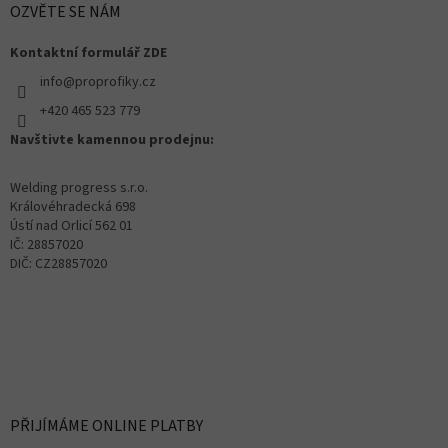
OZVĚTE SE NÁM
Kontaktní formulář ZDE
info@proprofiky.cz
+420 465 523 779
Navštivte kamennou prodejnu:
Welding progress s.r.o.
Královéhradecká 698
Ústí nad Orlicí 562 01
IČ: 28857020
DIČ: CZ28857020
PŘIJÍMÁME ONLINE PLATBY