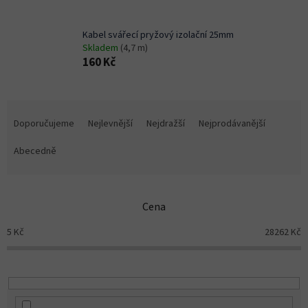
Kabel svářecí pryžový izolační 25mm
Skladem
(4,7 m)
160 Kč
Ř
a
Doporučujeme
Nejlevnější
Nejdražší
Nejprodávanější
z
e
Abecedně
n
í
p
Cena
r
o
5
Kč
28262
Kč
d
u
k
t
ů