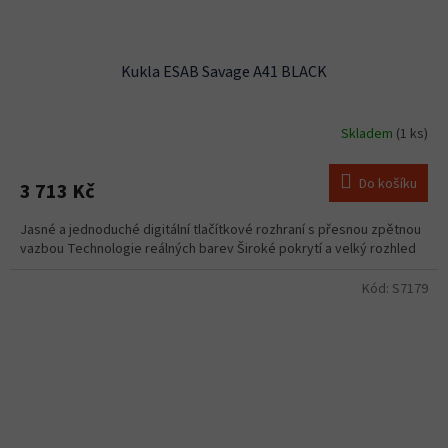
Kukla ESAB Savage A41 BLACK
Skladem
(1 ks)
Do košíku
3 713 Kč
Jasné a jednoduché digitální tlačítkové rozhraní s přesnou zpětnou
vazbou Technologie reálných barev Široké pokrytí a velký rozhled
Kód:
S7179