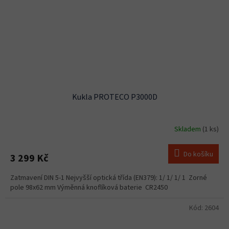
Kukla PROTECO P3000D
Skladem
(1 ks)
Do košíku
3 299 Kč
Zatmavení DIN 5-1 Nejvyšší optická třída (EN379): 1/ 1/ 1/ 1 Zorné
pole 98x62 mm Výměnná knoflíková baterie CR2450
Kód:
2604