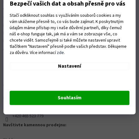
Platební možnosti
Bezpečí vašich dat a obsah přesně pro vás
Vrácení zboží a reklamace
Stačí odkliknout souhlas s využíváním souborů cookies a my
Nákup na splátky
vám ukážeme přesně to, co vás bude zajímat. K poskytnutým
ISO 9001:2015
údajům máme přístup my i naše důvěrní partneři, díky čemuž
Politika kvality
náš e-shop funguje tak, jak má a vám se zobrazuje vše, co
chcete vidět. Samozřejmě si také můžete nastavení upravit
Předváděcí stroje Husqvarna
tlačítkem "Nastavení" přesně podle vašich představ. Děkujeme
Autorizovaný servis Husqvarna
za důvěru. Více informací
zde
.
Nastavení
OZVĚTE SE NÁM
Souhlasím
Kontaktní formulář ZDE
info@proprofiky.cz
+420 465 523 779
Navštivte kamennou prodejnu: