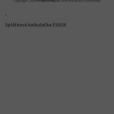
Copyright 2026
Proprofiky.cz
. Všechna práva vyhrazena.
×
Splátková kalkulačka ESSOX