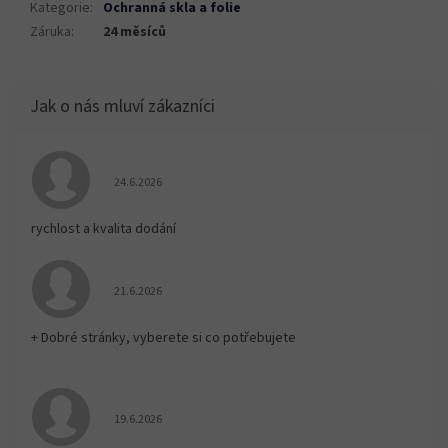
Kategorie
:
Ochranná skla a folie
Záruka
:
24 měsíců
Hodnocení obchodu je 5 z 5 hvězdiček.
24.6.2026
rychlost a kvalita dodání
Hodnocení obchodu je 5 z 5 hvězdiček.
21.6.2026
+ Dobré stránky, vyberete si co potřebujete
Hodnocení obchodu je 5 z 5 hvězdiček.
19.6.2026