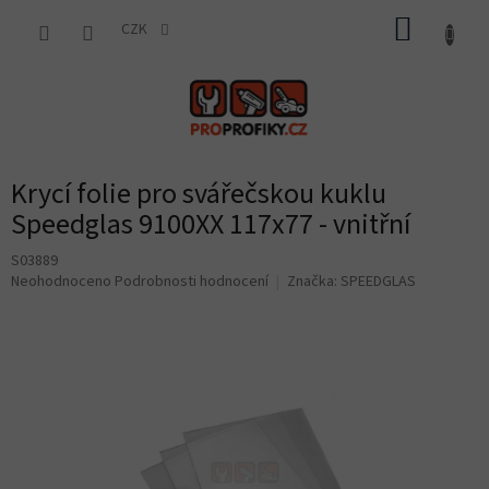
Přejít
NÁKUP
na
CZK
obsah
KOŠÍK
Krycí folie pro svářečskou kuklu
Speedglas 9100XX 117x77 - vnitřní
S03889
Průměrné
Neohodnoceno
Podrobnosti hodnocení
Značka:
SPEEDGLAS
hodnocení
produktu
je
0,0
z
5
hvězdiček.