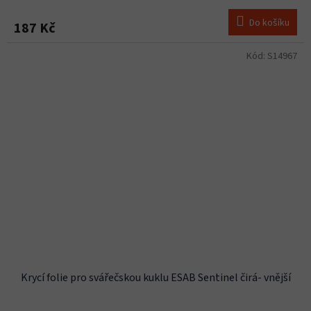
Do košíku
187 Kč
Kód:
S14967
Krycí folie pro svářečskou kuklu ESAB Sentinel čirá- vnější