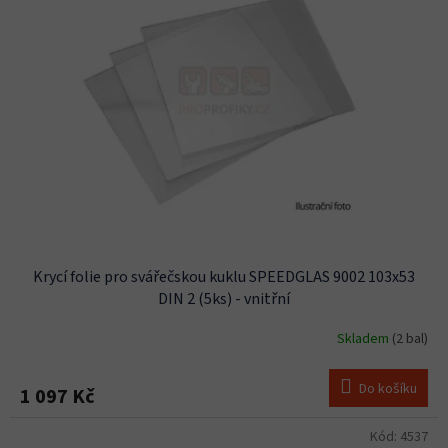
i
s
p
r
o
d
u
k
t
ů
Krycí folie pro svářečskou kuklu SPEEDGLAS 9002 103x53
DIN 2 (5ks) - vnitřní
Skladem
(2 bal)
Do košíku
1 097 Kč
Kód:
4537