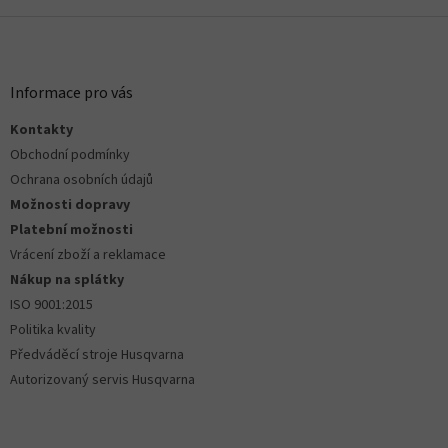
ý
Z
p
á
i
s
p
u
a
Informace pro vás
t
Kontakty
í
Obchodní podmínky
Ochrana osobních údajů
Možnosti dopravy
Platební možnosti
Vrácení zboží a reklamace
Nákup na splátky
ISO 9001:2015
Politika kvality
Předváděcí stroje Husqvarna
Autorizovaný servis Husqvarna