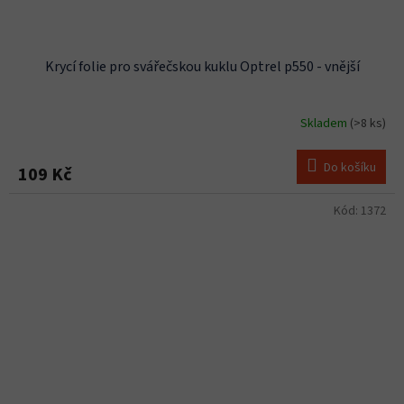
Krycí folie pro svářečskou kuklu Optrel p550 - vnější
Skladem
(>8 ks)
Do košíku
109 Kč
Kód:
1372