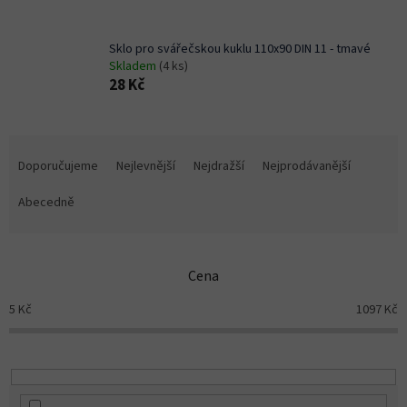
Sklo pro svářečskou kuklu 110x90 DIN 11 - tmavé
Skladem
(4 ks)
28 Kč
Ř
a
Doporučujeme
Nejlevnější
Nejdražší
Nejprodávanější
z
e
Abecedně
n
í
p
Cena
r
o
5
Kč
1097
Kč
d
u
k
t
ů