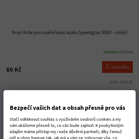
Krycí folie pro svářečskou kuklu Speedglas 9000 - vnější
Skladem
(>8 ks)
Do košíku
80 Kč
Kód:
S04295
Bezpečí vašich dat a obsah přesně pro vás
Stačí odkliknout souhlas s využíváním souborů cookies a my
vám ukážeme přesně to, co vás bude zajímat. K poskytnutým
údajům máme přístup my i naše důvěrní partneři, díky čemuž
náš e-shop funguje tak, jak má a vám se zobrazuje vše, co