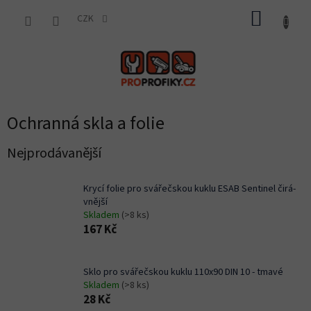
Přejít
NÁKUP
na
CZK
obsah
KOŠÍK
Ochranná skla a folie
Nejprodávanější
Krycí folie pro svářečskou kuklu ESAB Sentinel čirá-
vnější
Skladem
(>8 ks)
167 Kč
Sklo pro svářečskou kuklu 110x90 DIN 10 - tmavé
Skladem
(>8 ks)
28 Kč