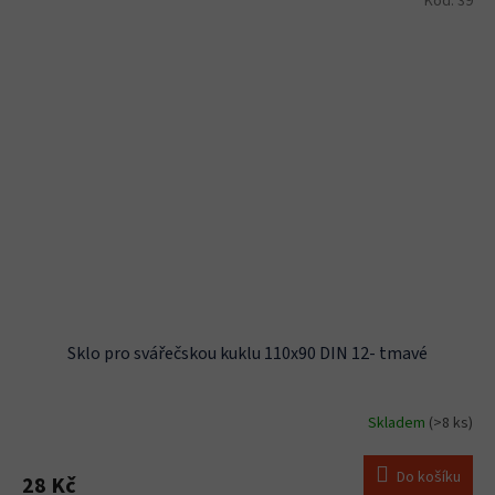
Kód:
39
Sklo pro svářečskou kuklu 110x90 DIN 12- tmavé
Skladem
(>8 ks)
Do košíku
28 Kč