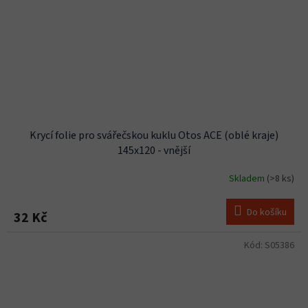
Krycí folie pro svářečskou kuklu Otos ACE (oblé kraje)
145x120 - vnější
Skladem
(>8 ks)
Do košíku
32 Kč
Kód:
S05386