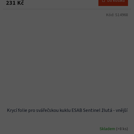
Do košíku
231 Kč
Kód:
S14968
Krycí folie pro svářečskou kuklu ESAB Sentinel žlutá - vnější
Skladem
(>8 ks)