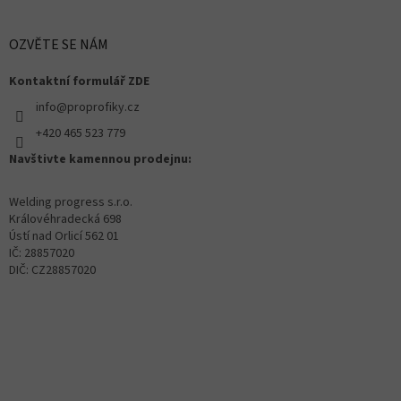
OZVĚTE SE NÁM
Kontaktní formulář ZDE
info@proprofiky.cz
+420 465 523 779
Navštivte kamennou prodejnu:
Welding progress s.r.o.
Královéhradecká 698
Ústí nad Orlicí 562 01
IČ: 28857020
DIČ: CZ28857020