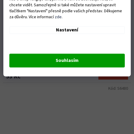
chcete vidět. Samozřejmě si také můžete nastavení upravit
tlačítkem "Nastavení" přesně podle vašich představ. Děkujeme
za důvěru. Více informací
zde
.
Nastavení
Krycí folie pro svářečskou kuklu Speedglas 9100 standard CZ
- vnější
Skladem
(>8 ks)
Souhlasím
Do košíku
53 Kč
Kód:
S6480