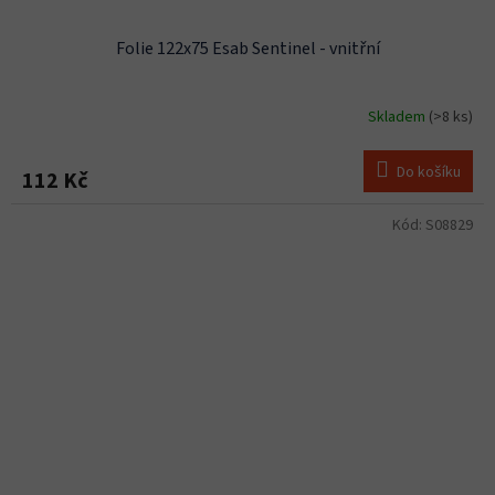
Folie 122x75 Esab Sentinel - vnitřní
Skladem
(>8 ks)
Do košíku
112 Kč
Kód:
S08829