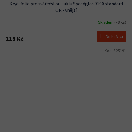
Krycí folie pro svářečskou kuklu Speedglas 9100 standard
OR - vnější
Skladem
(>8 ks)
Do košíku
119 Kč
Kód:
S25191