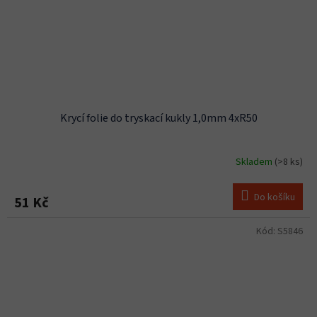
Krycí folie do tryskací kukly 1,0mm 4xR50
Skladem
(>8 ks)
Do košíku
51 Kč
Kód:
S5846