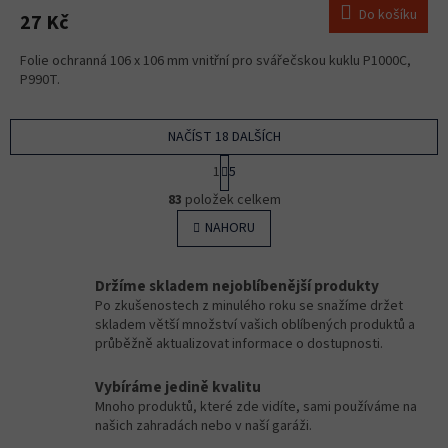
Do košíku
27 Kč
Folie ochranná 106 x 106 mm vnitřní pro svářečskou kuklu P1000C,
P990T.
NAČÍST 18 DALŠÍCH
S
1
5
t
O
r
83
položek celkem
v
á
l
NAHORU
n
á
k
o
d
v
a
Držíme skladem nejoblíbenější produkty
á
c
Po zkušenostech z minulého roku se snažíme držet
n
í
skladem větší množství vašich oblíbených produktů a
í
p
průběžně aktualizovat informace o dostupnosti.
r
v
Vybíráme jedině kvalitu
k
Mnoho produktů, které zde vidíte, sami používáme na
y
našich zahradách nebo v naší garáži.
v