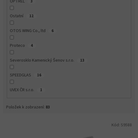
OPTREL
3
Ostatní
12
OTOS WING Co., ltd
6
Proteco
4
Severosklo Kamenický Šenov s.r.o.
13
SPEEDGLAS
16
UVEX ČR s.r.o.
1
Položek k zobrazení:
83
V
Kód:
S9588
ý
p