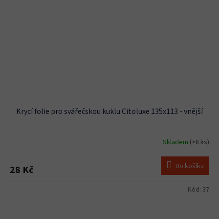
Krycí folie pro svářečskou kuklu Citoluxe 135x113 - vnější
Skladem
(>8 ks)
Do košíku
28 Kč
Kód:
37