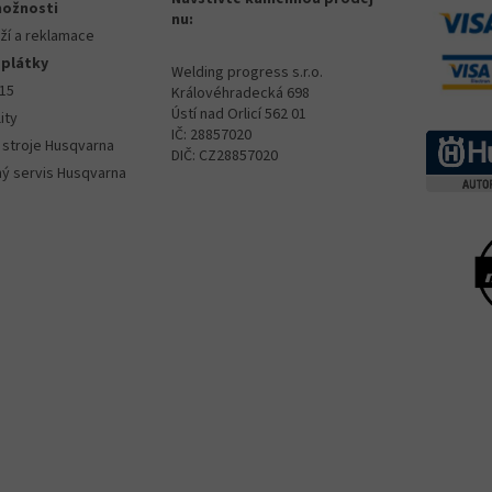
možnosti
nu:
ží a reklamace
splátky
Welding progress s.r.o.
015
Královéhradecká 698
Ústí nad Orlicí 562 01
ity
IČ: 28857020
 stroje Husqvarna
DIČ: CZ28857020
ný servis Husqvarna