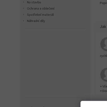
Na stavbu
Popi
Ochrana a oblečení
Spotřební materiál
Náhradní díly
rychl
+ Vš
+ Do