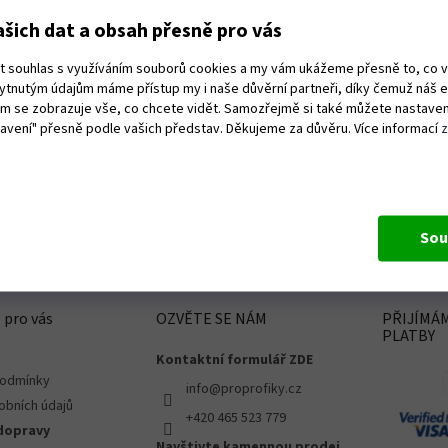
šich dat a obsah přesně pro vás
ut souhlas s využíváním souborů cookies a my vám ukážeme přesně to, co 
kytnutým údajům máme přístup my i naše důvěrní partneři, díky čemuž náš 
vám se zobrazuje vše, co chcete vidět. Samozřejmě si také můžete nastaven
tavení" přesně podle vašich představ. Děkujeme za důvěru. Více informací
Sou
 pro vás
OZVĚTE SE NÁM
PŘIJÍMÁ
PLATBY
Kontaktní formulář ZDE
podmínky
info@proprofiky.cz
obních údajů
+420 465 523 779
dopravy
Navštivte kamennou prodej