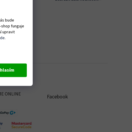
vás bude
e-shop funguje
í upravit
zde
.
hlasím
ME ONLINE
Facebook