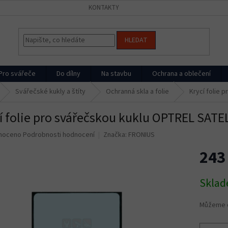
KONTAKTY
HLEDAT
Pro svářeče
Do dílny
Na stavbu
Ochrana a oblečení
Svářečské kukly a štíty
Ochranná skla a folie
Krycí folie 
í folie pro svářečskou kuklu OPTREL SATEL
né
noceno
Podrobnosti hodnocení
Značka:
FRONIUS
ní
243
u
Měrná
Skla
cena:
ek.
Můžeme d