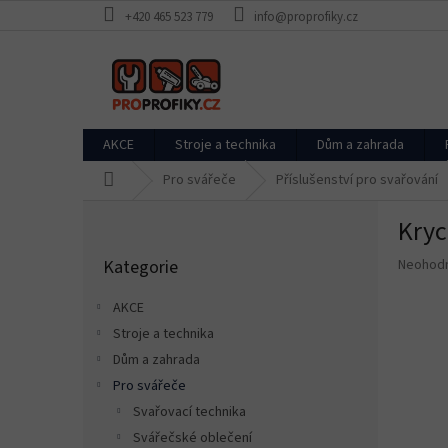
Přejít
+420 465 523 779
info@proprofiky.cz
na
obsah
AKCE
Stroje a technika
Dům a zahrada
Domů
Pro svářeče
Příslušenství pro svařování
P
Kryc
o
Přeskočit
s
Průměr
Kategorie
Neohod
kategorie
t
hodnoce
r
produkt
AKCE
a
je
Stroje a technika
n
0,0
z
Dům a zahrada
n
5
í
Pro svářeče
hvězdič
p
Svařovací technika
a
Svářečské oblečení