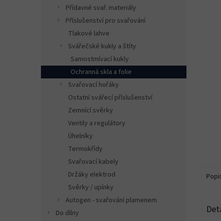
n
Přídavné svař. materiály
e
Příslušenství pro svařování
l
Tlakové lahve
Svářečské kukly a štíty
Samostmívací kukly
Ochranná skla a folie
Svařovací hořáky
Ostatní svářecí příslušenství
Zemnící svěrky
Ventily a regulátory
Úhelníky
Termokřídy
Svařovací kabely
Držáky elektrod
Popi
Svěrky / upínky
Autogen - svařování plamenem
Det
Do dílny