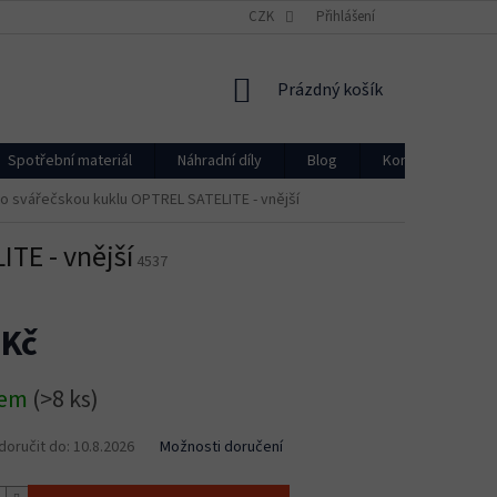
CZK
Přihlášení
NÁKUPNÍ
Prázdný košík
KOŠÍK
Spotřební materiál
Náhradní díly
Blog
Kontakty
pro svářečskou kuklu OPTREL SATELITE - vnější
ITE - vnější
4537
 Kč
dem
(>8 ks)
oručit do:
10.8.2026
Možnosti doručení