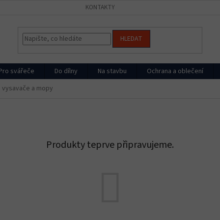
KONTAKTY
HLEDAT
Pro svářeče
Do dílny
Na stavbu
Ochrana a oblečení
 vysavače a mopy
Produkty teprve připravujeme.