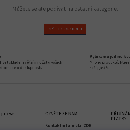
Můžete se ale podívat na ostatní kategorie.
ZPĚT DO OBCHODU
y
Vybíráme jedině kva
ržet skladem větší množství vašich
Mnoho produktů, které 
informace o dostupnosti.
naší garáži.
 pro vás
OZVĚTE SE NÁM
PŘIJÍMÁ
PLATBY
Kontaktní formulář ZDE