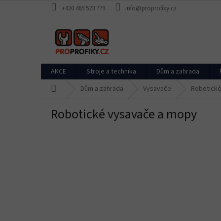
Přejít
+420 465 523 779
info@proprofiky.cz
na
obsah
AKCE
Stroje a technika
Dům a zahrada
Domů
Dům a zahrada
Vysavače
Robotické
Robotické vysavače a mopy