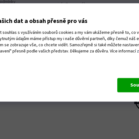
podmínky
info@proprofiky.cz
obních údajů
+420 465 523 779
dopravy
šich dat a obsah přesně pro vás
Navštivte kamennou prodej
možnosti
nu:
ut souhlas s využíváním souborů cookies a my vám ukážeme přesně to, co 
ží a reklamace
kytnutým údajům máme přístup my i naše důvěrní partneři, díky čemuž náš 
splátky
Welding progress s.r.o.
vám se zobrazuje vše, co chcete vidět. Samozřejmě si také můžete nastaven
015
Královéhradecká 698
tavení" přesně podle vašich představ. Děkujeme za důvěru. Více informací
Ústí nad Orlicí 562 01
ity
IČ: 28857020
 stroje Husqvarna
DIČ: CZ28857020
ný servis Husqvarna
Sou