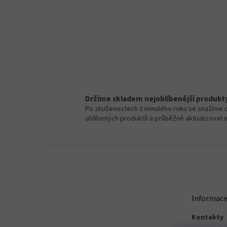
Držíme skladem nejoblíbenější produkt
Po zkušenostech z minulého roku se snažíme d
oblíbených produktů a průběžně aktualizovat 
Z
á
p
a
t
Informace
í
Kontakty