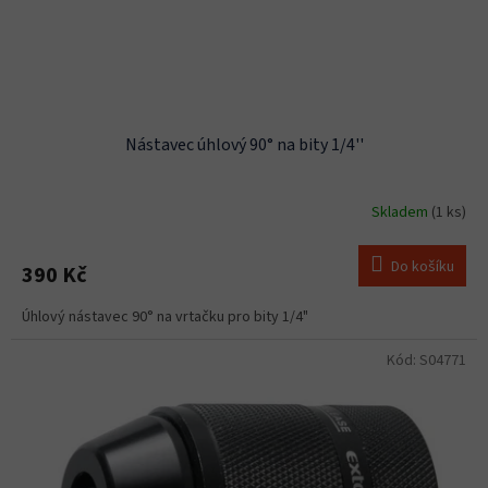
u
k
t
ů
Nástavec úhlový 90° na bity 1/4''
Skladem
(1 ks)
Do košíku
390 Kč
Úhlový nástavec 90° na vrtačku pro bity 1/4"
Kód:
S04771