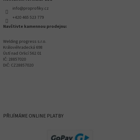
info@proprofiky.cz
+420 465 523 779
Navštivte kamennou prodejnu:
Welding progress s.r.o.
Královéhradecká 698
Ústí nad Orlicí 562 01
IČ: 28857020
DIČ: CZ28857020
PŘIJÍMÁME ONLINE PLATBY