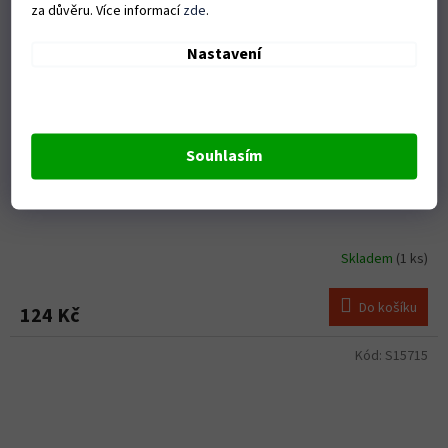
za důvěru. Více informací
zde
.
Nastavení
Souhlasím
Sklíčidlo MAGG 13mm + klička
Skladem
(1 ks)
Do košíku
124 Kč
Kód:
S15715