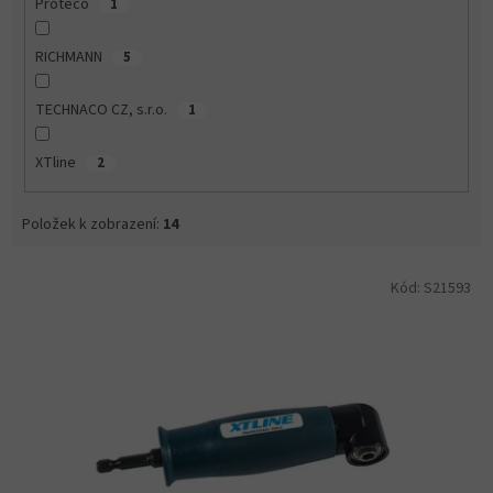
Proteco
1
RICHMANN
5
TECHNACO CZ, s.r.o.
1
XTline
2
Položek k zobrazení:
14
V
Kód:
S21593
ý
p
i
s
p
r
o
d