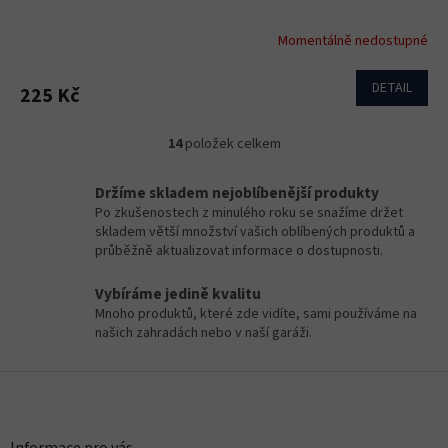
Momentálně nedostupné
DETAIL
225 Kč
14
položek celkem
O
v
l
Držíme skladem nejoblíbenější produkty
á
Po zkušenostech z minulého roku se snažíme držet
d
skladem větší množství vašich oblíbených produktů a
a
průběžně aktualizovat informace o dostupnosti.
c
í
Vybíráme jedině kvalitu
p
Mnoho produktů, které zde vidíte, sami používáme na
r
našich zahradách nebo v naší garáži.
v
k
Z
y
v
á
ý
p
p
a