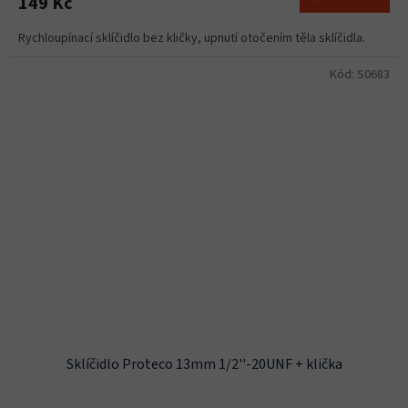
149 Kč
Rychloupínací sklíčidlo bez kličky, upnutí otočením těla sklíčidla.
Kód:
S0683
Sklíčidlo Proteco 13mm 1/2''-20UNF + klička