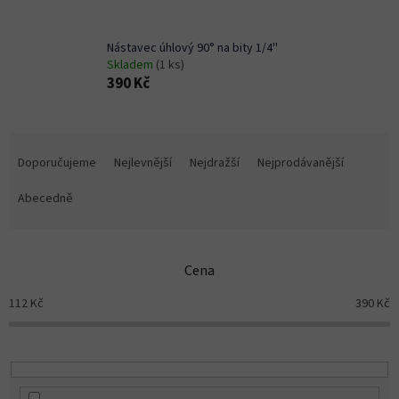
Nástavec úhlový 90° na bity 1/4''
Skladem
(1 ks)
390 Kč
Ř
a
Doporučujeme
Nejlevnější
Nejdražší
Nejprodávanější
z
e
Abecedně
n
í
p
Cena
r
o
112
Kč
390
Kč
d
u
k
t
ů