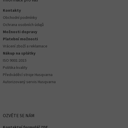
Informace pro vás
i
t
s
Kontakty
í
u
Obchodní podmínky
Ochrana osobních údajů
Možnosti dopravy
Platební možnosti
Vrácení zboží a reklamace
Nákup na splátky
ISO 9001:2015
Politika kvality
Předváděcí stroje Husqvarna
Autorizovaný servis Husqvarna
OZVĚTE SE NÁM
Kontaktní formulář ZDE