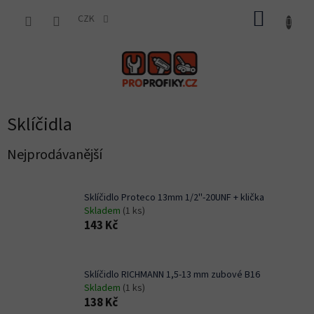
Přejít
NÁKUP
na
CZK
obsah
KOŠÍK
Sklíčidla
Nejprodávanější
Sklíčidlo Proteco 13mm 1/2''-20UNF + klička
Skladem
(1 ks)
143 Kč
Sklíčidlo RICHMANN 1,5-13 mm zubové B16
Skladem
(1 ks)
138 Kč