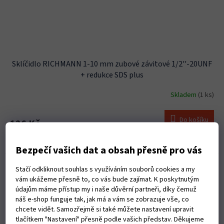
Sklíčidlo RICHMANN 1-10 mm zubové závitové 1/2''-20UNF
+ redukce SDS plus
Skladem
(1 ks)
Do košíku
126 Kč
závit 1/2" vhodné pro vrtáky 1 - 10mm
Bezpečí vašich dat a obsah přesně pro vás
Kód:
S14077
Stačí odkliknout souhlas s využíváním souborů cookies a my
vám ukážeme přesně to, co vás bude zajímat. K poskytnutým
údajům máme přístup my i naše důvěrní partneři, díky čemuž
náš e-shop funguje tak, jak má a vám se zobrazuje vše, co
chcete vidět. Samozřejmě si také můžete nastavení upravit
tlačítkem "Nastavení" přesně podle vašich představ. Děkujeme