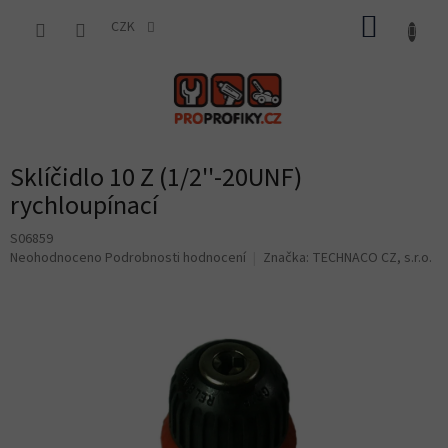
Přejít
NÁKUP
na
CZK
obsah
KOŠÍK
Sklíčidlo 10 Z (1/2''-20UNF)
rychloupínací
S06859
Průměrné
Neohodnoceno
Podrobnosti hodnocení
Značka:
TECHNACO CZ, s.r.o.
hodnocení
produktu
je
0,0
z
5
hvězdiček.