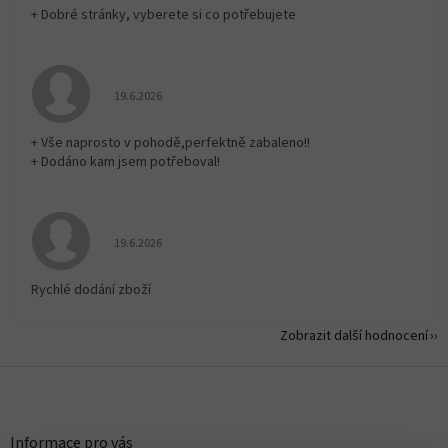
+ Dobré stránky, vyberete si co potřebujete
Hodnocení obchodu je 5 z 5 hvězdiček.
19.6.2026
+ Vše naprosto v pohodě,perfektně zabaleno!!
+ Dodáno kam jsem potřeboval!
Hodnocení obchodu je 5 z 5 hvězdiček.
19.6.2026
Rychlé dodání zboží
Zobrazit další hodnocení
Z
á
p
a
Informace pro vás