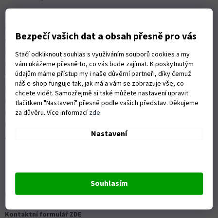
t
Kontakty
í
Obchodní podmínky
Bezpečí vašich dat a obsah přesně pro vás
Ochrana osobních údajů
Možnosti dopravy
Stačí odkliknout souhlas s využíváním souborů cookies a my
Platební možnosti
vám ukážeme přesně to, co vás bude zajímat. K poskytnutým
údajům máme přístup my i naše důvěrní partneři, díky čemuž
Vrácení zboží a reklamace
náš e-shop funguje tak, jak má a vám se zobrazuje vše, co
Nákup na splátky
chcete vidět. Samozřejmě si také můžete nastavení upravit
ISO 9001:2015
tlačítkem "Nastavení" přesně podle vašich představ. Děkujeme
Politika kvality
za důvěru. Více informací
zde
.
Předváděcí stroje Husqvarna
Nastavení
Autorizovaný servis Husqvarna
Souhlasím
OZVĚTE SE NÁM
Kontaktní formulář ZDE