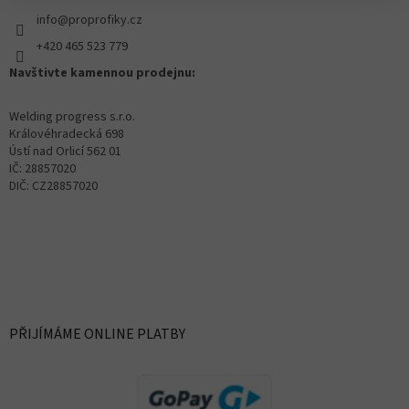
info@proprofiky.cz
+420 465 523 779
Navštivte kamennou prodejnu:
Welding progress s.r.o.
Královéhradecká 698
Ústí nad Orlicí 562 01
IČ: 28857020
DIČ: CZ28857020
PŘIJÍMÁME ONLINE PLATBY