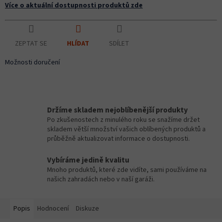
Více o aktuální dostupnosti produktů zde
ZEPTAT SE
SDÍLET
HLÍDAT
Možnosti doručení
Držíme skladem nejoblíbenější produkty
Po zkušenostech z minulého roku se snažíme držet
skladem větší množství vašich oblíbených produktů a
průběžně aktualizovat informace o dostupnosti.
Vybíráme jedině kvalitu
Mnoho produktů, které zde vidíte, sami používáme na
našich zahradách nebo v naší garáži.
Popis
Hodnocení
Diskuze