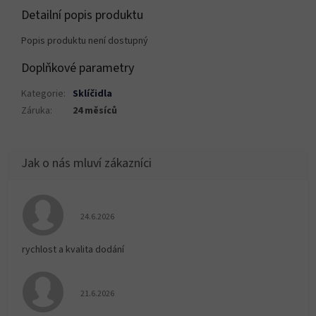
Detailní popis produktu
Popis produktu není dostupný
Doplňkové parametry
Kategorie
:
Sklíčidla
Záruka
:
24 měsíců
Hodnocení obchodu je 5 z 5 hvězdiček.
24.6.2026
rychlost a kvalita dodání
Hodnocení obchodu je 5 z 5 hvězdiček.
21.6.2026