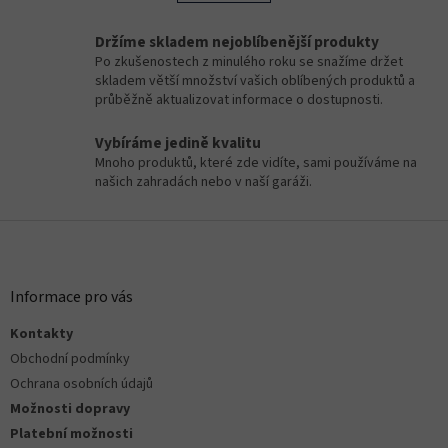
á
k
o
d
v
a
Držíme skladem nejoblíbenější produkty
á
c
Po zkušenostech z minulého roku se snažíme držet
n
í
skladem větší množství vašich oblíbených produktů a
í
p
průběžně aktualizovat informace o dostupnosti.
r
v
Vybíráme jedině kvalitu
k
Mnoho produktů, které zde vidíte, sami používáme na
y
našich zahradách nebo v naší garáži.
v
ý
Z
p
á
i
s
p
u
a
Informace pro vás
t
Kontakty
í
Obchodní podmínky
Ochrana osobních údajů
Možnosti dopravy
Platební možnosti