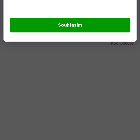
Do košíku
170 991 Kč
Souhlasím
Pro úklid listí, štěrku, sněhu, apod. Hřídel poháněný kuželovým
převodem a řetězovým pohonem Zadní...
Kód:
S00068