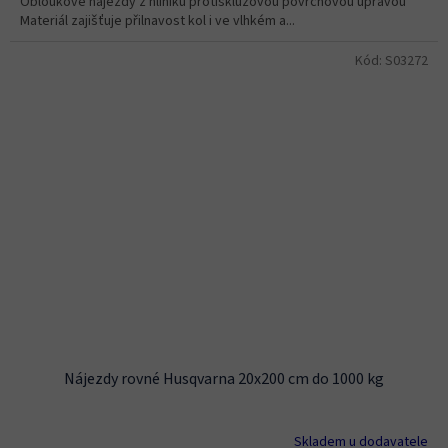
Obloukové nájezdy z hliníku protiskluzovou povrchovou úpravou
Materiál zajišťuje přilnavost kol i ve vlhkém a...
Kód:
S03272
Nájezdy rovné Husqvarna 20x200 cm do 1000 kg
Skladem u dodavatele