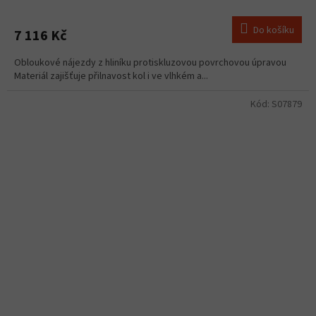
Do košíku
7 116 Kč
Obloukové nájezdy z hliníku protiskluzovou povrchovou úpravou
Materiál zajišťuje přilnavost kol i ve vlhkém a...
Kód:
S07879