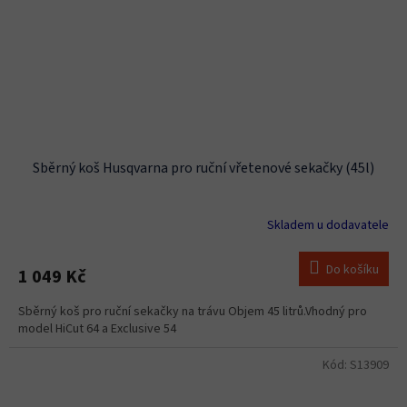
Sběrný koš Husqvarna pro ruční vřetenové sekačky (45l)
Skladem u dodavatele
Do košíku
1 049 Kč
Sběrný koš pro ruční sekačky na trávu Objem 45 litrů.Vhodný pro
model HiCut 64 a Exclusive 54
Kód:
S13909