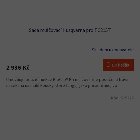
Sada mulčovací Husqvarna pro TC215T
Skladem u dodavatele
Do košíku
2 936 Kč
Umožňuje použití funkce BioClip® Při mulčování je posečená tráva
nasekána na malé kousky které fungují jako přírodní hnojivo
Kód:
S19225