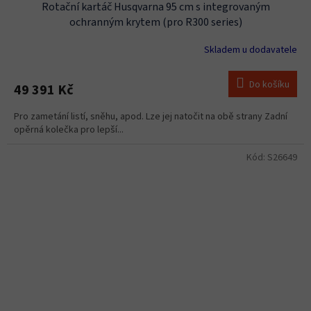
Rotační kartáč Husqvarna 95 cm s integrovaným
ochranným krytem (pro R300 series)
Skladem u dodavatele
Do košíku
49 391 Kč
Pro zametání listí, sněhu, apod. Lze jej natočit na obě strany Zadní
opěrná kolečka pro lepší...
Kód:
S26649