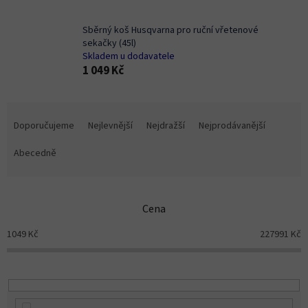
Sběrný koš Husqvarna pro ruční vřetenové
sekačky (45l)
Skladem u dodavatele
1 049 Kč
Ř
a
Doporučujeme
Nejlevnější
Nejdražší
Nejprodávanější
z
e
Abecedně
n
í
p
Cena
r
o
1049
Kč
227991
Kč
d
u
k
t
ů