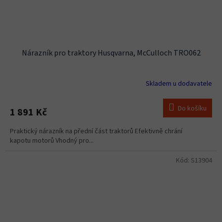
Nárazník pro traktory Husqvarna, McCulloch TRO062
Skladem u dodavatele
Do košíku
1 891 Kč
Praktický nárazník na přední část traktorů Efektivně chrání
kapotu motorů Vhodný pro...
Kód:
S13904