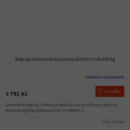
Nájezdy obloukové Husqvarna 20x150 cm do 450 kg
Skladem u dodavatele
Do košíku
3 791 Kč
Obloukové nájezdy z hliníku protiskluzovou povrchovou úpravou
Materiál zajišťuje přilnavost kol i ve vlhkém a...
Kód:
S07404