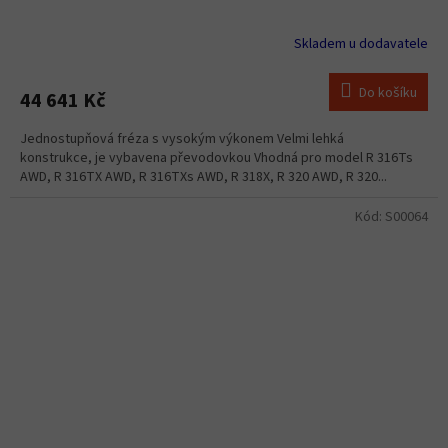
Skladem u dodavatele
Do košíku
44 641 Kč
Jednostupňová fréza s vysokým výkonem Velmi lehká
konstrukce, je vybavena převodovkou Vhodná pro model R 316Ts
AWD, R 316TX AWD, R 316TXs AWD, R 318X, R 320 AWD, R 320...
Kód:
S00064