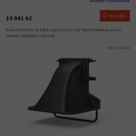
Skladem u dodavatele
Do košíku
19 941 Kč
Robustní brány na štěrk s pryžovými koly Nastavitelná pracovní
hloubka Sklápějící výkyvné...
Kód:
S26034