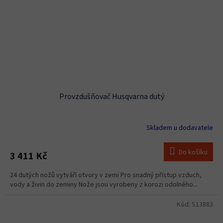
Provzdušňovač Husqvarna dutý
Skladem u dodavatele
Do košíku
3 411 Kč
24 dutých nožů vytváří otvory v zemi Pro snadný přístup vzduch,
vody a živin do zeminy Nože jsou vyrobeny z korozi odolného...
Kód:
S13883