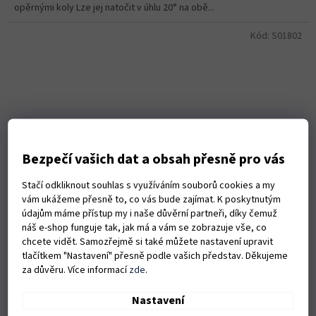
opěrnými koly Lze jej natočit v úhlu 20° na obě...
Kód:
S01802
Bezpečí vašich dat a obsah přesně pro vás
Stačí odkliknout souhlas s využíváním souborů cookies a my
vám ukážeme přesně to, co vás bude zajímat. K poskytnutým
údajům máme přístup my i naše důvěrní partneři, díky čemuž
náš e-shop funguje tak, jak má a vám se zobrazuje vše, co
chcete vidět. Samozřejmě si také můžete nastavení upravit
tlačítkem "Nastavení" přesně podle vašich představ. Děkujeme
Rotační kartáč Husqvarna 130 cm profi
za důvěru. Více informací
zde
.
Nastavení
Skladem u dodavatele