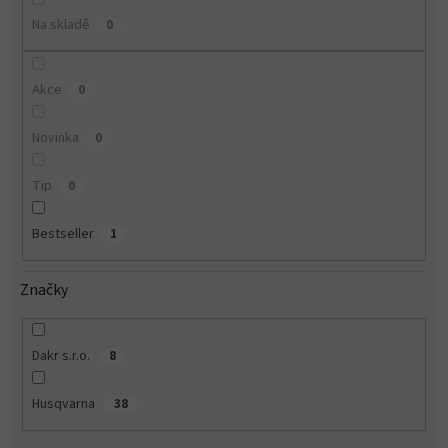
Na skladě
0
Akce
0
Novinka
0
Tip
0
Bestseller
1
Značky
Dakr s.r.o.
8
Husqvarna
38