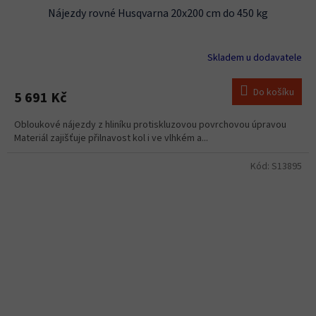
Nájezdy rovné Husqvarna 20x200 cm do 450 kg
Skladem u dodavatele
Do košíku
5 691 Kč
Obloukové nájezdy z hliníku protiskluzovou povrchovou úpravou
Materiál zajišťuje přilnavost kol i ve vlhkém a...
Kód:
S13895