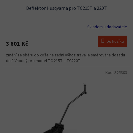
Deflektor Husqvarna pro TC215T a 220T
Skladem u dodavatele
Do košíku
3 601 Kč
změní ze sběru do koše na zadní výhoz tráva je směrována dozadu
dolů Vhodný pro model TC 215T a TC220T
Kód:
S25303