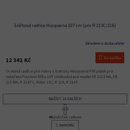
Sněhová radlice Husqvarna 107 cm (pro R 213C/216)
Skladem u dodavatele
Do košíku
12 341 Kč
Ocelová radlice pro ridery a traktory Husqvarna Pět poloh pro
natočení Pracovní šířka 107 cmVhodná pro model FR 2213 MA, FR
215 MA, R 214TC, Rider 13C, R 216, R 214T...
NAČÍST 18 DALŠÍCH
S
1
3
t
O
r
46
položek celkem
v
á
l
NAHORU
n