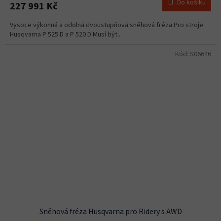
Do košíku
227 991 Kč
Vysoce výkonná a odolná dvoustupňová sněhová fréza Pro stroje
Husqvarna P 525 D a P 520 D Musí být...
Kód:
S06646
Sněhová fréza Husqvarna pro Ridery s AWD