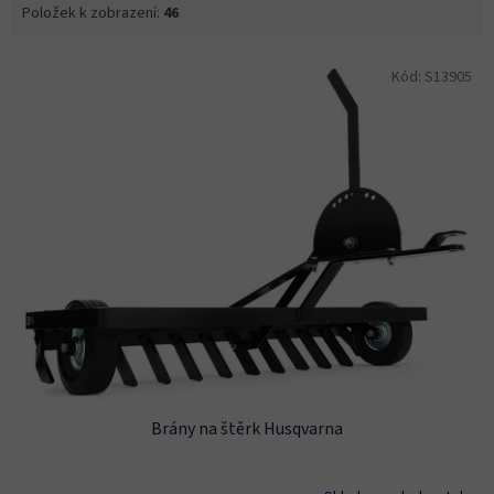
Položek k zobrazení:
46
V
Kód:
S13905
ý
p
i
s
p
r
o
d
u
k
t
ů
Brány na štěrk Husqvarna