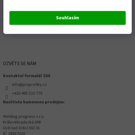
ISO 9001:2015
Politika kvality
Souhlasím
Předváděcí stroje Husqvarna
Autorizovaný servis Husqvarna
OZVĚTE SE NÁM
Kontaktní formulář ZDE
info@proprofiky.cz
+420 465 523 779
Navštivte kamennou prodejnu:
Welding progress s.r.o.
Královéhradecká 698
Ústí nad Orlicí 562 01
IČ: 28857020