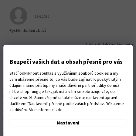
Hodnocení obchodu je 5 z 5 hvězdiček.
19.6.2026
Rychlé dodání zboží
Zobrazit další hodnocení
Z
Bezpečí vašich dat a obsah přesně pro vás
á
p
Stačí odkliknout souhlas s využíváním souborů cookies a my
a
Informace pro vás
vám ukážeme přesně to, co vás bude zajímat. K poskytnutým
t
údajům máme přístup my i naše důvěrní partneři, díky čemuž
Kontakty
í
náš e-shop funguje tak, jak má a vám se zobrazuje vše, co
Obchodní podmínky
chcete vidět. Samozřejmě si také můžete nastavení upravit
Ochrana osobních údajů
tlačítkem "Nastavení" přesně podle vašich představ. Děkujeme
za důvěru. Více informací
zde
.
Možnosti dopravy
Platební možnosti
Nastavení
Vrácení zboží a reklamace
Nákup na splátky