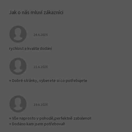
Hodnocení obchodu je 5 z 5 hvězdiček.
24.6.2026
rychlost a kvalita dodání
Hodnocení obchodu je 5 z 5 hvězdiček.
21.6.2026
+ Dobré stránky, vyberete si co potřebujete
Hodnocení obchodu je 5 z 5 hvězdiček.
19.6.2026
+ Vše naprosto v pohodě,perfektně zabaleno!!
+ Dodáno kam jsem potřeboval!