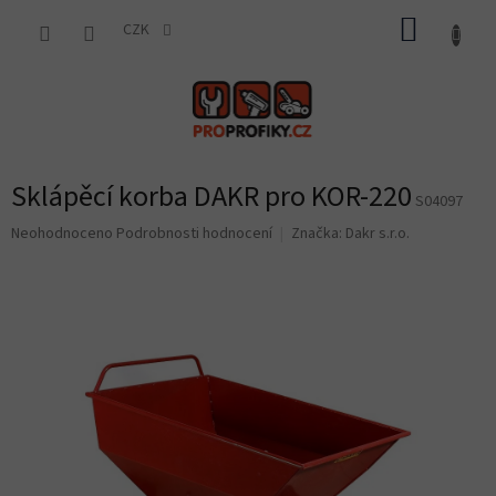
Přejít
NÁKUP
na
CZK
obsah
KOŠÍK
Sklápěcí korba DAKR pro KOR-220
S04097
Průměrné
Neohodnoceno
Podrobnosti hodnocení
Značka:
Dakr s.r.o.
hodnocení
produktu
je
0,0
z
5
hvězdiček.