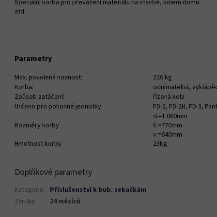
Speciální korba pro převážení materiálu na stavbě, kolem domu
atd.
Parametry
Max. povolená nosnost:
220 kg
Korba:
odnímatelná, vyklápěc
Způsob zatáčení:
řízená kola
Určeno pro pohonné jednotky:
FD-2, FD-2H, FD-3, Pan
d.=1.060mm
Rozměry korby
š.=770mm
v.=640mm
Hmotnost korby
23kg
Doplňkové parametry
Kategorie
:
Příslušenství k bub. sekačkám
Záruka
:
24 měsíců