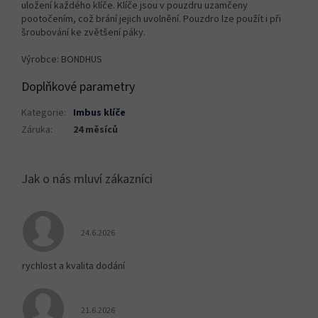
uložení každého klíče. Klíče jsou v pouzdru uzamčeny
pootočením, což brání jejich uvolnění. Pouzdro lze použít i při
šroubování ke zvětšení páky.
Výrobce: BONDHUS
Doplňkové parametry
Kategorie
:
Imbus klíče
Záruka
:
24 měsíců
Hodnocení obchodu je 5 z 5 hvězdiček.
24.6.2026
rychlost a kvalita dodání
Hodnocení obchodu je 5 z 5 hvězdiček.
21.6.2026