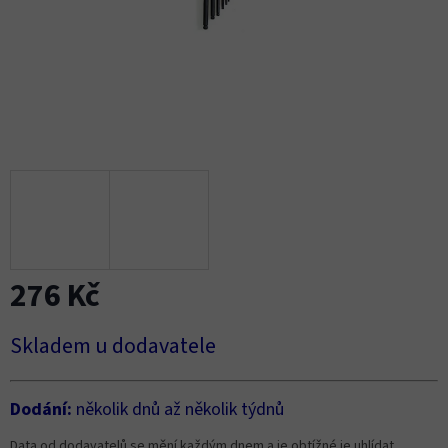
276 Kč
Měrná
Skladem u dodavatele
cena:
Dodání:
několik dnů až několik týdnů
Data od dodavatelů se mění každým dnem a je obtížné je uhlídat.