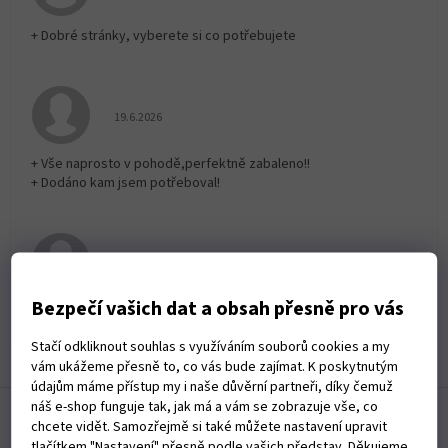
+ Dobré stránky, vyberete si co potřebujete
Hodnocení obchodu je 5 z 5 hvězdiček.
19.6.2026
+ Vše naprosto v pohodě,perfektně zabaleno!!
+ Dodáno kam jsem potřeboval!
Hodnocení obchodu je 5 z 5 hvězdiček.
19.6.2026
Bezpečí vašich dat a obsah přesně pro vás
Rychlé dodání zboží
Stačí odkliknout souhlas s využíváním souborů cookies a my
Zobrazit další hodnocení
vám ukážeme přesně to, co vás bude zajímat. K poskytnutým
údajům máme přístup my i naše důvěrní partneři, díky čemuž
Z
náš e-shop funguje tak, jak má a vám se zobrazuje vše, co
á
chcete vidět. Samozřejmě si také můžete nastavení upravit
p
tlačítkem "Nastavení" přesně podle vašich představ. Děkujeme