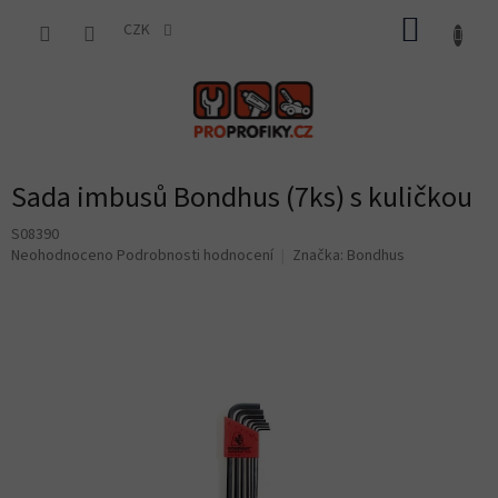
Přejít
NÁKUP
na
CZK
obsah
KOŠÍK
Sada imbusů Bondhus (7ks) s kuličkou
S08390
Průměrné
Neohodnoceno
Podrobnosti hodnocení
Značka:
Bondhus
hodnocení
produktu
je
0,0
z
5
hvězdiček.