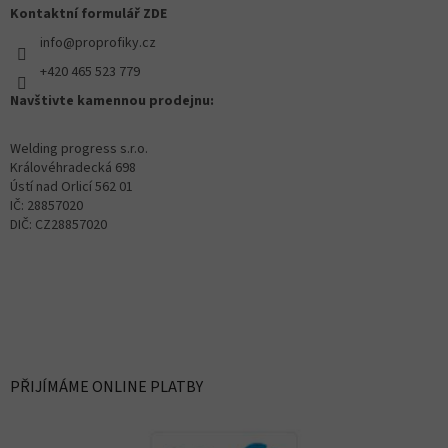
Kontaktní formulář ZDE
info@proprofiky.cz
+420 465 523 779
Navštivte kamennou prodejnu:
Welding progress s.r.o.
Královéhradecká 698
Ústí nad Orlicí 562 01
IČ: 28857020
DIČ: CZ28857020
PŘIJÍMÁME ONLINE PLATBY