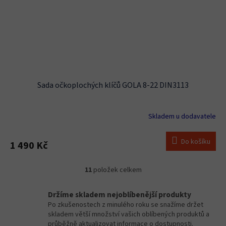
Sada očkoplochých klíčů GOLA 8-22 DIN3113
Skladem u dodavatele
Do košíku
1 490 Kč
11
položek celkem
O
v
l
Držíme skladem nejoblíbenější produkty
á
Po zkušenostech z minulého roku se snažíme držet
d
skladem větší množství vašich oblíbených produktů a
a
průběžně aktualizovat informace o dostupnosti.