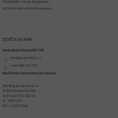
Předváděcí stroje Husqvarna
Autorizovaný servis Husqvarna
OZVĚTE SE NÁM
Kontaktní formulář ZDE
info@proprofiky.cz
+420 465 523 779
Navštivte kamennou prodejnu:
Welding progress s.r.o.
Královéhradecká 698
Ústí nad Orlicí 562 01
IČ: 28857020
DIČ: CZ28857020