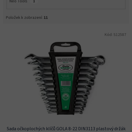
Neo Tools
1
Položek k zobrazení:
11
V
Kód:
S12587
ý
p
i
s
p
r
o
d
u
k
t
ů
Sada očkoplochých klíčů GOLA 8-22 DIN3113 plastový držák