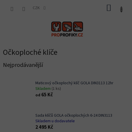
Přejít
NÁKUP
na
CZK
obsah
KOŠÍK
Očkoploché klíče
Nejprodávanější
Maticový očkoplochý klíč GOLA DIN3113 12hr
Skladem
(1 ks)
65 Kč
od
Sada klíčů GOLA očkoplochých 6-24 DIN3113
Skladem u dodavatele
2 495 Kč