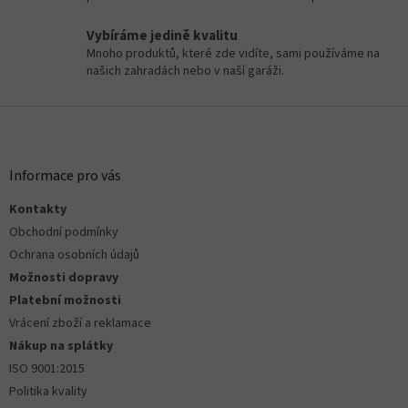
c
í
Vybíráme jedině kvalitu
p
Mnoho produktů, které zde vidíte, sami používáme na
r
našich zahradách nebo v naší garáži.
v
k
Z
y
v
á
ý
p
p
a
Informace pro vás
i
t
s
Kontakty
í
u
Obchodní podmínky
Ochrana osobních údajů
Možnosti dopravy
Platební možnosti
Vrácení zboží a reklamace
Nákup na splátky
ISO 9001:2015
Politika kvality