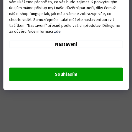
vám ukážeme přesně to, co vás bude zajímat. K poskytnutým
Skladem u dodavatele
údajům máme přístup my i naše důvěrní partneři, díky čemuž
náš e-shop funguje tak, jak má a vám se zobrazuje vše, co
Do košíku
2 495 Kč
chcete vidět. Samozřejmě si také můžete nastavení upravit
tlačítkem "Nastavení" přesně podle vašich představ. Děkujeme
za důvěru. Více informací
zde
.
Sada očkoplochých maticových klíčů 18 dílů (6-24 mm) GOLA nářadí -
nářadí profesionálů
Nastavení
Kód:
S23633
Souhlasím