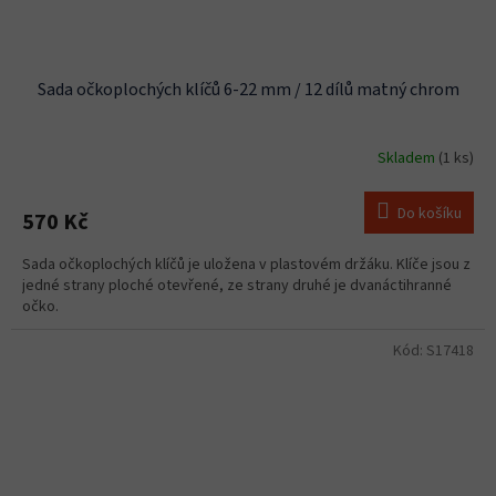
Sada očkoplochých klíčů 6-22 mm / 12 dílů matný chrom
Skladem
(1 ks)
Do košíku
570 Kč
Sada očkoplochých klíčů je uložena v plastovém držáku. Klíče jsou z
jedné strany ploché otevřené, ze strany druhé je dvanáctihranné
očko.
Kód:
S17418