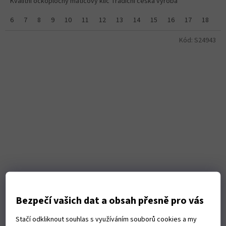
Kvalitní očkoplochý maticový klíč Tradiční česká výroba
6
7
8
9
10
11
12
13
14
15
16
17
18
19
Kód:
S24943
Bezpečí vašich dat a obsah přesně pro vás
Sada klíčů GOLA očkoplochých 6-24 DIN3113
Stačí odkliknout souhlas s využíváním souborů cookies a my