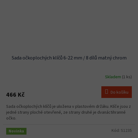
Sada očkoplochých klíčů 6-22 mm / 8 dílů matný chrom
Skladem
(1 ks)
Do košíku
466 Kč
Sada očkoplochých klíčů je uložena v plastovém držáku. Klíče jsou z
jedné strany ploché otevřené, ze strany druhé je dvanáctihranné
očko.
Kód:
S1235
Novinka