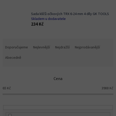
Sada klíčů očkových TRX 6-24 mm 4 díly GK TOOLS
Skladem u dodavatele
234 Kč
Ř
a
Doporučujeme
Nejlevnější
Nejdražší
Nejprodávanější
z
e
Abecedně
n
í
p
Cena
r
o
65
Kč
3988
Kč
d
u
k
t
ů