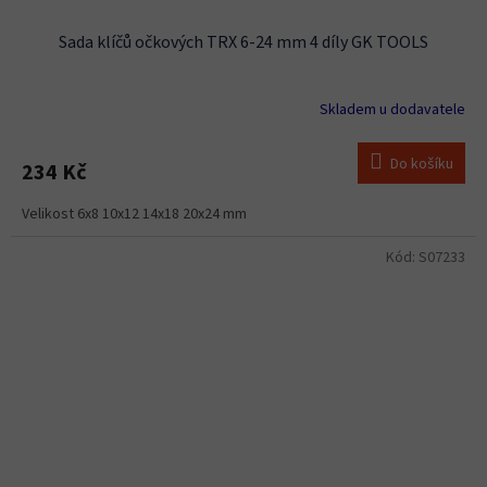
Sada klíčů očkových TRX 6-24 mm 4 díly GK TOOLS
Skladem u dodavatele
Do košíku
234 Kč
Velikost 6x8 10x12 14x18 20x24 mm
Kód:
S07233