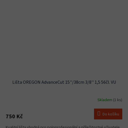
Lišta OREGON AdvanceCut 15''/38cm 3/8'' 1,5 56čl. VU
Skladem
(1 ks)
Do košíku
750 Kč
Kvalitní lišta vhodná pro poloprofesionální a příležitostné uživatele