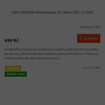
Lišta OREGON DoubleGuard 16''/40cm 3/8'' 1,3 54čl.
Skladem
(1 ks)
Do košíku
690 Kč
Kvalitní lišta vhodná pro poloprofesionální a příležitostné uživatele
ke kácení, odvětvování nebo přípravu palivového dřeva. S lištou se
dobře manévruje díky nízké hmotnosti....
Kód:
S05495
Výprodej
Skvělá cena!