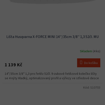
d
u
k
t
ů
Lišta Husqvarna X-FORCE MINI 14''/35cm 3/8'' 1,3 52čl. MU
Skladem
(4 ks)
Do košíku
1 139 Kč
14''/35cm 3/8'' 1,3 pro řetěz 52čl. 9-zubové řetězové kolečko lišty
se 4 nýty Hladký, optimalizovaný profil a výřezy ve středové desce
Kód:
S10703