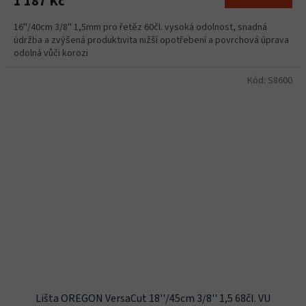
1 187 Kč
16''/40cm 3/8'' 1,5mm pro řetěz 60čl. vysoká odolnost, snadná
údržba a zvýšená produktivita nižší opotřebení a povrchová úprava
odolná vůči korozi
Kód:
S8600
Lišta OREGON VersaCut 18''/45cm 3/8'' 1,5 68čl. VU