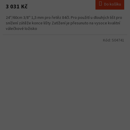
Do košíku
3 031 Kč
24''/60cm 3/8'' 1,5 mm pro řetěz 84čl. Pro použití u dlouhých lišt pro
snížení zátěže konce lišty Zatížení je přesunuto na vysoce kvalitní
válečkové ložisko
Kód:
S04741