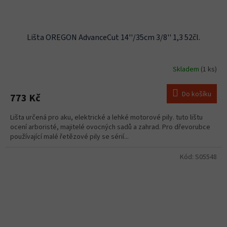
Lišta OREGON AdvanceCut 14''/35cm 3/8'' 1,3 52čl.
Skladem
(1 ks)
Do košíku
773 Kč
Lišta určená pro aku, elektrické a lehké motorové pily. tuto lištu
ocení arboristé, majitelé ovocných sadů a zahrad. Pro dřevorubce
používající malé řetězové pily se sérií...
Kód:
S05548