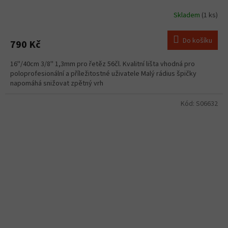
Skladem
(1 ks)
Do košíku
790 Kč
16''/40cm 3/8'' 1,3mm pro řetěz 56čl. Kvalitní lišta vhodná pro
poloprofesionální a příležitostné uživatele Malý rádius špičky
napomáhá snižovat zpětný vrh
Kód:
S06632