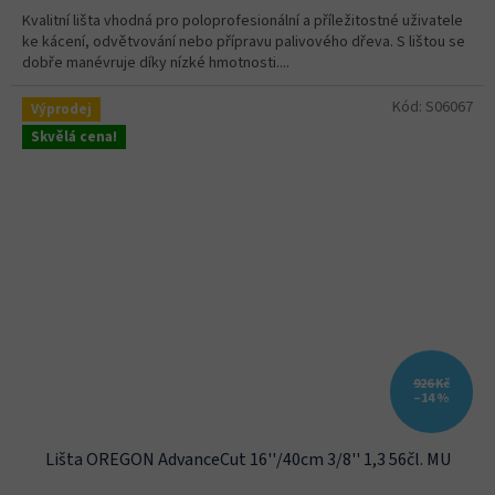
Kvalitní lišta vhodná pro poloprofesionální a příležitostné uživatele
ke kácení, odvětvování nebo přípravu palivového dřeva. S lištou se
dobře manévruje díky nízké hmotnosti....
Kód:
S06067
Výprodej
Skvělá cena!
926 Kč
–14 %
Lišta OREGON AdvanceCut 16''/40cm 3/8'' 1,3 56čl. MU