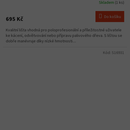
Skladem
(1 ks)
Do košíku
695 Kč
Kvalitní lišta vhodná pro poloprofesionální a příležitostné uživatele
ke kácení, odvětvování nebo přípravu palivového dřeva. S lištou se
dobře manévruje díky nízké hmotnosti....
Kód:
S16931