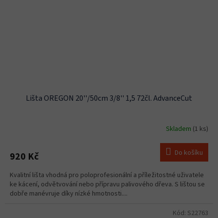
Lišta OREGON 20''/50cm 3/8'' 1,5 72čl. AdvanceCut
Skladem
(1 ks)
Do košíku
920 Kč
Kvalitní lišta vhodná pro poloprofesionální a příležitostné uživatele
ke kácení, odvětvování nebo přípravu palivového dřeva. S lištou se
dobře manévruje díky nízké hmotnosti....
Kód:
S22763