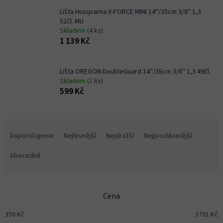
Lišta Husqvarna X-FORCE MINI 14''/35cm 3/8'' 1,3
52čl. MU
Skladem
(4 ks)
1 139 Kč
Lišta OREGON DoubleGuard 14''/35cm 3/8'' 1,3 49čl.
Skladem
(1 ks)
599 Kč
Ř
a
Doporučujeme
Nejlevnější
Nejdražší
Nejprodávanější
z
e
Abecedně
n
í
p
Cena
r
o
350
Kč
3791
Kč
d