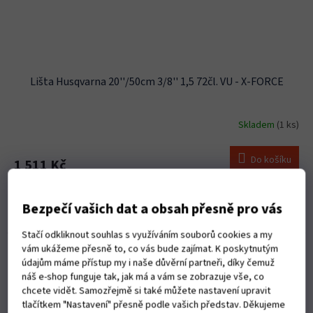
Lišta Husqvarna 20''/50cm 3/8'' 1,5 72čl. VU - X-FORCE
Skladem
(1 ks)
Do košíku
1 511 Kč
20''/50cm 3/8'' 1,5mm pro řetězy 72čl. Zvýšená produktivita a
jednoduší údržba díky odstranění mazacího otvoru Větší a silnější
Bezpečí vašich dat a obsah přesně pro vás
roll top s více ložisky a nýty
Stačí odkliknout souhlas s využíváním souborů cookies a my
Kód:
S10567
Bestseller
vám ukážeme přesně to, co vás bude zajímat. K poskytnutým
údajům máme přístup my i naše důvěrní partneři, díky čemuž
náš e-shop funguje tak, jak má a vám se zobrazuje vše, co
chcete vidět. Samozřejmě si také můžete nastavení upravit
tlačítkem "Nastavení" přesně podle vašich představ. Děkujeme