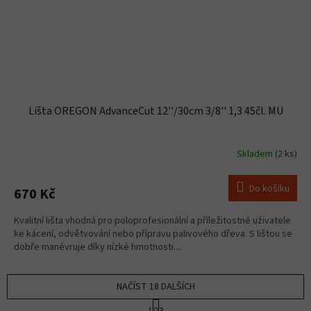
Lišta OREGON AdvanceCut 12''/30cm 3/8'' 1,3 45čl. MU
Skladem
(2 ks)
Do košíku
670 Kč
Kvalitní lišta vhodná pro poloprofesionální a příležitostné uživatele
ke kácení, odvětvování nebo přípravu palivového dřeva. S lištou se
dobře manévruje díky nízké hmotnosti....
NAČÍST 18 DALŠÍCH
S