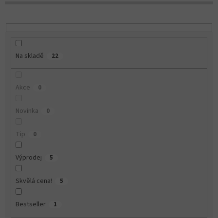
u
k
t
ů
Na skladě
22
Akce
0
Novinka
0
Tip
0
Výprodej
5
Skvělá cena!
5
Bestseller
1