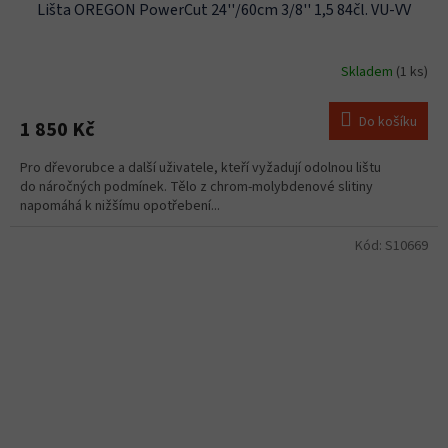
Lišta OREGON PowerCut 24''/60cm 3/8'' 1,5 84čl. VU-VV
Skladem
(1 ks)
Do košíku
1 850 Kč
Pro dřevorubce a další uživatele, kteří vyžadují odolnou lištu
do náročných podmínek. Tělo z chrom-molybdenové slitiny
napomáhá k nižšímu opotřebení...
Kód:
S10669