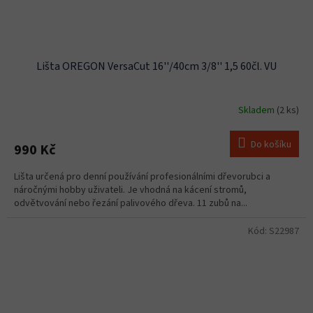
Lišta OREGON VersaCut 16''/40cm 3/8'' 1,5 60čl. VU
Skladem
(2 ks)
Do košíku
990 Kč
Lišta určená pro denní používání profesionálními dřevorubci a
náročnými hobby uživateli. Je vhodná na kácení stromů,
odvětvování nebo řezání palivového dřeva. 11 zubů na...
Kód:
S22987