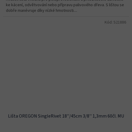
ke kácení, odvětvování nebo přípravu palivového dřeva. S lištou se
dobře manévruje díky nízké hmotnosti....
Kód:
S21886
Lišta OREGON SingleRivet 18''/45cm 3/8'' 1,3mm 60čl. MU