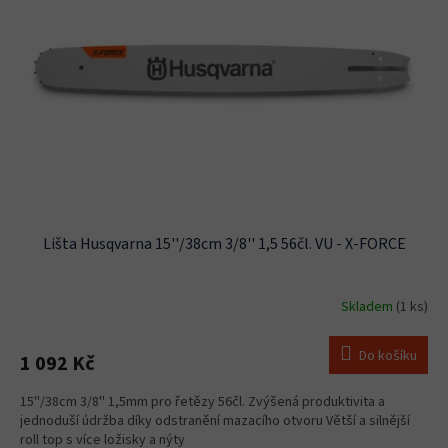
Lišta Husqvarna 15''/38cm 3/8'' 1,5 56čl. VU - X-FORCE
Skladem
(1 ks)
Do košíku
1 092 Kč
15''/38cm 3/8'' 1,5mm pro řetězy 56čl. Zvýšená produktivita a
jednoduší údržba díky odstranění mazacího otvoru Větší a silnější
roll top s více ložisky a nýty