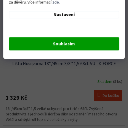
za důvěru. Více informací
zde
.
Nastavení
Souhlasím
Lišta Husqvarna 18''/45cm 3/8'' 1,5 68čl. VU - X-FORCE
Skladem
(5 ks)
Do košíku
1 329 Kč
18''/45cm 3/8'' 1,5 velké uchycení pro řetěz 68čl. Zvýšená
produktivita a jednoduší údržba díky odstranění mazacího otvoru
Větší a silnější roll top s více ložisky a nýty...