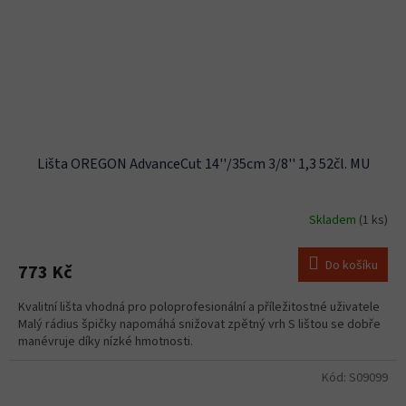
Lišta OREGON AdvanceCut 14''/35cm 3/8'' 1,3 52čl. MU
Skladem
(1 ks)
Do košíku
773 Kč
Kvalitní lišta vhodná pro poloprofesionální a příležitostné uživatele
Malý rádius špičky napomáhá snižovat zpětný vrh S lištou se dobře
manévruje díky nízké hmotnosti.
Kód:
S09099