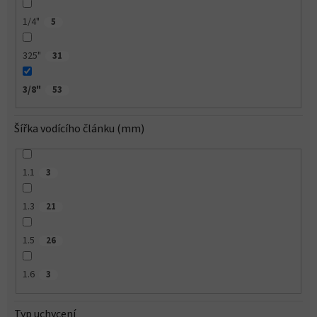
1/4"
5
325"
31
3/8"
53
Šířka vodícího článku (mm)
1.1
3
1.3
21
1.5
26
1.6
3
Typ uchycení