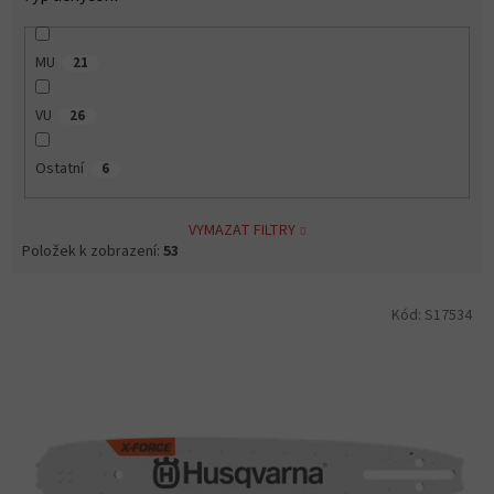
MU
21
VU
26
Ostatní
6
VYMAZAT FILTRY
Položek k zobrazení:
53
V
Kód:
S17534
ý
p
i
s
p
r
o