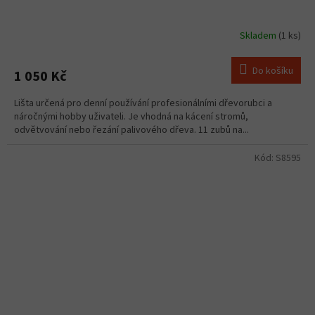
Skladem
(1 ks)
Do košíku
1 050 Kč
Lišta určená pro denní používání profesionálními dřevorubci a
náročnými hobby uživateli. Je vhodná na kácení stromů,
odvětvování nebo řezání palivového dřeva. 11 zubů na...
Kód:
S8595