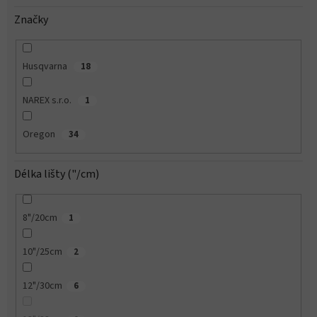
Značky
Husqvarna
18
NAREX s.r.o.
1
Oregon
34
Délka lišty ("/cm)
8"/20cm
1
10"/25cm
2
12"/30cm
6