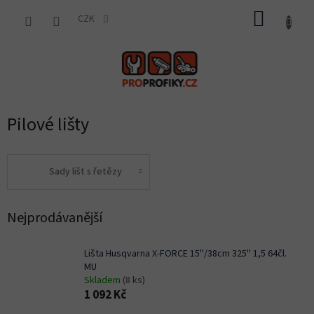
Přejít
NÁKUP
na
CZK
obsah
KOŠÍK
Pilové lišty
Sady lišt s řetězy
Nejprodávanější
Lišta Husqvarna X-FORCE 15''/38cm 325'' 1,5 64čl.
MU
Skladem
(8 ks)
1 092 Kč