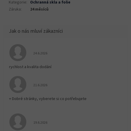
Kategorie
:
Ochranná skla a folie
Záruka
:
24 měsíců
Hodnocení obchodu je 5 z 5 hvězdiček.
24.6.2026
rychlost a kvalita dodání
Hodnocení obchodu je 5 z 5 hvězdiček.
21.6.2026
+ Dobré stránky, vyberete si co potřebujete
Hodnocení obchodu je 5 z 5 hvězdiček.
19.6.2026