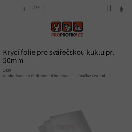
Přejít
NÁKUP
na
CZK
obsah
KOŠÍK
Krycí folie pro svářečskou kuklu pr.
50mm
1428
Průměrné
Neohodnoceno
Podrobnosti hodnocení
Značka:
Ostatní
hodnocení
produktu
je
0,0
z
5
hvězdiček.