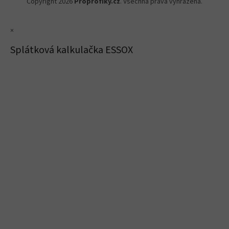
Copyright 2026
Proprofiky.cz
. Všechna práva vyhrazena.
×
Splátková kalkulačka ESSOX