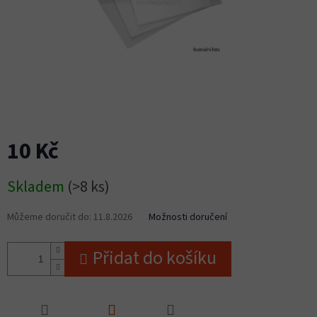
10 Kč
Měrná
Skladem
(>8 ks)
cena:
Můžeme doručit do:
11.8.2026
Možnosti doručení
Přidat do košíku