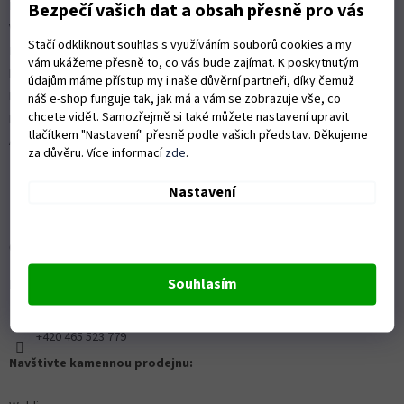
Platební možnosti
Bezpečí vašich dat a obsah přesně pro vás
Vrácení zboží a reklamace
Stačí odkliknout souhlas s využíváním souborů cookies a my
Nákup na splátky
vám ukážeme přesně to, co vás bude zajímat. K poskytnutým
ISO 9001:2015
údajům máme přístup my i naše důvěrní partneři, díky čemuž
Politika kvality
náš e-shop funguje tak, jak má a vám se zobrazuje vše, co
chcete vidět. Samozřejmě si také můžete nastavení upravit
Předváděcí stroje Husqvarna
tlačítkem "Nastavení" přesně podle vašich představ. Děkujeme
Autorizovaný servis Husqvarna
za důvěru. Více informací
zde
.
Nastavení
OZVĚTE SE NÁM
Souhlasím
Kontaktní formulář ZDE
info@proprofiky.cz
+420 465 523 779
Navštivte kamennou prodejnu: