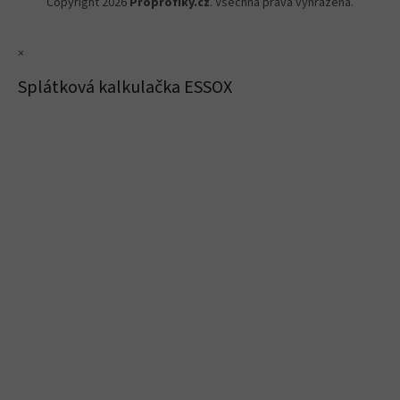
Copyright 2026
Proprofiky.cz
. Všechna práva vyhrazena.
×
Splátková kalkulačka ESSOX