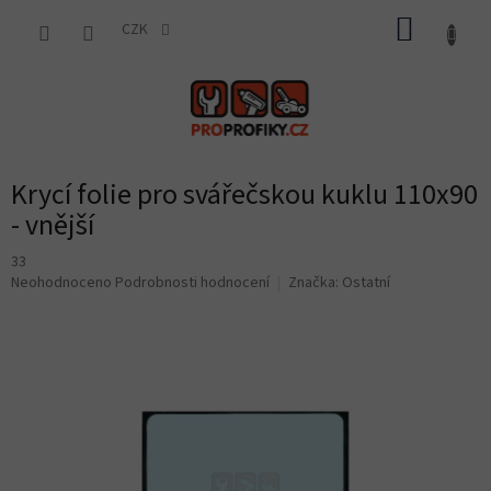
Přejít
NÁKUP
na
CZK
obsah
KOŠÍK
Krycí folie pro svářečskou kuklu 110x90
- vnější
33
Průměrné
Neohodnoceno
Podrobnosti hodnocení
Značka:
Ostatní
hodnocení
produktu
je
0,0
z
5
hvězdiček.