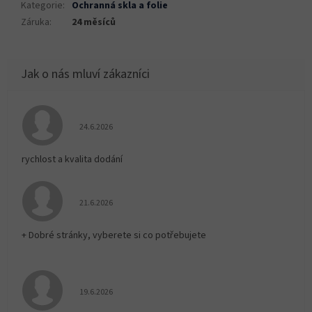
Kategorie
:
Ochranná skla a folie
Záruka
:
24 měsíců
Hodnocení obchodu je 5 z 5 hvězdiček.
24.6.2026
rychlost a kvalita dodání
Hodnocení obchodu je 5 z 5 hvězdiček.
21.6.2026
+ Dobré stránky, vyberete si co potřebujete
Hodnocení obchodu je 5 z 5 hvězdiček.
19.6.2026