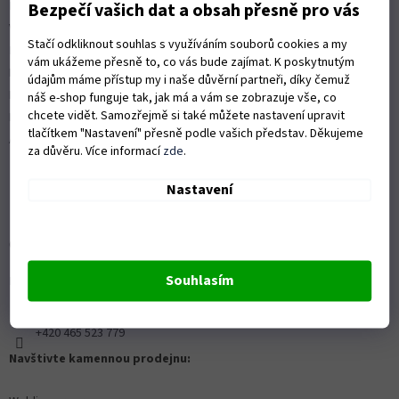
Platební možnosti
Bezpečí vašich dat a obsah přesně pro vás
Vrácení zboží a reklamace
Stačí odkliknout souhlas s využíváním souborů cookies a my
Nákup na splátky
vám ukážeme přesně to, co vás bude zajímat. K poskytnutým
ISO 9001:2015
údajům máme přístup my i naše důvěrní partneři, díky čemuž
Politika kvality
náš e-shop funguje tak, jak má a vám se zobrazuje vše, co
chcete vidět. Samozřejmě si také můžete nastavení upravit
Předváděcí stroje Husqvarna
tlačítkem "Nastavení" přesně podle vašich představ. Děkujeme
Autorizovaný servis Husqvarna
za důvěru. Více informací
zde
.
Nastavení
OZVĚTE SE NÁM
Souhlasím
Kontaktní formulář ZDE
info@proprofiky.cz
+420 465 523 779
Navštivte kamennou prodejnu: