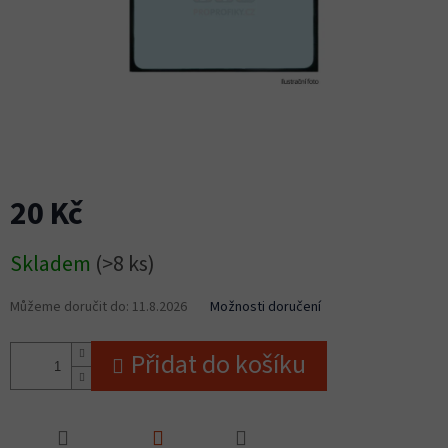
20 Kč
Měrná
Skladem
(>8 ks)
cena:
Můžeme doručit do:
11.8.2026
Možnosti doručení
Přidat do košíku