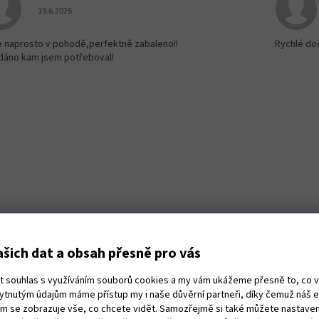
Hodnocení obchodu je 5 z 5 hvězdiček.
19.6.2026
e naprosto v pohodě,perfektně zabaleno!!
Rychlé do
dáno kam jsem potřeboval!
šich dat a obsah přesně pro vás
ut souhlas s využíváním souborů cookies a my vám ukážeme přesně to, co 
kytnutým údajům máme přístup my i naše důvěrní partneři, díky čemuž náš 
vám se zobrazuje vše, co chcete vidět. Samozřejmě si také můžete nastaven