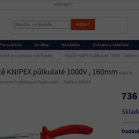
KONTAKTY
HLEDAT
Pro svářeče
Do dílny
Na stavbu
Ochrana a oblečení
leště pro jemnou mechaniku
Kleště KNIPEX půlkulaté 1000V , 160mm
tě KNIPEX půlkulaté 1000V , 160mm
S08276
né
noceno
Podrobnosti hodnocení
Značka:
KNIPEX
ní
736
u
Měrná
Sklad
cena:
ek.
Dodán