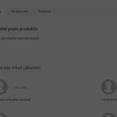
s
Hodnocení
Diskuze
ailní popis produktu
s produktu není dostupný
Hodnocení obchodu je 5 z 5 hvězdiček.
24.6.2026
ost a kvalita dodání
+ Dobré st