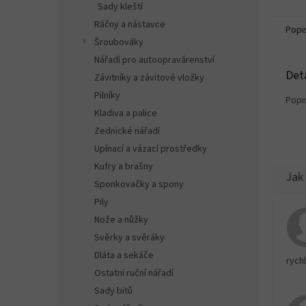
Sady kleští
Ráčny a nástavce
Popi
Šroubováky
Nářadí pro autoopravárenství
Det
Závitníky a závitové vložky
Pilníky
Popi
Kladiva a palice
Zednické nářadí
Upínací a vázací prostředky
Kufry a brašny
Sponkovačky a spony
Pily
Nože a nůžky
Svěrky a svěráky
Dláta a sekáče
rychl
Ostatní ruční nářadí
Sady bitů