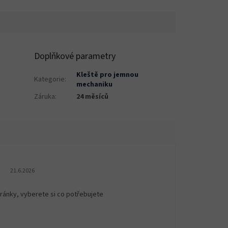
Doplňkové parametry
Kleště pro jemnou
Kategorie
:
mechaniku
Záruka
:
24 měsíců
Hodnocení obchodu je 5 z 5 hvězdiček.
21.6.2026
ránky, vyberete si co potřebujete