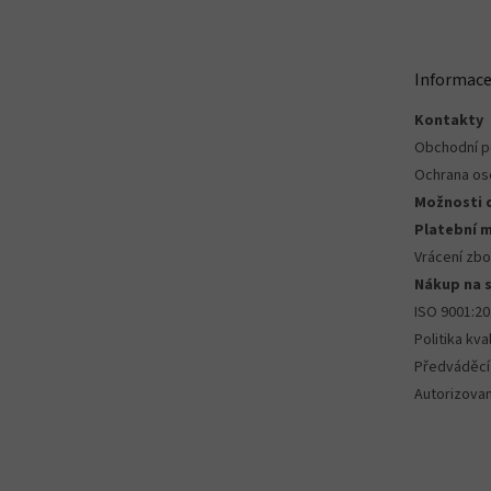
á
p
a
t
Informace
í
Kontakty
Obchodní 
Ochrana os
Možnosti 
Platební 
Vrácení zbo
Nákup na 
ISO 9001:2
Politika kval
Předváděcí
Autorizova