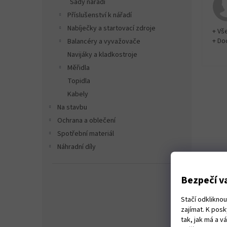
Sady nářadí
Příslušenství k nářadí
Nabíječky a startovací zdroje
+ Vš
+ Do
Balancéry a vyvažovače
Navijáky a kladkostroje
Měřidla
Topidla
Kabely
Na stavbu
Ochrana a oblečení
Spotřební materiál
Náhradní díly
Bezpečí va
Stačí odklikno
zajímat. K pos
tak, jak má a 