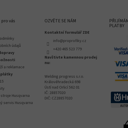
 pro vás
OZVĚTE SE NÁM
PŘIJÍMÁ
PLATBY
Kontaktní formulář ZDE
podmínky
info@proprofiky.cz
obních údajů
+420 465 523 779
dopravy
Navštivte kamennou prodej
možnosti
nu:
ží a reklamace
splátky
Welding progress s.r.o.
015
Královéhradecká 698
Ústí nad Orlicí 562 01
ity
IČ: 28857020
 stroje Husqvarna
DIČ: CZ28857020
ný servis Husqvarna