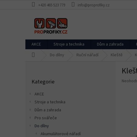
Přejít
+420 465 523 779
info@proprofiky.cz
na
obsah
AKCE
Stroje a technika
Dům a zahrada
Domů
Do dílny
Ruční nářadí
Kleště
K
P
Kleš
o
Přeskočit
s
Průměr
Kategorie
Neohod
kategorie
t
hodnoce
r
produkt
AKCE
a
je
Stroje a technika
n
0,0
z
Dům a zahrada
n
5
í
Pro svářeče
hvězdič
p
Do dílny
a
Akumulátorové nářadí