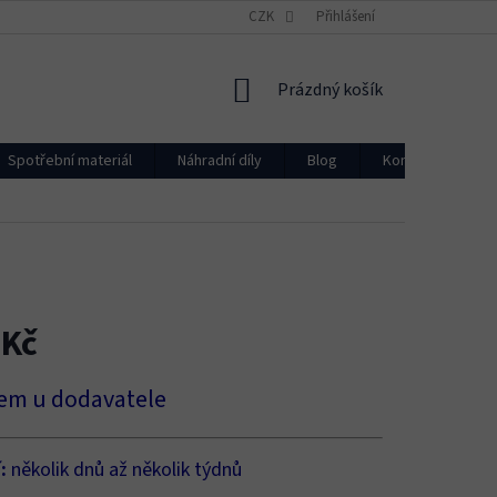
CZK
Přihlášení
NÁKUPNÍ
Prázdný košík
KOŠÍK
Spotřební materiál
Náhradní díly
Blog
Kontakty
 Kč
em u dodavatele
í:
několik dnů až několik týdnů