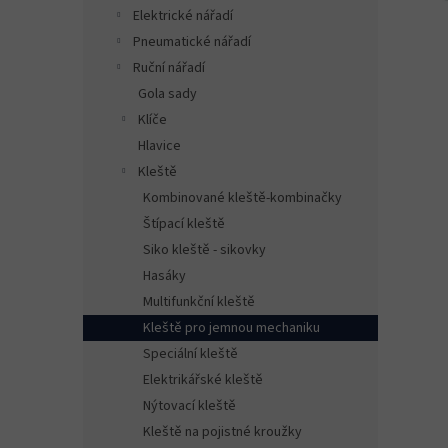
n
Elektrické nářadí
e
Pneumatické nářadí
l
Ruční nářadí
Gola sady
Klíče
Hlavice
Kleště
Kombinované kleště-kombinačky
Štípací kleště
Siko kleště - sikovky
Hasáky
Multifunkční kleště
Kleště pro jemnou mechaniku
Speciální kleště
Elektrikářské kleště
Nýtovací kleště
Kleště na pojistné kroužky