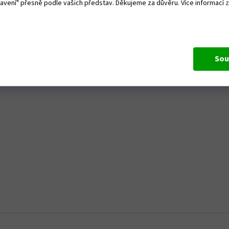
tavení" přesně podle vašich představ. Děkujeme za důvěru. Více informací
Sou