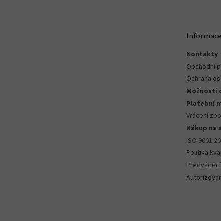
á
p
a
t
Informace
í
Kontakty
Obchodní 
Ochrana os
Možnosti 
Platební 
Vrácení zbo
Nákup na 
ISO 9001:2
Politika kval
Předváděcí
Autorizova