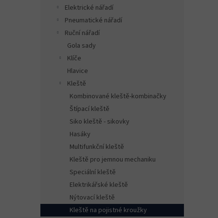
n
Elektrické nářadí
e
Pneumatické nářadí
l
Ruční nářadí
Gola sady
Klíče
Hlavice
Kleště
Kombinované kleště-kombinačky
Štípací kleště
Siko kleště - sikovky
Hasáky
Multifunkční kleště
Kleště pro jemnou mechaniku
Speciální kleště
Elektrikářské kleště
Nýtovací kleště
Kleště na pojistné kroužky