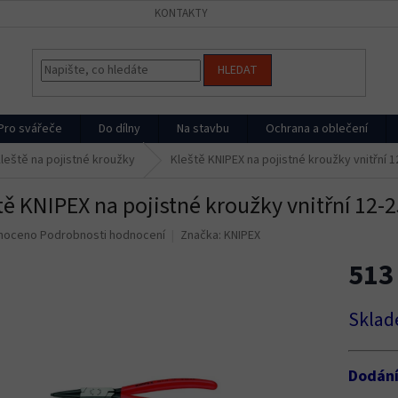
KONTAKTY
HLEDAT
Pro svářeče
Do dílny
Na stavbu
Ochrana a oblečení
leště na pojistné kroužky
Kleště KNIPEX na pojistné kroužky vnitřní 
tě KNIPEX na pojistné kroužky vnitřní 12-
né
noceno
Podrobnosti hodnocení
Značka:
KNIPEX
ní
513
u
Měrná
Sklad
cena:
ek.
Dodán