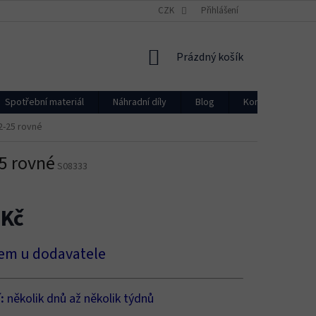
CZK
Přihlášení
NÁKUPNÍ
Prázdný košík
KOŠÍK
Spotřební materiál
Náhradní díly
Blog
Kontakty
12-25 rovné
25 rovné
S08333
 Kč
em u dodavatele
í:
několik dnů až několik týdnů