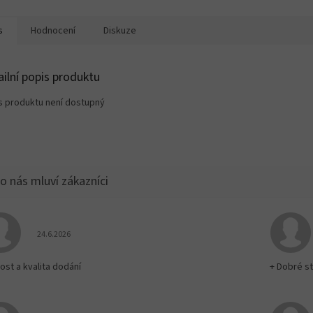
s
Hodnocení
Diskuze
ailní popis produktu
s produktu není dostupný
Hodnocení obchodu je 5 z 5 hvězdiček.
24.6.2026
ost a kvalita dodání
+ Dobré st