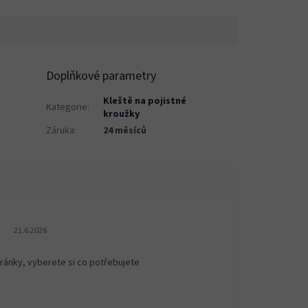
Doplňkové parametry
Kleště na pojistné
Kategorie
:
kroužky
Záruka
:
24 měsíců
Hodnocení obchodu je 5 z 5 hvězdiček.
21.6.2026
ránky, vyberete si co potřebujete