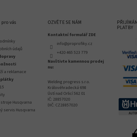
 pro vás
OZVĚTE SE NÁM
PŘIJÍMÁ
PLATBY
Kontaktní formulář ZDE
podmínky
info@proprofiky.cz
obních údajů
+420 465 523 779
dopravy
Navštivte kamennou prodej
možnosti
nu:
ží a reklamace
splátky
Welding progress s.r.o.
015
Královéhradecká 698
Ústí nad Orlicí 562 01
ity
IČ: 28857020
 stroje Husqvarna
DIČ: CZ28857020
ný servis Husqvarna