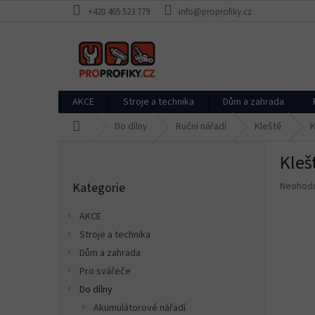
Přejít
+420 465 523 779
info@proprofiky.cz
na
obsah
AKCE
Stroje a technika
Dům a zahrada
Domů
Do dílny
Ruční nářadí
Kleště
K
P
Kleš
o
Přeskočit
s
Průměr
Kategorie
Neohod
kategorie
t
hodnoce
r
produkt
AKCE
a
je
Stroje a technika
n
0,0
z
Dům a zahrada
n
5
í
Pro svářeče
hvězdič
p
Do dílny
a
Akumulátorové nářadí