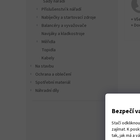
Sady nářadí
Příslušenství k nářadí
Nabíječky a startovací zdroje
+ Vš
+ Do
Balancéry a vyvažovače
Navijáky a kladkostroje
Měřidla
Topidla
Kabely
Na stavbu
Ochrana a oblečení
Spotřební materiál
Náhradní díly
Bezpečí va
Stačí odklikno
zajímat. K pos
tak, jak má a 