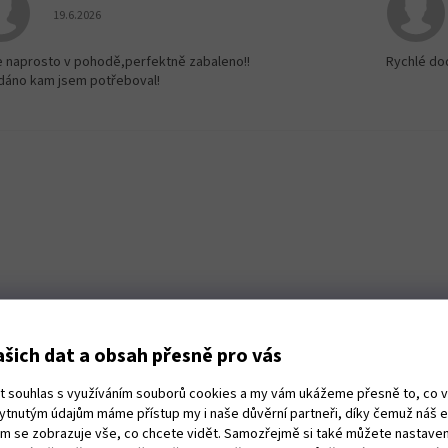
Hodnocení obchodu je 5 z 5 hvězdiček.
19.6.2026
e naprosto v pohodě,perfektně zabaleno!!
Rychlé do
dáno kam jsem potřeboval!
šich dat a obsah přesně pro vás
ut souhlas s využíváním souborů cookies a my vám ukážeme přesně to, co 
kytnutým údajům máme přístup my i naše důvěrní partneři, díky čemuž náš 
vám se zobrazuje vše, co chcete vidět. Samozřejmě si také můžete nastaven