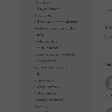
Sady kleští
Ráčny a nástavce
Popi
Šroubováky
Nářadí pro autoopravárenství
Det
Závitníky a závitové vložky
Pilníky
Popi
Kladiva a palice
Zednické nářadí
Upínací a vázací prostředky
Kufry a brašny
Sponkovačky a spony
Pily
Nože a nůžky
Svěrky a svěráky
Dláta a sekáče
rychl
Ostatní ruční nářadí
Sady bitů