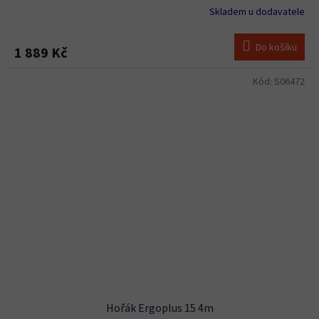
Skladem u dodavatele
Do košíku
1 889 Kč
Kód:
S06472
Hořák Ergoplus 15 4m