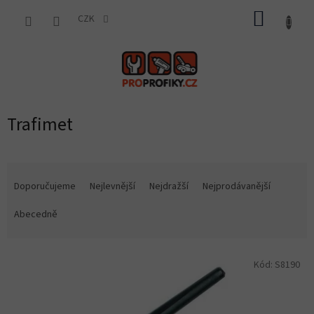
Přejít
NÁKUP
na
CZK
obsah
KOŠÍK
Trafimet
Ř
a
Doporučujeme
Nejlevnější
Nejdražší
Nejprodávanější
z
e
Abecedně
n
í
V
p
Kód:
S8190
ý
r
p
o
i
d