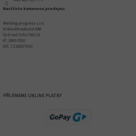
+420 465 523 779
Navštivte kamennou prodejnu:
Welding progress s.r.o.
Královéhradecká 698
Ústí nad Orlicí 562 01
IČ: 28857020
DIČ: CZ28857020
PŘIJÍMÁME ONLINE PLATBY