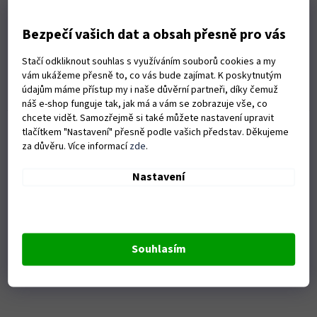
Hořák Ergoplus 25 3m
Bezpečí vašich dat a obsah přesně pro vás
Skladem u dodavatele
Stačí odkliknout souhlas s využíváním souborů cookies a my
vám ukážeme přesně to, co vás bude zajímat. K poskytnutým
údajům máme přístup my i naše důvěrní partneři, díky čemuž
Do košíku
2 389 Kč
náš e-shop funguje tak, jak má a vám se zobrazuje vše, co
chcete vidět. Samozřejmě si také můžete nastavení upravit
Kód:
S08223
tlačítkem "Nastavení" přesně podle vašich představ. Děkujeme
za důvěru. Více informací
zde
.
Nastavení
Souhlasím