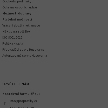
r
Obchodní podmínky
v
Ochrana osobních údajů
k
Možnosti dopravy
y
Platební možnosti
v
ý
Vrácení zboží a reklamace
p
Nákup na splátky
i
ISO 9001:2015
s
u
Politika kvality
Předváděcí stroje Husqvarna
Autorizovaný servis Husqvarna
OZVĚTE SE NÁM
Kontaktní formulář ZDE
info@proprofiky.cz