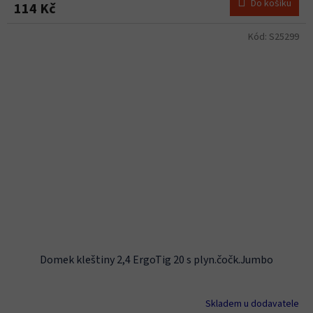
Do košíku
114 Kč
Kód:
S25299
Domek kleštiny 2,4 ErgoTig 20 s plyn.čočk.Jumbo
Skladem u dodavatele