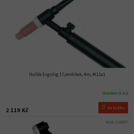
s
u
p
k
r
t
o
ů
d
u
k
t
ů
Hořák Ergotig 17,ventilek, 4m, M12x1
Skladem
(1 ks)
Do košíku
2 119 Kč
Kód:
S20057