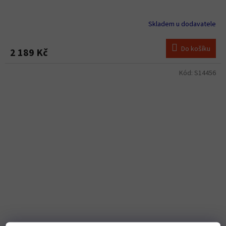
Skladem u dodavatele
Do košíku
2 189 Kč
Kód:
S14456