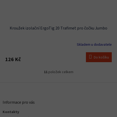
Kroužek izolační ErgoTig 20 Trafimet pro čočku Jumbo
Skladem u dodavatele
Do košíku
126 Kč
11
položek celkem
O
v
l
Z
á
á
d
p
a
a
Informace pro vás
c
t
í
Kontakty
í
p