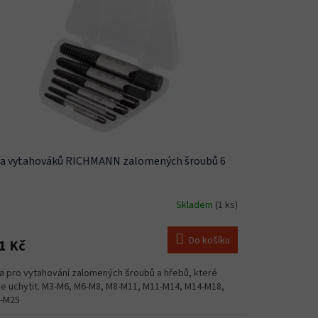
a vytahováků RICHMANN zalomených šroubů 6
Skladem
(1 ks)
Do košíku
1 Kč
a pro vytahování zalomených šroubů a hřebů, které
ze uchytit. M3-M6, M6-M8, M8-M11, M11-M14, M14-M18,
-M25