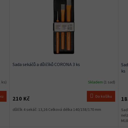
Sada sekáčů a důlčíků CORONA 3 ks
Sad
ks
1 ks)
Skladem
(1 sad)
ku
Do košíku
210 Kč
18
důlčík 4 sekáč: 13,16 Celková délka 140/158/170 mm
Sad
nel
M18