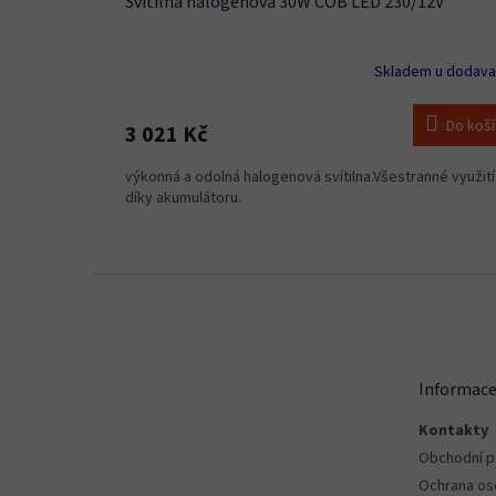
Svítilna halogenová 30W COB LED 230/12V
Skladem u dodava
Do koš
3 021 Kč
výkonná a odolná halogenová svítilna.Všestranné využití
díky akumulátoru.
Z
á
p
a
t
Informace
í
Kontakty
Obchodní 
Ochrana os