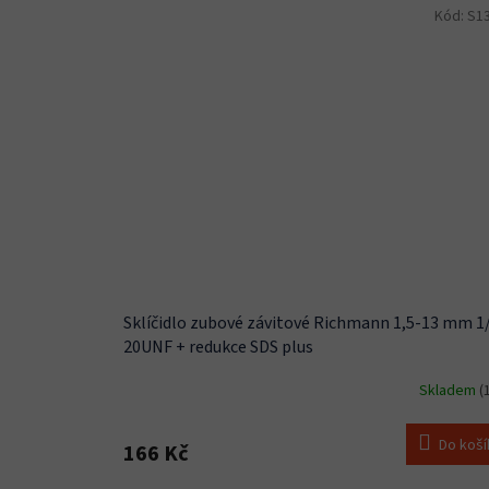
Kód:
S1
Sklíčidlo zubové závitové Richmann 1,5-13 mm 1
20UNF + redukce SDS plus
Skladem
(
Do koší
166 Kč