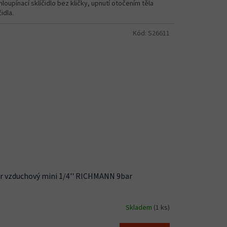
loupínací sklíčidlo bez kličky, upnutí otočením těla
čidla.
Kód:
S26611
tr vzduchový mini 1/4'' RICHMANN 9bar
Skladem
(1 ks)