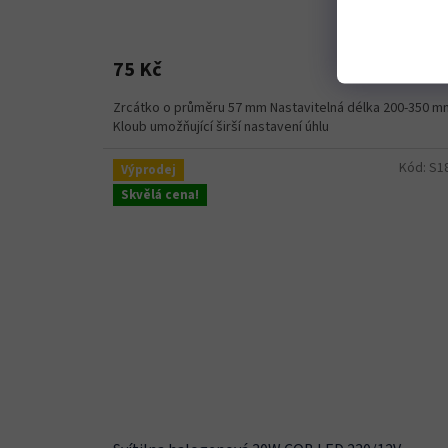
Skladem
(
Do koší
75 Kč
Zrcátko o průměru 57 mm Nastavitelná délka 200-350 m
Kloub umožňující širší nastavení úhlu
Kód:
S1
Výprodej
Skvělá cena!