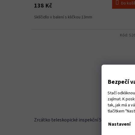
Do koší
138 Kč
Sklíčidlo v balení s kličkou 13mm
Kód:
S2
Bezpečí va
Stačí odklikno
zajímat. K pos
tak, jak má a 
tlačítkem "Nas
Zrcátko teleskopické inspekční 57 mm 200-350
Nastavení