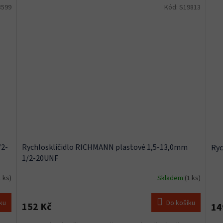
3599
Kód:
S19813
/2-
Rychlosklíčidlo RICHMANN plastové 1,5-13,0mm
Ryc
1/2-20UNF
1 ks)
Skladem
(1 ks)
ku
Do košíku
152 Kč
14