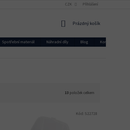
CZK
Přihlášení
NÁKUPNÍ
Prázdný košík
KOŠÍK
Spotřební materiál
Náhradní díly
Blog
Kontakty
13
položek celkem
Kód:
S22728