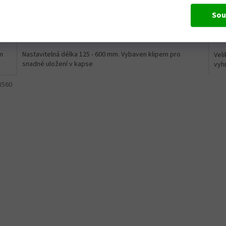
1 ks)
Skladem
(1 ks)
Sou
ku
Do košíku
52 Kč
3 
m
Nastavitelná délka 125 - 600 mm. Vybaven klipem pro
Veli
snadné uložení v kapse
vyhn
8560