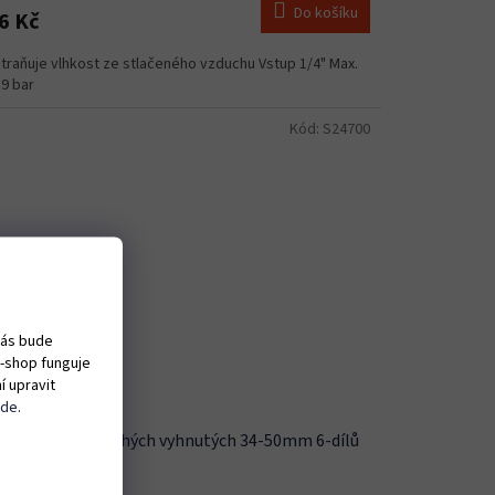
Do košíku
6 Kč
traňuje vlhkost ze stlačeného vzduchu Vstup 1/4" Max.
 9 bar
Kód:
S24700
vás bude
e-shop funguje
í upravit
zde
.
a klíčů očkoplochých vyhnutých 34-50mm 6-dílů