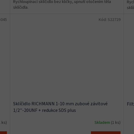
Rychloupínací sklíčidlo bez kličky, upnutí otočením těla
Rych
sklíčidla.
sklí
5045
Kód:
S22729
Sklíčidlo RICHMANN 1-10 mm zubové závitové
Fil
1/2''-20UNF + redukce SDS plus
1 ks)
Skladem
(1 ks)