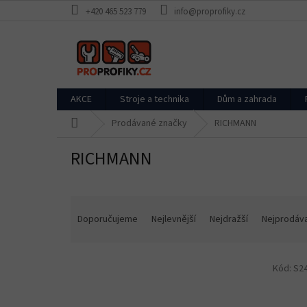
Přejít
+420 465 523 779
info@proprofiky.cz
na
obsah
AKCE
Stroje a technika
Dům a zahrada
Domů
Prodávané značky
RICHMANN
RICHMANN
Ř
a
Doporučujeme
Nejlevnější
Nejdražší
Nejprodáva
z
e
V
n
Kód:
S2
ý
í
p
p