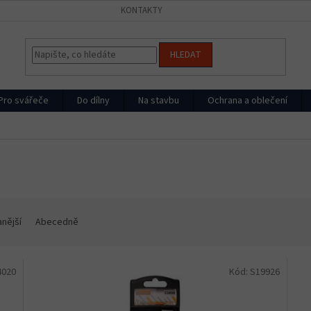
KONTAKTY
HLEDAT
Pro svářeče
Do dílny
Na stavbu
Ochrana a oblečení
nější
Abecedně
4020
Kód:
S19926