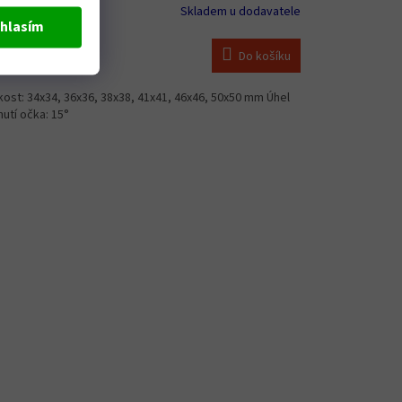
Skladem u dodavatele
hlasím
Do košíku
555 Kč
kost: 34x34, 36x36, 38x38, 41x41, 46x46, 50x50 mm Úhel
utí očka: 15°