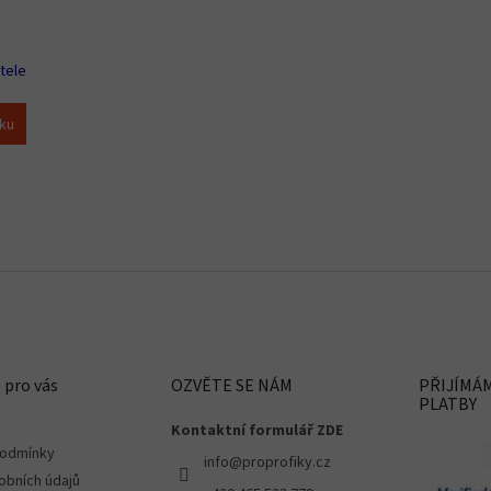
tele
íku
O
v
l
á
d
a
c
 pro vás
OZVĚTE SE NÁM
PŘIJÍMÁ
í
PLATBY
p
Kontaktní formulář ZDE
r
v
podmínky
info@proprofiky.cz
k
obních údajů