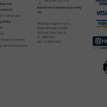
+420 465 523 779
y
dopravy
v
Navštivte kamennou prodej
možnosti
ý
nu:
p
ží a reklamace
i
splátky
s
Welding progress s.r.o.
015
u
Královéhradecká 698
Ústí nad Orlicí 562 01
ity
IČ: 28857020
 stroje Husqvarna
DIČ: CZ28857020
ný servis Husqvarna