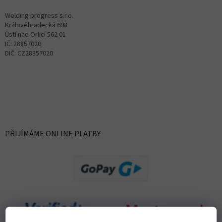
Welding progress s.r.o.
Královéhradecká 698
Ústí nad Orlicí 562 01
IČ: 28857020
DIČ: CZ28857020
PŘIJÍMÁME ONLINE PLATBY