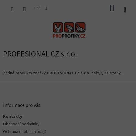
Přejít
NÁKUP
na
CZK
obsah
KOŠÍK
PROFESIONAL CZ s.r.o.
Žádné produkty značky
PROFESIONAL CZ s.r.o.
nebyly nalezeny...
Z
á
p
a
Informace pro vás
t
Kontakty
í
Obchodní podmínky
Ochrana osobních údajů