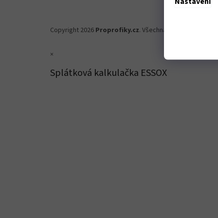
Nastavení
Copyright 2026
Proprofiky.cz
. Všechna práva vyhrazena.
×
Splátková kalkulačka ESSOX