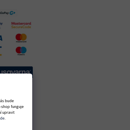
vás bude
e-shop funguje
í upravit
zde
.