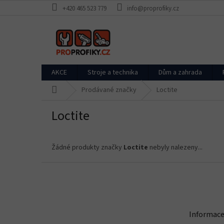
Přejít
+420 465 523 779
info@proprofiky.cz
na
obsah
AKCE
Stroje a technika
Dům a zahrada
Domů
Prodávané značky
Loctite
Loctite
Žádné produkty značky
Loctite
nebyly nalezeny...
Z
á
p
a
t
Informace
í