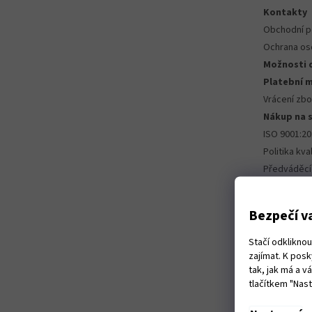
Kontakty
Obchodní 
Ochrana os
Možnosti 
Platební 
Vrácení zbo
Nákup na 
ISO 9001:2
Politika kval
Předváděcí
Autorizova
Bezpečí va
Stačí odklikno
zajímat. K pos
tak, jak má a 
tlačítkem "Nas