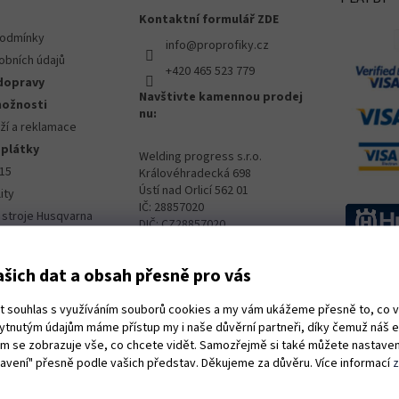
Kontaktní formulář ZDE
podmínky
info@proprofiky.cz
obních údajů
+420 465 523 779
dopravy
Navštivte kamennou prodej
možnosti
nu:
ží a reklamace
splátky
Welding progress s.r.o.
015
Královéhradecká 698
Ústí nad Orlicí 562 01
ity
IČ: 28857020
 stroje Husqvarna
DIČ: CZ28857020
ný servis Husqvarna
šich dat a obsah přesně pro vás
ut souhlas s využíváním souborů cookies a my vám ukážeme přesně to, co 
kytnutým údajům máme přístup my i naše důvěrní partneři, díky čemuž náš 
vám se zobrazuje vše, co chcete vidět. Samozřejmě si také můžete nastaven
tavení" přesně podle vašich představ. Děkujeme za důvěru. Více informací