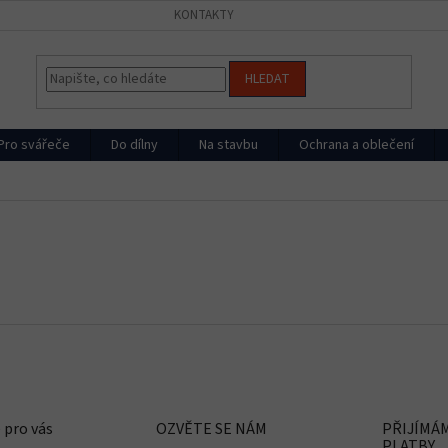
KONTAKTY
HLEDAT
Pro svářeče
Do dílny
Na stavbu
Ochrana a oblečení
 pro vás
OZVĚTE SE NÁM
PŘIJÍMÁ
PLATBY