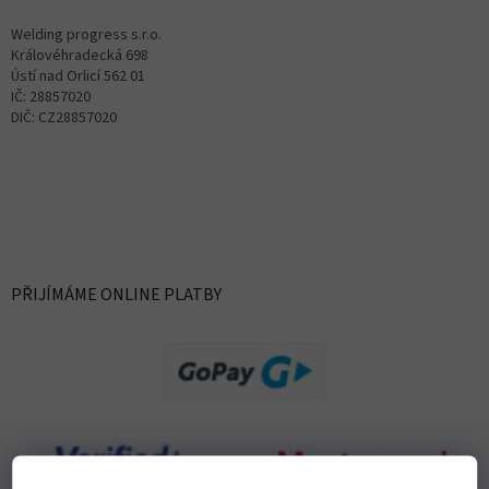
Welding progress s.r.o.
Královéhradecká 698
Ústí nad Orlicí 562 01
IČ: 28857020
DIČ: CZ28857020
PŘIJÍMÁME ONLINE PLATBY