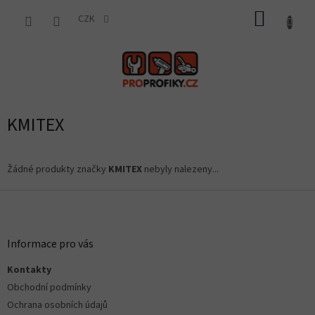
Přejít
NÁKUP
na
CZK
obsah
KOŠÍK
KMITEX
Žádné produkty značky
KMITEX
nebyly nalezeny...
Z
á
p
a
Informace pro vás
t
Kontakty
í
Obchodní podmínky
Ochrana osobních údajů