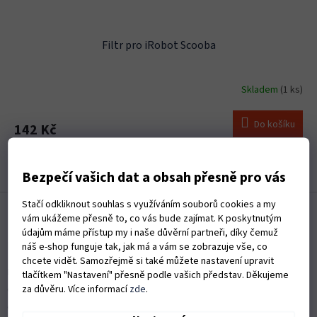
Filtr pro iRobot Scooba
Skladem
(1 ks)
Do košíku
142 Kč
4
položek celkem
O
Bezpečí vašich dat a obsah přesně pro vás
v
l
Z
Stačí odkliknout souhlas s využíváním souborů cookies a my
á
á
vám ukážeme přesně to, co vás bude zajímat. K poskytnutým
d
p
údajům máme přístup my i naše důvěrní partneři, díky čemuž
a
a
Informace pro vás
náš e-shop funguje tak, jak má a vám se zobrazuje vše, co
c
t
chcete vidět. Samozřejmě si také můžete nastavení upravit
í
Kontakty
í
tlačítkem "Nastavení" přesně podle vašich představ. Děkujeme
p
za důvěru. Více informací
zde
.
r
Obchodní podmínky
v
Ochrana osobních údajů