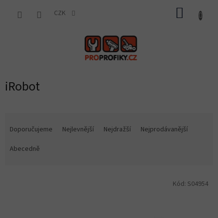
Přejít
NÁKUP
na
CZK
obsah
KOŠÍK
iRobot
Ř
a
Doporučujeme
Nejlevnější
Nejdražší
Nejprodávanější
z
e
Abecedně
n
í
V
p
Kód:
S04954
ý
r
p
o
i
d