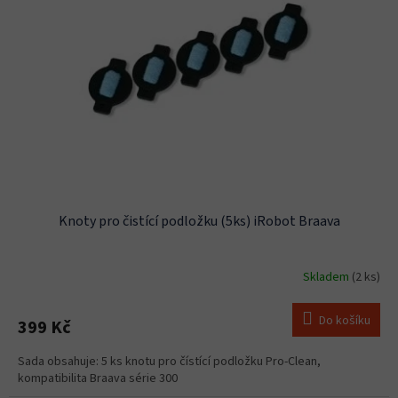
s
u
p
k
r
t
o
ů
d
u
k
t
ů
Knoty pro čistící podložku (5ks) iRobot Braava
Skladem
(2 ks)
Do košíku
399 Kč
Sada obsahuje: 5 ks knotu pro čístící podložku Pro-Clean,
kompatibilita Braava série 300