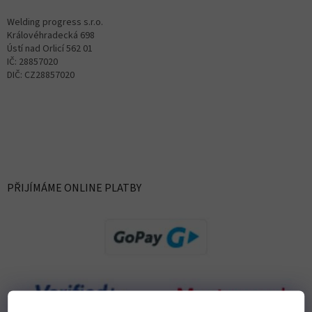
Welding progress s.r.o.
Královéhradecká 698
Ústí nad Orlicí 562 01
IČ: 28857020
DIČ: CZ28857020
PŘIJÍMÁME ONLINE PLATBY