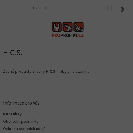
Přejít
NÁKUP
na
CZK
obsah
KOŠÍK
H.C.S.
Žádné produkty značky
H.C.S.
nebyly nalezeny...
Z
á
p
a
Informace pro vás
t
Kontakty
í
Obchodní podmínky
Ochrana osobních údajů