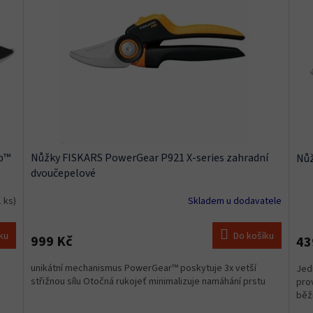
ep™
Nůžky FISKARS PowerGear P921 X-series zahradní
Nůž
dvoučepelové
1 ks)
Skladem u dodavatele
ku
Do košíku
999 Kč
43
unikátní mechanismus PowerGear™ poskytuje 3x vetší
Jed
střižnou sílu Otočná rukojeť minimalizuje namáhání prstu
pro
u
běž