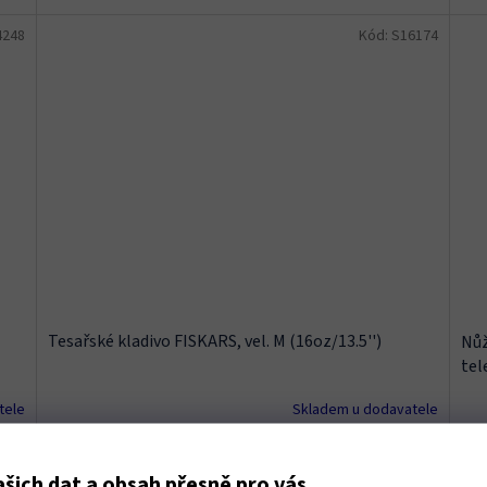
4248
Kód:
S16174
Tesařské kladivo FISKARS, vel. M (16oz/13.5'')
Nůž
tel
tele
Skladem u dodavatele
ku
Do košíku
1 
1 139 Kč
šich dat a obsah přesně pro vás