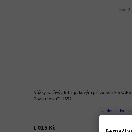
Kód:
S
Nůžky na živý plot s pákovým převodem FISKARS
PowerLever™ HS52
Skladem u dodava
Do koší
1 015 Kč
Bezpečí va