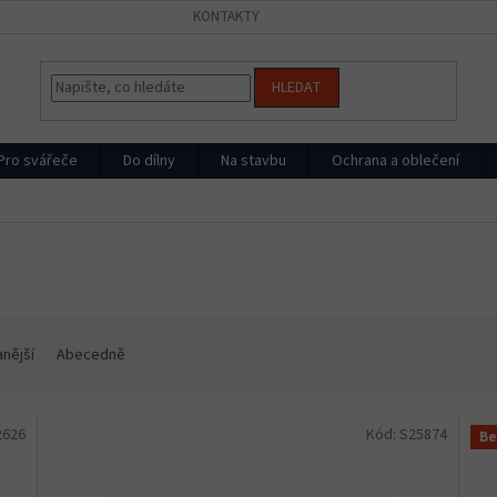
KONTAKTY
HLEDAT
Pro svářeče
Do dílny
Na stavbu
Ochrana a oblečení
nější
Abecedně
2626
Kód:
S25874
Be