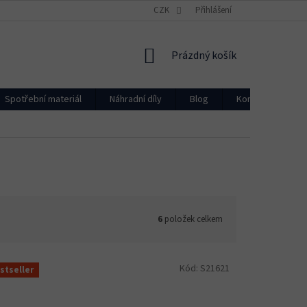
CZK
Přihlášení
NÁKUPNÍ
Prázdný košík
KOŠÍK
Spotřební materiál
Náhradní díly
Blog
Kontakty
6
položek celkem
Kód:
S21621
stseller