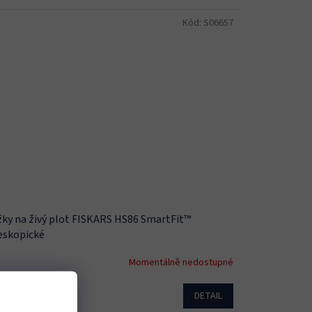
Kód:
S06657
ky na živý plot FISKARS HS86 SmartFit™
eskopické
Momentálně nedostupné
DETAIL
657 Kč