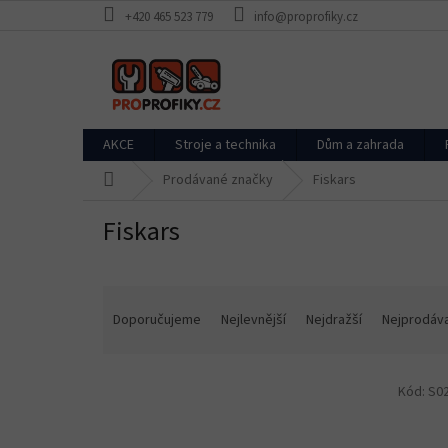
Přejít
+420 465 523 779
info@proprofiky.cz
na
obsah
AKCE
Stroje a technika
Dům a zahrada
Domů
Prodávané značky
Fiskars
Fiskars
Ř
a
Doporučujeme
Nejlevnější
Nejdražší
Nejprodáva
z
e
V
n
Kód:
S0
ý
í
p
p