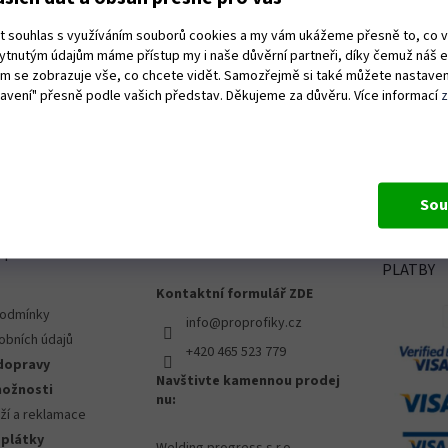
Nůž
Inovativní systém snižujíci přenos vibrací Ergonomicky
ut souhlas s využíváním souborů cookies a my vám ukážeme přesně to, co 
Vhod
tvarované topůrko přesně padne do ruky Zaoblené čelisti
kytnutým údajům máme přístup my i naše důvěrní partneři, díky čemuž náš 
neb
pro snadné...
vám se zobrazuje vše, co chcete vidět. Samozřejmě si také můžete nastaven
nast
tavení" přesně podle vašich představ. Děkujeme za důvěru. Více informací
O
v
l
á
d
Sou
a
c
 pro vás
OZVĚTE SE NÁM
PŘIJÍMÁ
í
PLATBY
p
Kontaktní formulář ZDE
r
v
podmínky
info@proprofiky.cz
k
obních údajů
+420 465 523 779
y
dopravy
v
Navštivte kamennou prodej
možnosti
ý
nu:
p
ží a reklamace
i
splátky
Welding progress s.r.o.