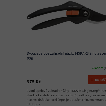
i
r
s
o
p
d
r
u
o
k
d
t
u
ů
k
t
ů
Dvoučepelové zahradní nůžky FISKARS SingleSt
P26
Skladem
(
Do koší
375 Kč
Dvoučepelové zahradní nůžky FISKARS SingleStep™ P26
Vhodné ke střihu čerstvých větví Pohodlně vytvarovaná
masivní držadla Horní čepel je potažena kluznou vrstvo
PTFE pro...