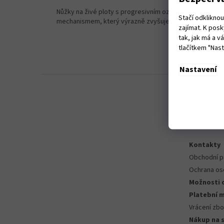
Nůžky na živé ploty s progresivním ozubeným
Stačí odklikno
mechanismem, který výrazně zvyšuje střižnou sílu.
zajímat. K pos
tak, jak má a 
tlačítkem "Nas
Nastavení
Z
á
p
a
t
Informace
í
Kontakty
Obchodní 
Ochrana os
Možnosti 
Platební 
Vrácení zbo
Nákup na 