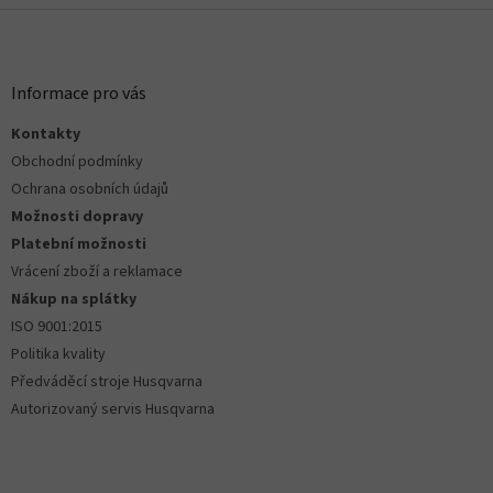
l
Z
á
á
d
p
a
a
Informace pro vás
c
t
í
Kontakty
í
p
r
Obchodní podmínky
v
Ochrana osobních údajů
k
Možnosti dopravy
y
Platební možnosti
v
ý
Vrácení zboží a reklamace
p
Nákup na splátky
i
ISO 9001:2015
s
u
Politika kvality
Předváděcí stroje Husqvarna
Autorizovaný servis Husqvarna