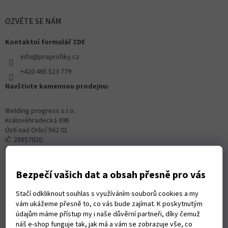
OZVĚTE SE NÁM
Kontaktní formulář ZDE
info@proprofiky.cz
+420 465 523 779
Navštivte kamennou prodejnu:
Welding progress s.r.o.
Královéhradecká 698
Ústí nad Orlicí 562 01
IČ: 28857020
DIČ: CZ28857020
Bezpečí vašich dat a obsah přesně pro vás
Stačí odkliknout souhlas s využíváním souborů cookies a my
vám ukážeme přesně to, co vás bude zajímat. K poskytnutým
údajům máme přístup my i naše důvěrní partneři, díky čemuž
náš e-shop funguje tak, jak má a vám se zobrazuje vše, co