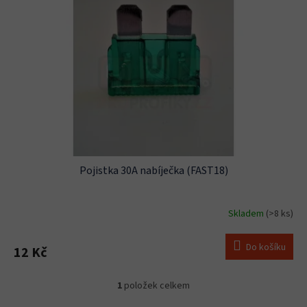
s
u
p
k
r
t
o
ů
d
u
k
t
ů
Pojistka 30A nabíječka (FAST18)
Skladem
(>8 ks)
Do košíku
12 Kč
1
položek celkem
O
v