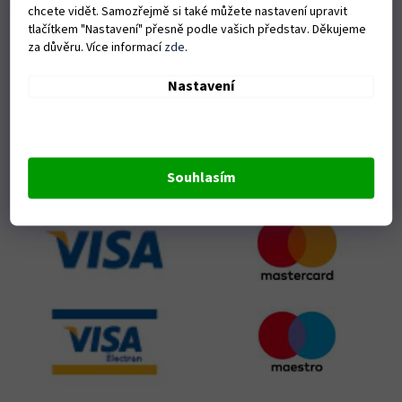
PŘIJÍMÁME ONLINE PLATBY
chcete vidět. Samozřejmě si také můžete nastavení upravit
tlačítkem "Nastavení" přesně podle vašich představ. Děkujeme
za důvěru. Více informací
zde
.
Nastavení
Souhlasím