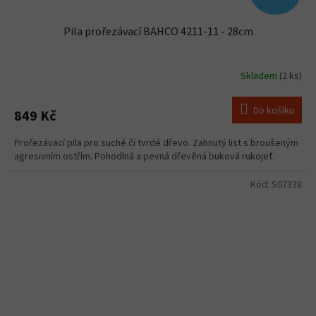
Pila prořezávací BAHCO 4211-11 - 28cm
Skladem
(2 ks)
Do košíku
849 Kč
Prořezávací pila pro suché či tvrdé dřevo. Zahnutý list s broušeným
agresivním ostřím. Pohodlná a pevná dřevěná buková rukojeť.
Kód:
S07338