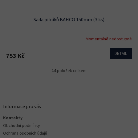
Sada pilníků BAHCO 150mm (3 ks)
Momentálně nedostupné
DETAIL
753 Kč
14
položek celkem
O
v
l
Z
á
á
d
p
a
a
Informace pro vás
c
t
í
Kontakty
í
p
r
Obchodní podmínky
v
Ochrana osobních údajů
k