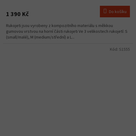
Do košíku
1 390 Kč
Rukojeti jsou vyrobeny z kompozitního materiálu s měkkou
gumovou vrstvou na horní části rukojeti Ve 3 velikostech rukojetí: S
(small/malé), M (medium/střední) a L...
Kód:
S1555