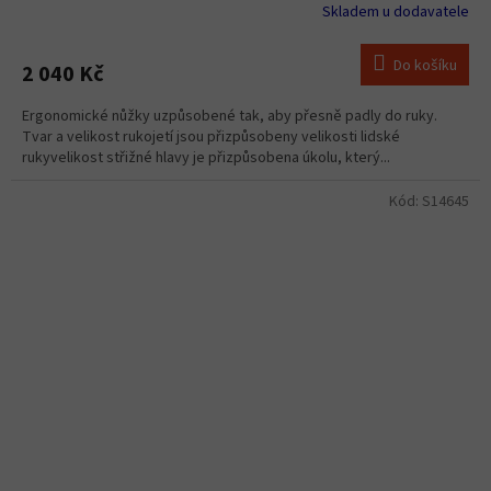
Skladem u dodavatele
Do košíku
2 040 Kč
Ergonomické nůžky uzpůsobené tak, aby přesně padly do ruky.
Tvar a velikost rukojetí jsou přizpůsobeny velikosti lidské
rukyvelikost střižné hlavy je přizpůsobena úkolu, který...
Kód:
S14645