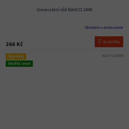
Univerzální nůž BAHCO 2446
Skladem u dodavatele
Do košíku
266 Kč
Kód:
S16699
Výprodej
Skvělá cena!