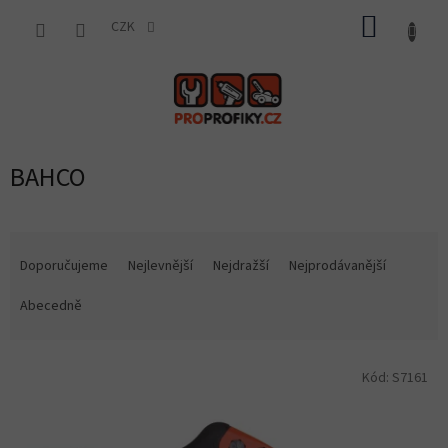
Přejít
NÁKUP
na
CZK
obsah
KOŠÍK
BAHCO
Ř
a
Doporučujeme
Nejlevnější
Nejdražší
Nejprodávanější
z
e
Abecedně
n
í
V
p
Kód:
S7161
ý
r
p
o
i
d