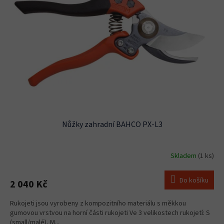
s
u
p
k
r
t
o
ů
d
u
k
t
ů
Nůžky zahradní BAHCO PX-L3
Skladem
(1 ks)
Do košíku
2 040 Kč
Rukojeti jsou vyrobeny z kompozitního materiálu s měkkou
gumovou vrstvou na horní části rukojeti Ve 3 velikostech rukojetí: S
(small/malé), M...