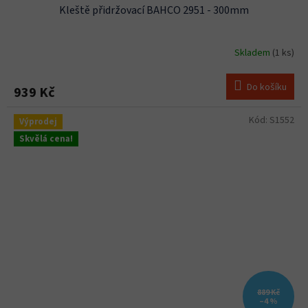
Kleště přidržovací BAHCO 2951 - 300mm
Skladem
(1 ks)
Do košíku
939 Kč
Kód:
S1552
Výprodej
Skvělá cena!
889 Kč
–4 %