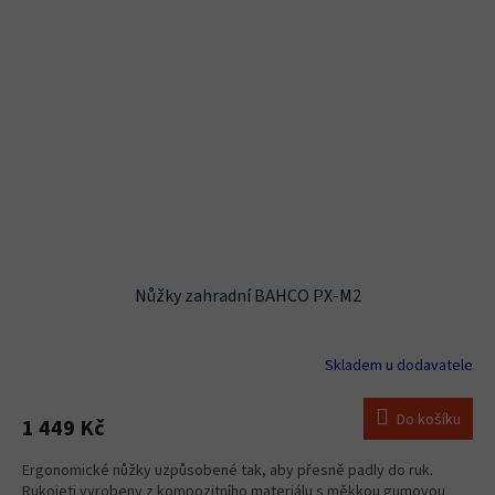
Nůžky zahradní BAHCO PX-M2
Skladem u dodavatele
Do košíku
1 449 Kč
Ergonomické nůžky uzpůsobené tak, aby přesně padly do ruk.
Rukojeti vyrobeny z kompozitního materiálu s měkkou gumovou