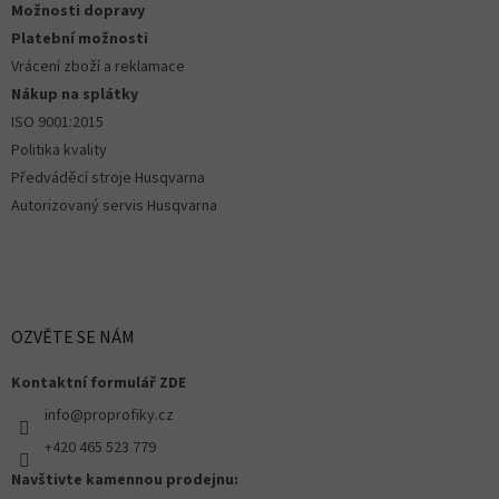
Možnosti dopravy
y
Platební možnosti
v
ý
Vrácení zboží a reklamace
p
Nákup na splátky
i
ISO 9001:2015
s
u
Politika kvality
Předváděcí stroje Husqvarna
Autorizovaný servis Husqvarna
OZVĚTE SE NÁM
Kontaktní formulář ZDE
info@proprofiky.cz
+420 465 523 779
Navštivte kamennou prodejnu: