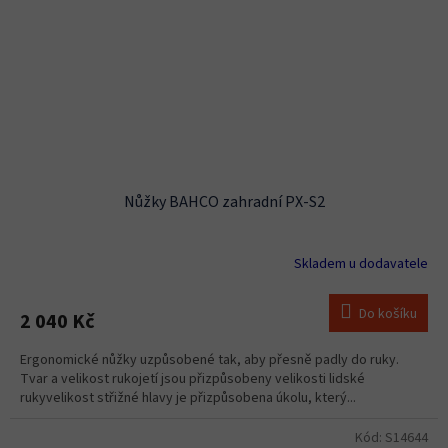
Nůžky BAHCO zahradní PX-S2
Skladem u dodavatele
Do košíku
2 040 Kč
Ergonomické nůžky uzpůsobené tak, aby přesně padly do ruky.
Tvar a velikost rukojetí jsou přizpůsobeny velikosti lidské
rukyvelikost střižné hlavy je přizpůsobena úkolu, který...
Kód:
S14644