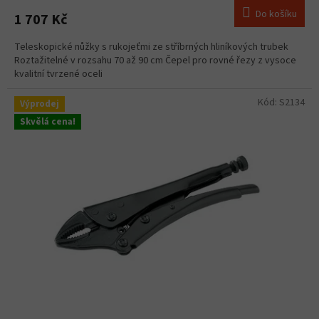
Do košíku
1 707 Kč
Teleskopické nůžky s rukojeťmi ze stříbrných hliníkových trubek
Roztažitelné v rozsahu 70 až 90 cm Čepel pro rovné řezy z vysoce
kvalitní tvrzené oceli
Kód:
S2134
Výprodej
Skvělá cena!