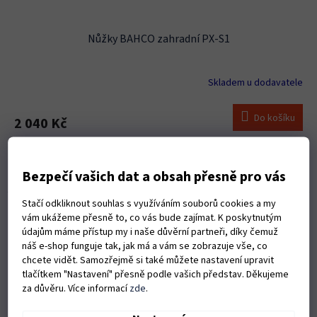
Nůžky BAHCO zahradní PX-S1
Skladem u dodavatele
Do košíku
2 040 Kč
Ergonomické nůžky uzpůsobené tak, aby přesně padly do ruky.
Svislý a boční sklon střižné hlavy pomáhá udržet paži i zápěstí při
Bezpečí vašich dat a obsah přesně pro vás
střihu v jedné rovině.
Stačí odkliknout souhlas s využíváním souborů cookies a my
Kód:
S14647
vám ukážeme přesně to, co vás bude zajímat. K poskytnutým
údajům máme přístup my i naše důvěrní partneři, díky čemuž
náš e-shop funguje tak, jak má a vám se zobrazuje vše, co
chcete vidět. Samozřejmě si také můžete nastavení upravit
tlačítkem "Nastavení" přesně podle vašich představ. Děkujeme
za důvěru. Více informací
zde
.