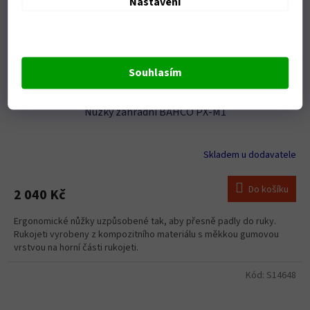
Nastavení
Souhlasím
Nůžky zahradní BAHCO PX-M1
Skladem u dodavatele
Do košíku
2 040 Kč
Ergonomické nůžky uzpůsobené tak, aby přesně padly do ruky.
Rukojeti vyrobeny z kompozitního materiálu s měkkou gumovou
vrstvou na horní části rukojeti.
Kód:
S14648