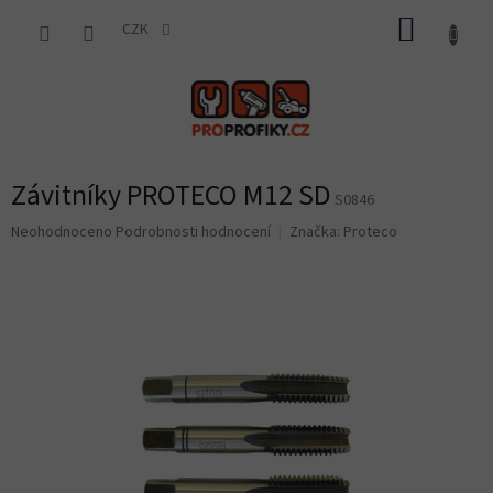
Přejít
NÁKUP
na
CZK
obsah
KOŠÍK
Závitníky PROTECO M12 SD
S0846
Průměrné
Neohodnoceno
Podrobnosti hodnocení
Značka:
Proteco
hodnocení
produktu
je
0,0
z
5
hvězdiček.