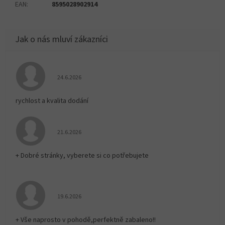
EAN
:
8595028902914
Hodnocení obchodu je 5 z 5 hvězdiček.
24.6.2026
rychlost a kvalita dodání
Hodnocení obchodu je 5 z 5 hvězdiček.
21.6.2026
+ Dobré stránky, vyberete si co potřebujete
Hodnocení obchodu je 5 z 5 hvězdiček.
19.6.2026
+ Vše naprosto v pohodě,perfektně zabaleno!!