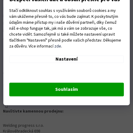
Vrácení zboží a reklamace
Nákup na splátky
Stačí odkliknout souhlas s využíváním souborů cookies a my
ISO 9001:2015
vám ukážeme přesně to, co vás bude zajímat. K poskytnutým
údajům máme přístup my i naše důvěrní partneři, díky čemuž
Politika kvality
náš e-shop funguje tak, jak má a vám se zobrazuje vše, co
Předváděcí stroje Husqvarna
chcete vidět. Samozřejmě si také můžete nastavení upravit
Autorizovaný servis Husqvarna
tlačítkem "Nastavení" přesně podle vašich představ. Děkujeme
za důvěru. Více informací
zde
.
Nastavení
OZVĚTE SE NÁM
Kontaktní formulář ZDE
Souhlasím
info@proprofiky.cz
+420 465 523 779
Navštivte kamennou prodejnu:
Welding progress s.r.o.
Královéhradecká 698