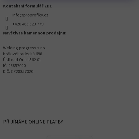
Kontaktní formulář ZDE
info@proprofiky.cz
+420 465 523 779
Navštivte kamennou prodejnu:
Welding progress s.r.o.
Královéhradecká 698
Ústí nad Orlicí 562 01
IČ: 28857020
DIČ: CZ28857020
PŘIJÍMÁME ONLINE PLATBY