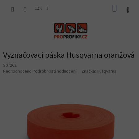
Přejít
NÁKUP
na
CZK
obsah
KOŠÍK
Vyznačovací páska Husqvarna oranžová
S07262
Průměrné
Neohodnoceno
Podrobnosti hodnocení
Značka:
Husqvarna
hodnocení
produktu
je
0,0
z
5
hvězdiček.