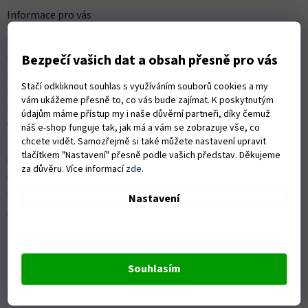
a
Informace pro vás
t
Kontakty
í
Obchodní podmínky
Bezpečí vašich dat a obsah přesně pro vás
Ochrana osobních údajů
Stačí odkliknout souhlas s využíváním souborů cookies a my
Možnosti dopravy
vám ukážeme přesně to, co vás bude zajímat. K poskytnutým
Platební možnosti
údajům máme přístup my i naše důvěrní partneři, díky čemuž
Vrácení zboží a reklamace
náš e-shop funguje tak, jak má a vám se zobrazuje vše, co
chcete vidět. Samozřejmě si také můžete nastavení upravit
Nákup na splátky
tlačítkem "Nastavení" přesně podle vašich představ. Děkujeme
ISO 9001:2015
za důvěru. Více informací
zde
.
Politika kvality
Předváděcí stroje Husqvarna
Nastavení
Autorizovaný servis Husqvarna
Souhlasím
OZVĚTE SE NÁM