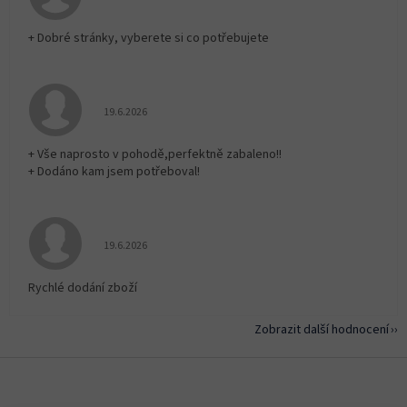
+ Dobré stránky, vyberete si co potřebujete
Hodnocení obchodu je 5 z 5 hvězdiček.
19.6.2026
+ Vše naprosto v pohodě,perfektně zabaleno!!
+ Dodáno kam jsem potřeboval!
Hodnocení obchodu je 5 z 5 hvězdiček.
19.6.2026
Rychlé dodání zboží
Zobrazit další hodnocení
Z
á
p