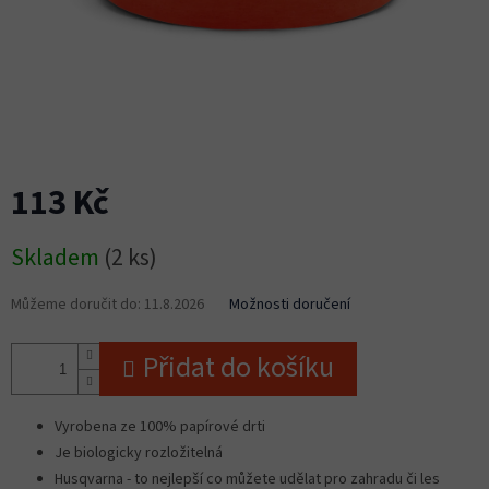
113 Kč
Měrná
Skladem
(2 ks)
cena:
Můžeme doručit do:
11.8.2026
Možnosti doručení
Přidat do košíku
Vyrobena ze 100% papírové drti
Je biologicky rozložitelná
Husqvarna - to nejlepší co můžete udělat pro zahradu či les