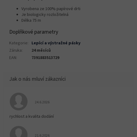
Vyrobena ze 100% papírové drti
Je biologicky rozložitelná
Délka 75 m
Doplňkové parametry
Kategorie
:
Lepící a výstražné pásky
Záruka
:
24 měsíců
EAN
:
7391883513729
Hodnocení obchodu je 5 z 5 hvězdiček.
24.6.2026
rychlost a kvalita dodání
Hodnocení obchodu je 5 z 5 hvězdiček.
21.6.2026