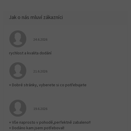
Hodnocení obchodu je 5 z 5 hvězdiček.
24.6.2026
rychlost a kvalita dodání
Hodnocení obchodu je 5 z 5 hvězdiček.
21.6.2026
+ Dobré stránky, vyberete si co potřebujete
Hodnocení obchodu je 5 z 5 hvězdiček.
19.6.2026
+ Vše naprosto v pohodě,perfektně zabaleno!!
+ Dodáno kam jsem potřeboval!