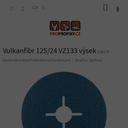
Přejít
NÁKUP
na
CZK
obsah
KOŠÍK
Vulkanfíbr 125/24 VZ133 výsek
S06175
Průměrné
Neohodnoceno
Podrobnosti hodnocení
Značka:
Optima
hodnocení
produktu
je
0,0
z
5
hvězdiček.