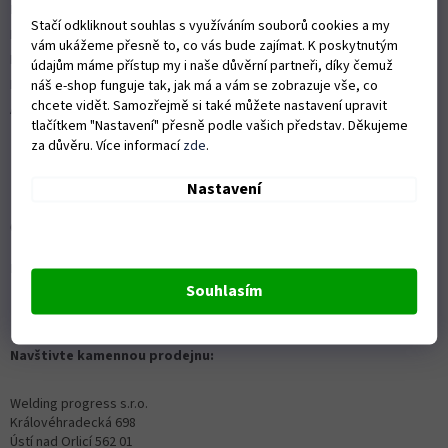
Nákup na splátky
Stačí odkliknout souhlas s využíváním souborů cookies a my
ISO 9001:2015
vám ukážeme přesně to, co vás bude zajímat. K poskytnutým
Politika kvality
údajům máme přístup my i naše důvěrní partneři, díky čemuž
Předváděcí stroje Husqvarna
náš e-shop funguje tak, jak má a vám se zobrazuje vše, co
chcete vidět. Samozřejmě si také můžete nastavení upravit
Autorizovaný servis Husqvarna
tlačítkem "Nastavení" přesně podle vašich představ. Děkujeme
za důvěru. Více informací
zde
.
Nastavení
OZVĚTE SE NÁM
Kontaktní formulář ZDE
Souhlasím
info@proprofiky.cz
+420 465 523 779
Navštivte kamennou prodejnu:
Welding progress s.r.o.
Královéhradecká 698
Ústí nad Orlicí 562 01