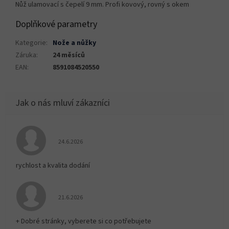
Nůž ulamovací s čepelí 9 mm. Profi kovový, rovný s okem
Doplňkové parametry
Kategorie
:
Nože a nůžky
Záruka
:
24 měsíců
EAN
:
8591084520550
Hodnocení obchodu je 5 z 5 hvězdiček.
24.6.2026
rychlost a kvalita dodání
Hodnocení obchodu je 5 z 5 hvězdiček.
21.6.2026
+ Dobré stránky, vyberete si co potřebujete