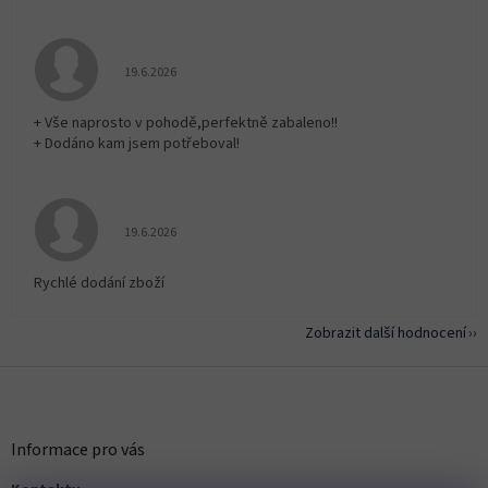
Hodnocení obchodu je 5 z 5 hvězdiček.
19.6.2026
+ Vše naprosto v pohodě,perfektně zabaleno!!
+ Dodáno kam jsem potřeboval!
Hodnocení obchodu je 5 z 5 hvězdiček.
19.6.2026
Rychlé dodání zboží
Zobrazit další hodnocení
Z
á
p
a
Informace pro vás
t