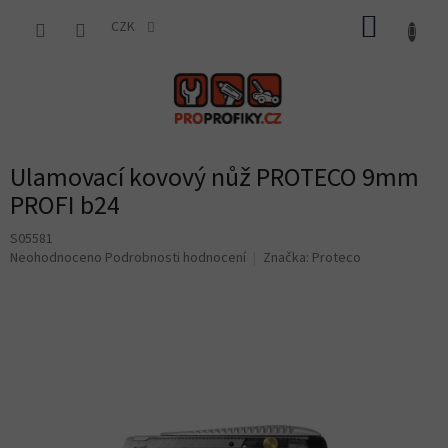
Přejít
NÁKUP
na
CZK
obsah
KOŠÍK
Ulamovací kovový nůž PROTECO 9mm
PROFI b24
S05581
Průměrné
Neohodnoceno
Podrobnosti hodnocení
Značka:
Proteco
hodnocení
produktu
je
0,0
z
5
hvězdiček.