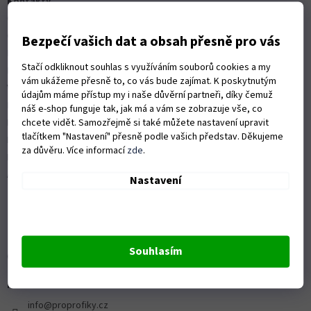
Kontakty
í
Obchodní podmínky
Ochrana osobních údajů
Bezpečí vašich dat a obsah přesně pro vás
Možnosti dopravy
Stačí odkliknout souhlas s využíváním souborů cookies a my
Platební možnosti
vám ukážeme přesně to, co vás bude zajímat. K poskytnutým
Vrácení zboží a reklamace
údajům máme přístup my i naše důvěrní partneři, díky čemuž
Nákup na splátky
náš e-shop funguje tak, jak má a vám se zobrazuje vše, co
ISO 9001:2015
chcete vidět. Samozřejmě si také můžete nastavení upravit
tlačítkem "Nastavení" přesně podle vašich představ. Děkujeme
Politika kvality
za důvěru. Více informací
zde
.
Předváděcí stroje Husqvarna
Autorizovaný servis Husqvarna
Nastavení
Souhlasím
OZVĚTE SE NÁM
Kontaktní formulář ZDE
info@proprofiky.cz