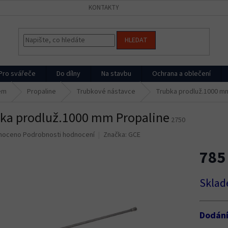
KONTAKTY
HLEDAT
Pro svářeče
Do dílny
Na stavbu
Ochrana a oblečení
em
Propaline
Trubkové nástavce
Trubka prodluž.1000 m
ka prodluž.1000 mm Propaline
2750
né
noceno
Podrobnosti hodnocení
Značka:
GCE
ní
785
u
Měrná
Sklad
cena:
ek.
Dodán