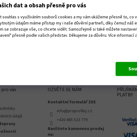
19.6.2026
šich dat a obsah přesně pro vás
e naprosto v pohodě,perfektně zabaleno!!
Rychlé do
ut souhlas s využíváním souborů cookies a my vám ukážeme přesně to, co 
dáno kam jsem potřeboval!
kytnutým údajům máme přístup my i naše důvěrní partneři, díky čemuž náš 
vám se zobrazuje vše, co chcete vidět. Samozřejmě si také můžete nastaven
tavení" přesně podle vašich představ. Děkujeme za důvěru. Více informací
Sou
 pro vás
OZVĚTE SE NÁM
PŘIJÍMÁ
PLATBY
Kontaktní formulář ZDE
podmínky
info@proprofiky.cz
obních údajů
+420 465 523 779
dopravy
Navštivte kamennou prodej
možnosti
nu: