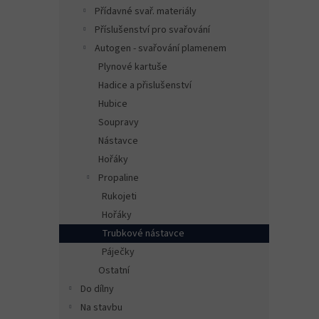
n
Přídavné svař. materiály
e
Příslušenství pro svařování
l
Autogen - svařování plamenem
Plynové kartuše
Hadice a přislušenství
Hubice
Soupravy
Nástavce
Hořáky
Propaline
Rukojeti
Hořáky
Trubkové nástavce
Páječky
Ostatní
Do dílny
Na stavbu