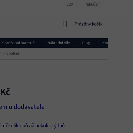
CZK
Přihlášení
NÁKUPNÍ
Prázdný košík
KOŠÍK
Spotřební materiál
Náhradní díly
Blog
Kontakty
m Propaline
 Kč
em u dodavatele
í:
několik dnů až několik týdnů