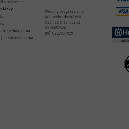
ží a reklamace
splátky
Welding progress s.r.o.
015
Královéhradecká 698
Ústí nad Orlicí 562 01
ity
IČ: 28857020
 stroje Husqvarna
DIČ: CZ28857020
ný servis Husqvarna