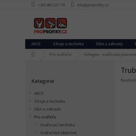
Přejít
+420 465 523 779
info@proprofiky.cz
na
obsah
AKCE
Stroje a technika
Dům a zahrada
Domů
Pro svářeče
Autogen - svařování plamen
P
Trub
o
Přeskočit
s
Průměr
Kategorie
Neohod
kategorie
t
hodnoce
r
produkt
AKCE
a
je
Stroje a technika
n
0,0
z
Dům a zahrada
n
5
í
Pro svářeče
hvězdič
p
Svařovací technika
a
Svářečské oblečení