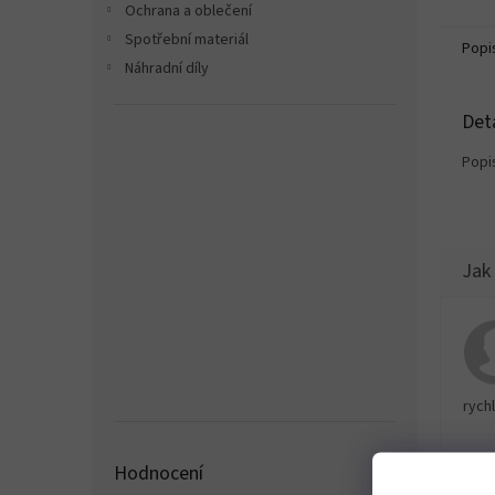
Ochrana a oblečení
Spotřební materiál
Popi
Náhradní díly
Det
Popi
rychl
Hodnocení