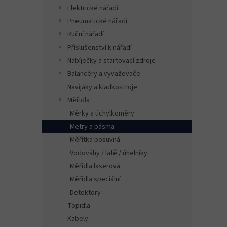
n
Elektrické nářadí
e
Pneumatické nářadí
l
Ruční nářadí
Příslušenství k nářadí
Nabíječky a startovací zdroje
Balancéry a vyvažovače
Navijáky a kladkostroje
Měřidla
Měrky a úchylkoměry
Metry a pásma
Měřítka posuvná
Vodováhy / latě / úhelníky
Měřidla laserová
Měřidla speciální
Detektory
Topidla
Kabely