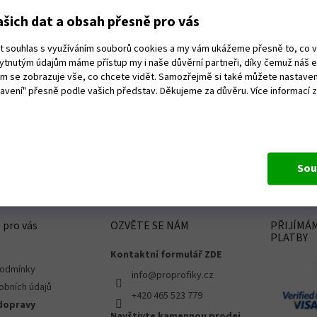
Hodnocení obchodu je 5 z 5 hvězdiček.
19.6.2026
šich dat a obsah přesně pro vás
e naprosto v pohodě,perfektně zabaleno!!
Rychlé do
ut souhlas s využíváním souborů cookies a my vám ukážeme přesně to, co 
dáno kam jsem potřeboval!
kytnutým údajům máme přístup my i naše důvěrní partneři, díky čemuž náš 
vám se zobrazuje vše, co chcete vidět. Samozřejmě si také můžete nastaven
tavení" přesně podle vašich představ. Děkujeme za důvěru. Více informací
Sou
 pro vás
OZVĚTE SE NÁM
PŘIJÍMÁ
PLATBY
Kontaktní formulář ZDE
podmínky
info@proprofiky.cz
obních údajů
+420 465 523 779
dopravy
Navštivte kamennou prodej