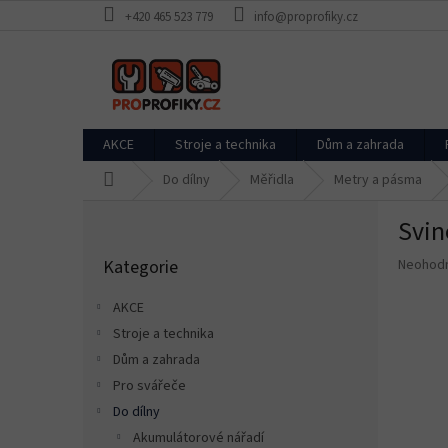
Přejít
+420 465 523 779
info@proprofiky.cz
na
obsah
AKCE
Stroje a technika
Dům a zahrada
Domů
Do dílny
Měřidla
Metry a pásma
P
Svi
o
Přeskočit
s
Průměr
Kategorie
Neohod
kategorie
t
hodnoce
r
produkt
AKCE
a
je
Stroje a technika
n
0,0
z
Dům a zahrada
n
5
í
Pro svářeče
hvězdič
p
Do dílny
a
Akumulátorové nářadí