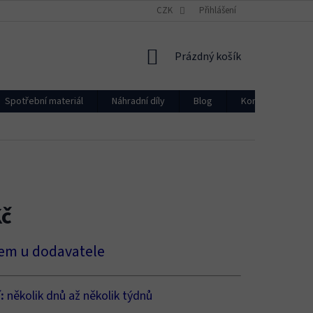
CZK
Přihlášení
NÁKUPNÍ
Prázdný košík
KOŠÍK
Spotřební materiál
Náhradní díly
Blog
Kontakty
Kč
em u dodavatele
í:
několik dnů až několik týdnů