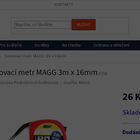
KONTAKTY
HLEDAT
Pro svářeče
Do dílny
Na stavbu
Ochrana a oblečení
Svinovací metr MAGG 3m x 16mm
novací metr MAGG 3m x 16mm
8788
né
noceno
Podrobnosti hodnocení
Značka:
MAGG
ní
26 
u
Měrná
Sklad
cena:
ek.
Dodán