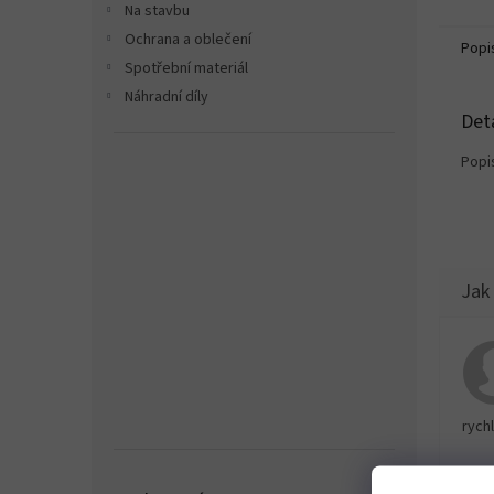
Na stavbu
Ochrana a oblečení
Popi
Spotřební materiál
Náhradní díly
Det
Popi
rychl