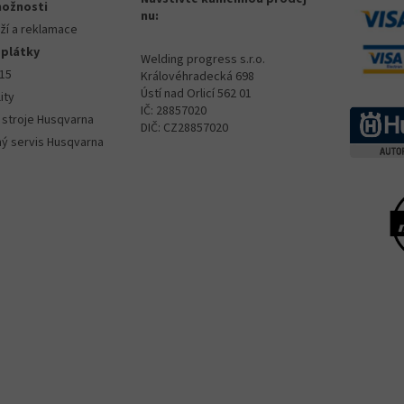
možnosti
nu:
ží a reklamace
splátky
Welding progress s.r.o.
015
Královéhradecká 698
Ústí nad Orlicí 562 01
ity
IČ: 28857020
 stroje Husqvarna
DIČ: CZ28857020
ný servis Husqvarna