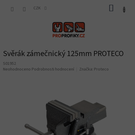
Přejít
NÁKUP
na
CZK
obsah
KOŠÍK
Svěrák zámečnický 125mm PROTECO
S01952
Průměrné
Neohodnoceno
Podrobnosti hodnocení
Značka:
Proteco
hodnocení
produktu
je
0,0
z
5
hvězdiček.