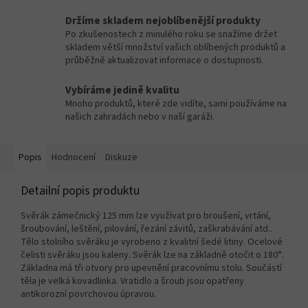
Držíme skladem nejoblíbenější produkty
Po zkušenostech z minulého roku se snažíme držet
skladem větší množství vašich oblíbených produktů a
průběžně aktualizovat informace o dostupnosti.
Vybíráme jedině kvalitu
Mnoho produktů, které zde vidíte, sami používáme na
našich zahradách nebo v naší garáži.
Popis
Hodnocení
Diskuze
Detailní popis produktu
Svěrák zámečnický 125 mm lze využívat pro broušení, vrtání,
šroubování, leštění, pilování, řezání závitů, zaškrabávání atd..
Tělo stolního svěráku je vyrobeno z kvalitní šedé litiny. Ocelové
čelisti svěráku jsou kaleny. Svěrák lze na základně otočit o 180°.
Základna má tři otvory pro upevnění pracovnímu stolu. Součástí
těla je velká kovadlinka. Vratidlo a šroub jsou opatřeny
antikorozní povrchovou úpravou.