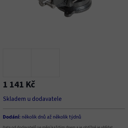
1 141 Kč
Měrná
Skladem u dodavatele
cena:
Dodání:
několik dnů až několik týdnů
Data od dodavatelů se mění každým dnem a je obtížné je uhlídat.