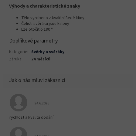
Výhody a charakteristické znaky
Tělo vyrobeno z kvalitní šedé litiny
Čelisti svěráku jsou kaleny
Lze otočit o 180 °
Doplňkové parametry
Kategorie
:
Svěrky a svěráky
Záruka
:
24 měsíců
Hodnocení obchodu je 5 z 5 hvězdiček.
24.6.2026
rychlost a kvalita dodání
Hodnocení obchodu je 5 z 5 hvězdiček.