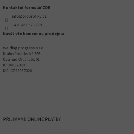
Kontaktní formulář ZDE
info@proprofiky.cz
+420 465 523 779
Navštivte kamennou prodejnu:
Welding progress s.r.o.
Královéhradecká 698
Ústí nad Orlicí 562 01
IČ: 28857020
DIČ: CZ28857020
PŘIJÍMÁME ONLINE PLATBY