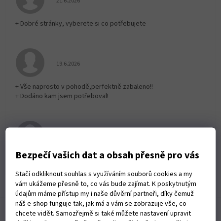
21.6.2026
+ Dobré stránky, vyberete si co potřebujete
Hodnocení obchodu je 5 z 5 hvězdiček.
19.6.2026
+ Vše naprosto v pohodě,perfektně zabaleno!!
+ Dodáno kam jsem potřeboval!
Hodnocení obchodu je 5 z 5 hvězdiček.
19.6.2026
Bezpečí vašich dat a obsah přesně pro vás
Rychlé dodání zboží
Stačí odkliknout souhlas s využíváním souborů cookies a my
Zobrazit další hodnocení
vám ukážeme přesně to, co vás bude zajímat. K poskytnutým
údajům máme přístup my i naše důvěrní partneři, díky čemuž
Z
náš e-shop funguje tak, jak má a vám se zobrazuje vše, co
á
chcete vidět. Samozřejmě si také můžete nastavení upravit