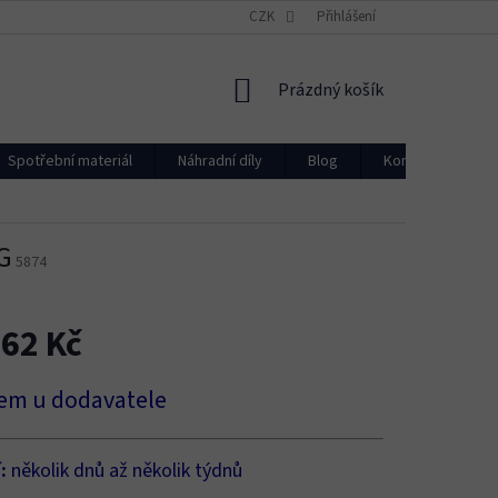
CZK
Přihlášení
NÁKUPNÍ
Prázdný košík
KOŠÍK
Spotřební materiál
Náhradní díly
Blog
Kontakty
G
5874
262 Kč
em u dodavatele
í:
několik dnů až několik týdnů