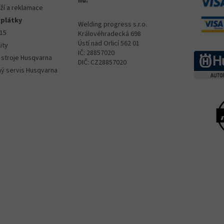
nu:
ží a reklamace
splátky
Welding progress s.r.o.
015
Královéhradecká 698
Ústí nad Orlicí 562 01
ity
IČ: 28857020
 stroje Husqvarna
DIČ: CZ28857020
ný servis Husqvarna