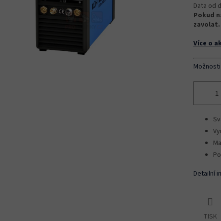
Data od d
Pokud na
zavolat.
Více o a
Možnosti
Sv
Vy
Ma
Po
Detailní 
TISK