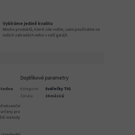
Vybíráme jedině kvalitu
Mnoho produktů, které zde vidíte, sami používáme na
našich zahradách nebo v naší garáži.
Doplňkové parametry
metodou
Kategorie
:
Svářečky TIG
Záruka
:
24 měsíců
ofrekvenční
 určeny pro
žití metody
standardní