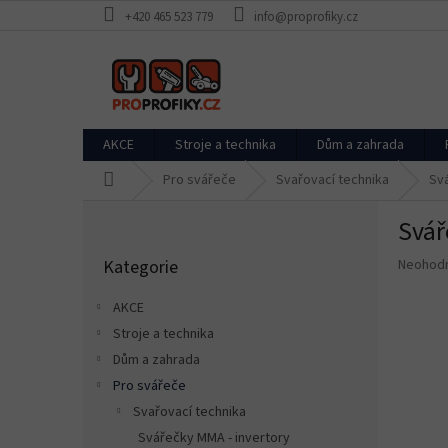
Přejít
+420 465 523 779
info@proprofiky.cz
na
obsah
AKCE
Stroje a technika
Dům a zahrada
Domů
Pro svářeče
Svařovací technika
Sv
P
Svář
o
Přeskočit
s
Průměr
Kategorie
Neohod
kategorie
t
hodnoce
r
produkt
AKCE
a
je
Stroje a technika
n
0,0
z
Dům a zahrada
n
5
í
Pro svářeče
hvězdič
p
Svařovací technika
a
Svářečky MMA - invertory