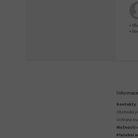
+ Vš
+ Do
Z
á
p
a
t
Informace
í
Kontakty
Obchodní 
Ochrana os
Možnosti 
Platební 