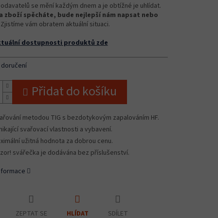
odavatelů se mění každým dnem a je obtížné je uhlídat.
 zboží spěcháte, bude nejlepší nám napsat nebo
Zjistíme vám obratem aktuální situaci.
ktuální dostupnosti produktů zde
 doručení
Přidat do košíku
ařování metodou TIG s bezdotykovým zapalováním HF.
nikající svařovací vlastnosti a vybavení.
ximální užitná hodnota za dobrou cenu.
zor! svářečka je dodávána bez příslušenství.
informace
ZEPTAT SE
SDÍLET
HLÍDAT