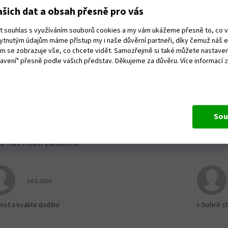
žovatel 60 %
150 A
šich dat a obsah přesně pro vás
ovatel při max. I
45 %
vý proud/příkon 60 %
20 A / 4,7 kVA
tí na prázdno
88 V
ut souhlas s využíváním souborů cookies a my vám ukážeme přesně to, co 
IP 23 S
kytnutým údajům máme přístup my i naše důvěrní partneři, díky čemuž náš 
ktor pro připojení svařovacího hořáku
35–50
vám se zobrazuje vše, co chcete vidět. Samozřejmě si také můžete nastaven
měry
245 × 143 × 390 mm
tavení" přesně podle vašich představ. Děkujeme za důvěru. Více informací
nost
7,1 kg
r! svářečka je dodávána bez příslušenství
Sou
Hodnocení obchodu je 5 z 5 hvězdiček.
24.6.2026
ost a kvalita dodání
+ Dobré st