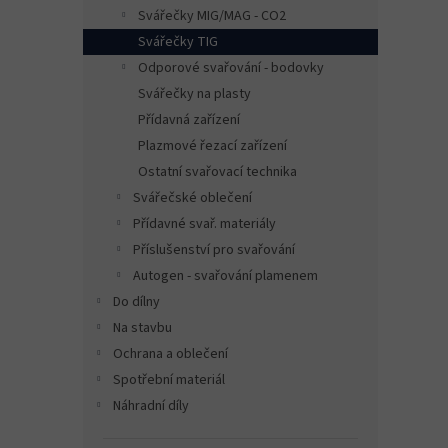
n
Svářečky MIG/MAG - CO2
e
Svářečky TIG
l
Odporové svařování - bodovky
Svářečky na plasty
Přídavná zařízení
Plazmové řezací zařízení
Ostatní svařovací technika
Svářečské oblečení
Přídavné svař. materiály
Příslušenství pro svařování
Autogen - svařování plamenem
Do dílny
Na stavbu
Ochrana a oblečení
Spotřební materiál
Náhradní díly