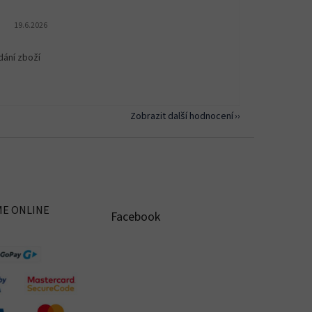
Hodnocení obchodu je 5 z 5 hvězdiček.
19.6.2026
dání zboží
Zobrazit další hodnocení
ME ONLINE
Facebook