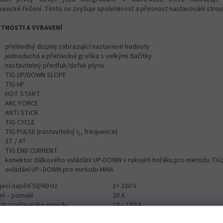
anické řešení. Tímto se zvyšuje spolehlivost a přesnost nastavování stroje
TNOSTI A VYBAVENÍ
přehledný displej zobrazující nastavené hodnoty
jednoduchá a přehledná grafika s velkými tlačítky
nastavitelný předfuk/dofuk plynu.
TIG UP/DOWN SLOPE
TIG HF
HOT START
ARC FORCE
ANTI STICK
TIG CYCLE
TIG PULSE (nastavitelný I
, frequence)
2
2T / 4T
TIG END CURRENT
konektor dálkového ovládání UP-DOWN v rukojeti hořáku pro metodu TIG
ovládání UP–DOWN pro metodu MMA
jecí napětí 50/60 Hz
1× 230 V
ění – pomalé
20 A
ah svařovacího proudu
10 – 180 A
žovatel 100 %
110 A