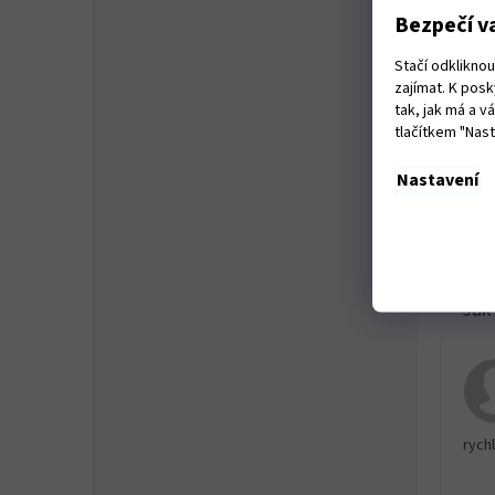
Zatě
Bezpečí va
Zatěž
Síťo
Napě
Stačí odklikno
Krytí
zajímat. K pos
Kone
tak, jak má a 
Roz
tlačítkem "Nas
Hmot
Nastavení
Pozo
rychl