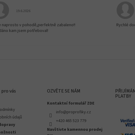
Hodnocení obchodu je 5 z 5 hvězdiček.
19.6.2026
e naprosto v pohodě,perfektně zabaleno!!
Rychlé do
dáno kam jsem potřeboval!
 pro vás
OZVĚTE SE NÁM
PŘIJÍMÁ
PLATBY
Kontaktní formulář ZDE
podmínky
info@proprofiky.cz
obních údajů
+420 465 523 779
dopravy
Navštivte kamennou prodej
možnosti