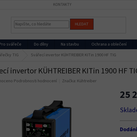
KONTAKTY
HLEDAT
Pro svářeče
Do dílny
Na stavbu
Ochrana a oblečení
ářečky TIG
Svářecí invertor KÜHTREIBER KITin 1900 HF TIG
ecí invertor KÜHTREIBER KITin 1900 HF TI
né
noceno
Podrobnosti hodnocení
Značka:
Kühtreiber
ní
25 
u
Měrná
Sklad
cena:
ek.
Dodán