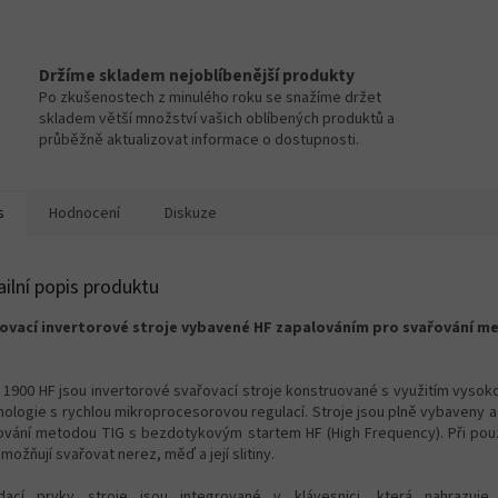
Držíme skladem nejoblíbenější produkty
Po zkušenostech z minulého roku se snažíme držet
skladem větší množství vašich oblíbených produktů a
průběžně aktualizovat informace o dostupnosti.
s
Hodnocení
Diskuze
ailní popis produktu
ovací invertorové stroje vybavené HF zapalováním pro svařování 
n 1900 HF jsou invertorové svařovací stroje konstruované s využitím vysok
nologie s rychlou mikroprocesorovou regulací. Stroje jsou plně vybaveny a
ování metodou TIG s bezdotykovým startem HF (High Frequency). Při pou
možňují svařovat nerez, měď a její slitiny.
dací prvky stroje jsou integrované v klávesnici, která nahrazuje 