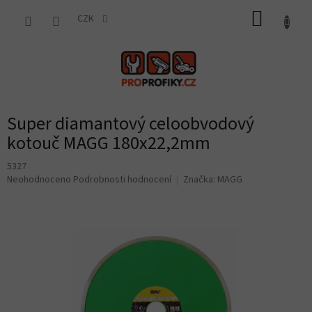
Přejít
NÁKUP
na
CZK
obsah
KOŠÍK
Super diamantový celoobvodový
kotouč MAGG 180x22,2mm
5327
Průměrné
Neohodnoceno
Podrobnosti hodnocení
Značka:
MAGG
hodnocení
produktu
je
0,0
z
5
hvězdiček.