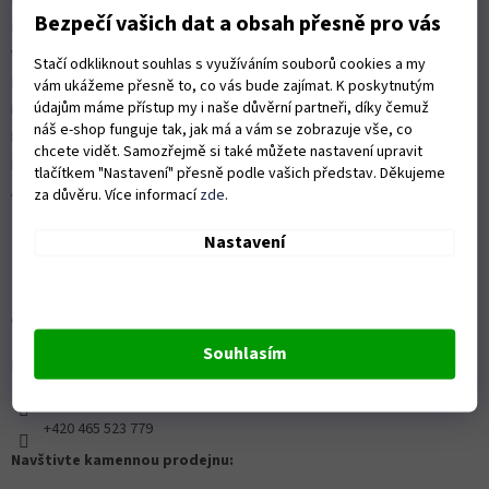
Možnosti dopravy
Bezpečí vašich dat a obsah přesně pro vás
Platební možnosti
Vrácení zboží a reklamace
Stačí odkliknout souhlas s využíváním souborů cookies a my
Nákup na splátky
vám ukážeme přesně to, co vás bude zajímat. K poskytnutým
údajům máme přístup my i naše důvěrní partneři, díky čemuž
ISO 9001:2015
náš e-shop funguje tak, jak má a vám se zobrazuje vše, co
Politika kvality
chcete vidět. Samozřejmě si také můžete nastavení upravit
Předváděcí stroje Husqvarna
tlačítkem "Nastavení" přesně podle vašich představ. Děkujeme
Autorizovaný servis Husqvarna
za důvěru. Více informací
zde
.
Nastavení
OZVĚTE SE NÁM
Souhlasím
Kontaktní formulář ZDE
info@proprofiky.cz
+420 465 523 779
Navštivte kamennou prodejnu: