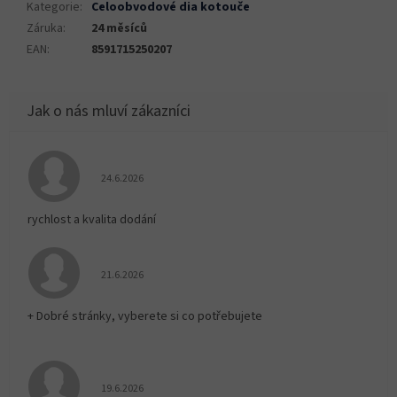
Kategorie
:
Celoobvodové dia kotouče
Záruka
:
24 měsíců
EAN
:
8591715250207
Hodnocení obchodu je 5 z 5 hvězdiček.
24.6.2026
rychlost a kvalita dodání
Hodnocení obchodu je 5 z 5 hvězdiček.
21.6.2026
+ Dobré stránky, vyberete si co potřebujete
Hodnocení obchodu je 5 z 5 hvězdiček.
19.6.2026