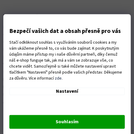
á
p
a
Informace pro vás
t
Kontakty
í
Bezpečí vašich dat a obsah přesně pro vás
Obchodní podmínky
Ochrana osobních údajů
Stačí odkliknout souhlas s využíváním souborů cookies a my
vám ukážeme přesně to, co vás bude zajímat. K poskytnutým
Možnosti dopravy
údajům máme přístup my i naše důvěrní partneři, díky čemuž
Platební možnosti
náš e-shop funguje tak, jak má a vám se zobrazuje vše, co
Vrácení zboží a reklamace
chcete vidět. Samozřejmě si také můžete nastavení upravit
Nákup na splátky
tlačítkem "Nastavení" přesně podle vašich představ. Děkujeme
za důvěru. Více informací
zde
.
ISO 9001:2015
Politika kvality
Nastavení
Předváděcí stroje Husqvarna
Autorizovaný servis Husqvarna
Souhlasím