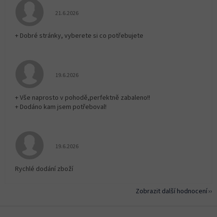
Hodnocení obchodu je 5 z 5 hvězdiček.
21.6.2026
+ Dobré stránky, vyberete si co potřebujete
Hodnocení obchodu je 5 z 5 hvězdiček.
19.6.2026
+ Vše naprosto v pohodě,perfektně zabaleno!!
+ Dodáno kam jsem potřeboval!
Hodnocení obchodu je 5 z 5 hvězdiček.
19.6.2026
Rychlé dodání zboží
Zobrazit další hodnocení
Z