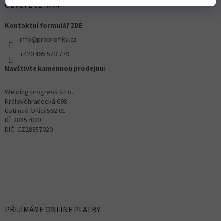
OZVĚTE SE NÁM
Kontaktní formulář ZDE
info@proprofiky.cz
+420 465 523 779
Navštivte kamennou prodejnu:
Welding progress s.r.o.
Královéhradecká 698
Ústí nad Orlicí 562 01
IČ: 28857020
DIČ: CZ28857020
PŘIJÍMÁME ONLINE PLATBY