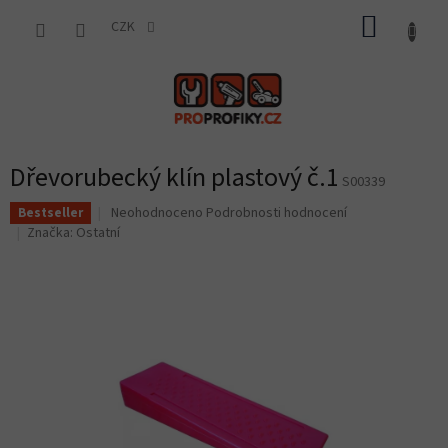
Přejít
NÁKUP
na
CZK
obsah
KOŠÍK
Dřevorubecký klín plastový č.1
S00339
Průměrné
Neohodnoceno
Podrobnosti hodnocení
Bestseller
hodnocení
Značka:
Ostatní
produktu
je
0,0
z
5
hvězdiček.