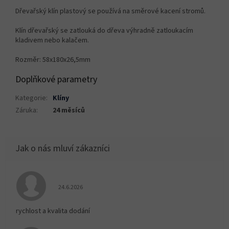
Dřevařský klín plastový se používá na směrové kacení stromů.
Klín dřevařský se zatlouká do dřeva výhradně zatloukacím
kladivem nebo kalačem.
Rozměr: 58x180x26,5mm
Doplňkové parametry
Kategorie
:
Klíny
Záruka
:
24 měsíců
Hodnocení obchodu je 5 z 5 hvězdiček.
24.6.2026
rychlost a kvalita dodání