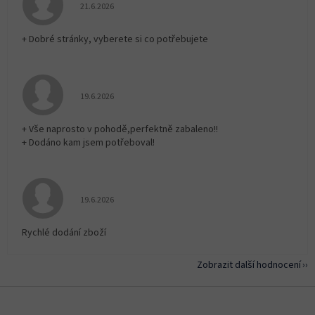
Hodnocení obchodu je 5 z 5 hvězdiček.
21.6.2026
+ Dobré stránky, vyberete si co potřebujete
Hodnocení obchodu je 5 z 5 hvězdiček.
19.6.2026
+ Vše naprosto v pohodě,perfektně zabaleno!!
+ Dodáno kam jsem potřeboval!
Hodnocení obchodu je 5 z 5 hvězdiček.
19.6.2026
Rychlé dodání zboží
Zobrazit další hodnocení
Z
á