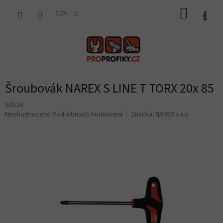
Přejít
NÁKUP
na
CZK
obsah
KOŠÍK
Šroubovák NAREX S LINE T TORX 20x 85
S0526
Průměrné
Neohodnoceno
Podrobnosti hodnocení
Značka:
NAREX s.r.o.
hodnocení
produktu
je
0,0
z
5
hvězdiček.