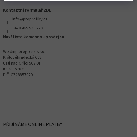
Kontaktní formulář ZDE
info@proprofiky.cz
+420 465 523 779
Navštivte kamennou prodejnu:
Welding progress s.r.o.
Královéhradecká 698
Ústí nad Orlicí 562 01
IČ: 28857020
DIČ: CZ28857020
PŘIJÍMÁME ONLINE PLATBY