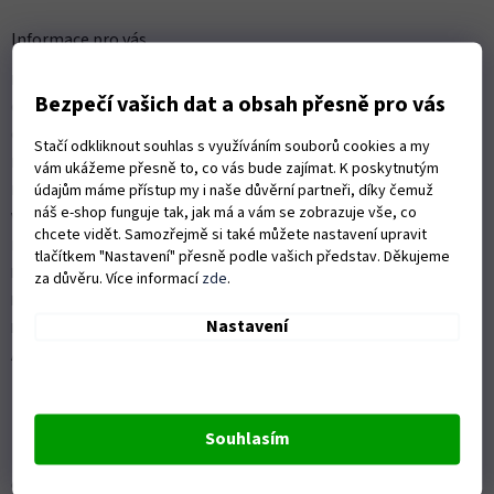
p
a
Informace pro vás
t
Kontakty
í
Bezpečí vašich dat a obsah přesně pro vás
Obchodní podmínky
Ochrana osobních údajů
Stačí odkliknout souhlas s využíváním souborů cookies a my
Možnosti dopravy
vám ukážeme přesně to, co vás bude zajímat. K poskytnutým
údajům máme přístup my i naše důvěrní partneři, díky čemuž
Platební možnosti
náš e-shop funguje tak, jak má a vám se zobrazuje vše, co
Vrácení zboží a reklamace
chcete vidět. Samozřejmě si také můžete nastavení upravit
Nákup na splátky
tlačítkem "Nastavení" přesně podle vašich představ. Děkujeme
ISO 9001:2015
za důvěru. Více informací
zde
.
Politika kvality
Nastavení
Předváděcí stroje Husqvarna
Autorizovaný servis Husqvarna
Souhlasím
OZVĚTE SE NÁM