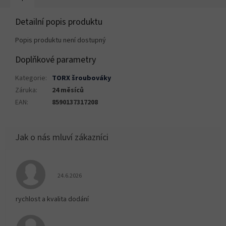
Detailní popis produktu
Popis produktu není dostupný
Doplňkové parametry
Kategorie
:
TORX šroubováky
Záruka
:
24 měsíců
EAN
:
8590137317208
Hodnocení obchodu je 5 z 5 hvězdiček.
24.6.2026
rychlost a kvalita dodání