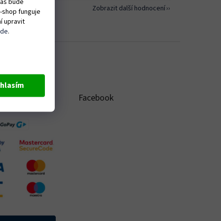
vás bude
Zobrazit další hodnocení
e-shop funguje
í upravit
zde
.
hlasím
ME ONLINE
Facebook