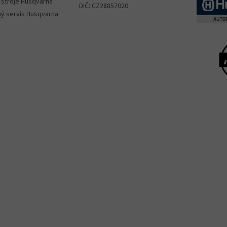
 stroje Husqvarna
DIČ: CZ28857020
ný servis Husqvarna