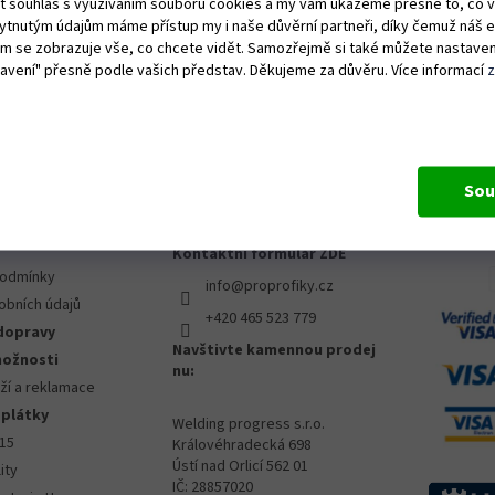
ut souhlas s využíváním souborů cookies a my vám ukážeme přesně to, co 
kytnutým údajům máme přístup my i naše důvěrní partneři, díky čemuž náš 
vám se zobrazuje vše, co chcete vidět. Samozřejmě si také můžete nastaven
tavení" přesně podle vašich představ. Děkujeme za důvěru. Více informací
Sou
 pro vás
OZVĚTE SE NÁM
PŘIJÍMÁ
PLATBY
Kontaktní formulář ZDE
podmínky
info@proprofiky.cz
obních údajů
+420 465 523 779
dopravy
Navštivte kamennou prodej
možnosti
nu:
ží a reklamace
splátky
Welding progress s.r.o.
015
Královéhradecká 698
Ústí nad Orlicí 562 01
ity
IČ: 28857020