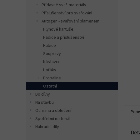
n
Přídavné svař. materiály
e
Příslušenství pro svařování
l
Autogen - svařování plamenem
Plynové kartuše
Hadice a přislušenství
Hubice
Soupravy
Nástavce
Hořáky
Propaline
Ostatní
Do dílny
Na stavbu
Ochrana a oblečení
Popi
Spotřební materiál
Náhradní díly
Det