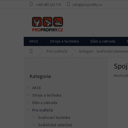
Přejít
+420 465 523 779
info@proprofiky.cz
na
obsah
AKCE
Stroje a technika
Dům a zahrada
Domů
Pro svářeče
Autogen - svařování plamen
P
Spoj
o
Přeskočit
s
Průměr
Kategorie
Neohod
kategorie
t
hodnoce
r
produkt
AKCE
a
je
Stroje a technika
n
0,0
z
Dům a zahrada
n
5
í
Pro svářeče
hvězdič
p
Svařovací technika
a
Svářečské oblečení