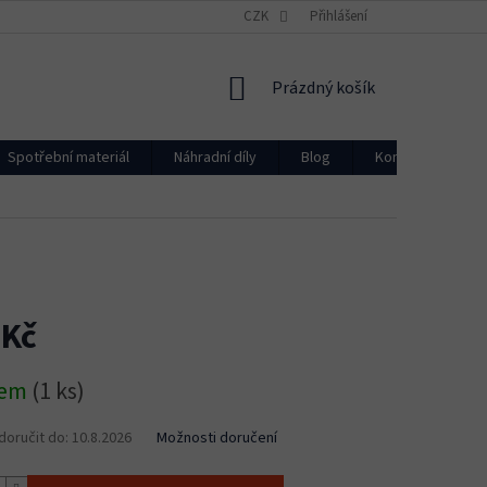
CZK
Přihlášení
NÁKUPNÍ
Prázdný košík
KOŠÍK
Spotřební materiál
Náhradní díly
Blog
Kontakty
 Kč
dem
(1 ks)
oručit do:
10.8.2026
Možnosti doručení