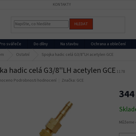
KONTAKTY
HLEDAT
Pro svářeče
Do dílny
Na stavbu
Ochrana a oblečení
em
Ostatní
Spojka hadic celá G3/8''LH acetylen GCE
ka hadic celá G3/8''LH acetylen GCE
1178
né
noceno
Podrobnosti hodnocení
Značka:
GCE
ní
344
u
Měrná
Skla
cena:
ek.
Můžeme d