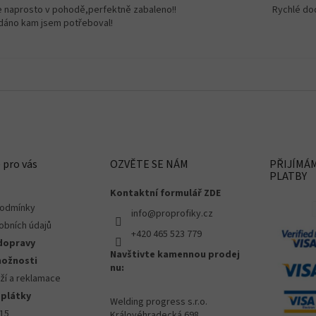
e naprosto v pohodě,perfektně zabaleno!!
Rychlé do
dáno kam jsem potřeboval!
 pro vás
OZVĚTE SE NÁM
PŘIJÍMÁ
PLATBY
Kontaktní formulář ZDE
podmínky
info@proprofiky.cz
obních údajů
+420 465 523 779
dopravy
Navštivte kamennou prodej
možnosti
nu:
ží a reklamace
splátky
Welding progress s.r.o.
015
Královéhradecká 698