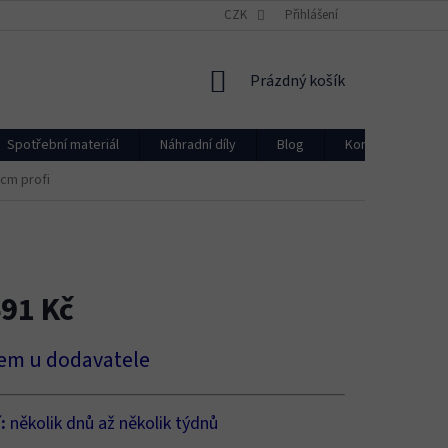
CZK
Přihlášení
NÁKUPNÍ
Prázdný košík
KOŠÍK
Spotřební materiál
Náhradní díly
Blog
Kontakty
cm profi
491 Kč
em u dodavatele
í:
několik dnů až několik týdnů