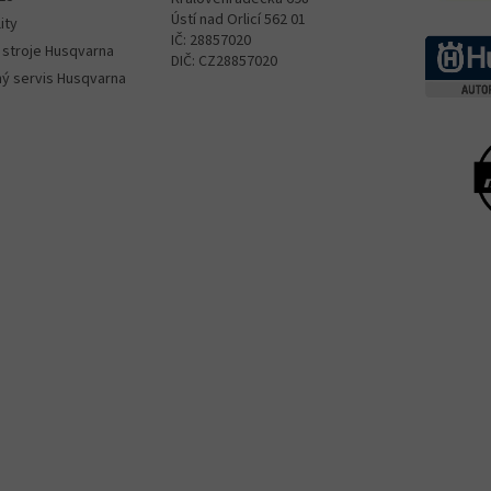
Ústí nad Orlicí 562 01
ity
IČ: 28857020
 stroje Husqvarna
DIČ: CZ28857020
ný servis Husqvarna