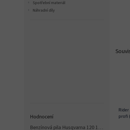
Spotřební materiál
Náhradní díly
Souvi
Rider
profi 
Hodnocení
Benzínová pila Husqvarna 120 14'' MARK II (hobby)