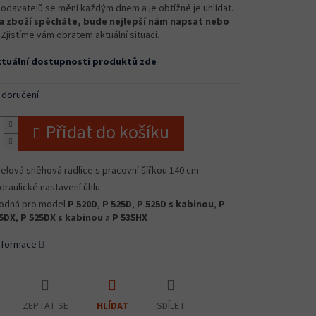
odavatelů se mění každým dnem a je obtížné je uhlídat.
 zboží spěcháte, bude nejlepší nám napsat nebo
Zjistíme vám obratem aktuální situaci.
ktuální dostupnosti produktů zde
 doručení
Přidat do košíku
elová sněhová radlice s pracovní šířkou 140 cm
draulické nastavení úhlu
odná pro model
P 520D
,
P 525D
,
P 525D s kabinou
,
P
5DX
,
P 525DX s kabinou
a
P 535HX
informace
ZEPTAT SE
SDÍLET
HLÍDAT