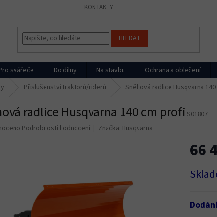
KONTAKTY
HLEDAT
Pro svářeče
Do dílny
Na stavbu
Ochrana a oblečení
ry
Příslušenství traktorů/riderů
Sněhová radlice Husqvarna 140 
ová radlice Husqvarna 140 cm profi
S01807
né
noceno
Podrobnosti hodnocení
Značka:
Husqvarna
ní
66 
u
Měrná
Sklad
cena:
ek.
Dodán