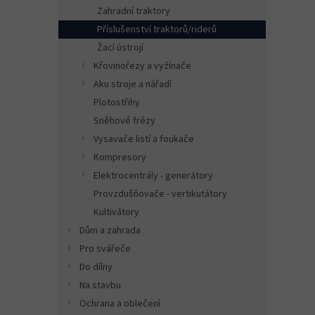
n
Zahradní traktory
e
Příslušenství traktorů/riderů
l
Žací ústrojí
Křovinořezy a vyžínače
Aku stroje a nářadí
Plotostřihy
Sněhové frézy
Vysavače listí a foukače
Kompresory
Elektrocentrály - generátory
Provzdušňovače - vertikutátory
Kultivátory
Dům a zahrada
Pro svářeče
Do dílny
Na stavbu
Ochrana a oblečení