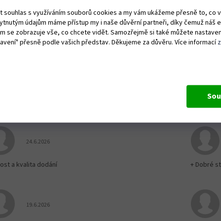
HX
ut souhlas s využíváním souborů cookies a my vám ukážeme přesně to, co 
ametry
kytnutým údajům máme přístup my i naše důvěrní partneři, díky čemuž náš 
vám se zobrazuje vše, co chcete vidět. Samozřejmě si také můžete nastaven
vení úhlu, levý
28 °
avení úhlu, pravý
28 °
tavení" přesně podle vašich představ. Děkujeme za důvěru. Více informací
ně pro nastavení úhlu
Plynulé
nost
108 kg
vní šířka
140 cm
Sou
Hodnocení obchodu je 5 z 5 hvězdiček.
24.6.2026
ost a kvalita dodání
+ Dobré st
Hodnocení obchodu je 5 z 5 hvězdiček.
19.6.2026