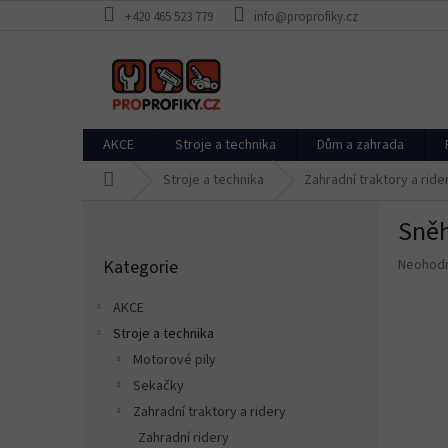
Přejít
+420 465 523 779
info@proprofiky.cz
na
obsah
AKCE
Stroje a technika
Dům a zahrada
Domů
Stroje a technika
Zahradní traktory a ride
P
Sněh
o
Přeskočit
s
Průměr
Kategorie
Neohod
kategorie
t
hodnoce
r
produkt
AKCE
a
je
Stroje a technika
n
0,0
z
Motorové pily
n
5
í
Sekačky
hvězdič
p
Zahradní traktory a ridery
a
Zahradní ridery