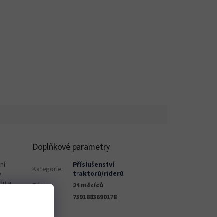
Doplňkové parametry
ní
Příslušenství
Kategorie
:
o
traktorů/riderů
du a
Záruka
:
24 měsíců
EAN
:
7391883690178
inou
a
P