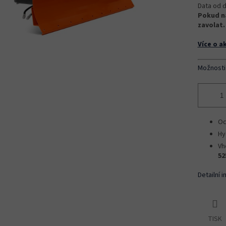
Data od d
Pokud na
zavolat.
Více o a
Možnosti
Oc
Hy
Vh
52
Detailní 
TISK