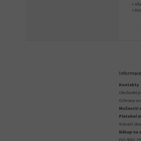
+ Vš
+ Do
Z
á
p
a
t
Informace
í
Kontakty
Obchodní 
Ochrana os
Možnosti 
Platební 
Vrácení zbo
Nákup na 
ISO 9001:2