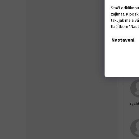
535
Stačí odklikno
Par
zajímat. K pos
tak, jak má a 
Nasta
Nast
tlačítkem "Nas
Stup
Hmot
Nastavení
Praco
rychl