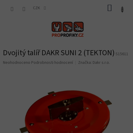
Přejít
NÁKUP
na
CZK
obsah
KOŠÍK
Dvojitý talíř DAKR SUNI 2 (TEKTON)
S15611
Průměrné
Neohodnoceno
Podrobnosti hodnocení
Značka:
Dakr s.r.o.
hodnocení
produktu
je
0,0
z
5
hvězdiček.