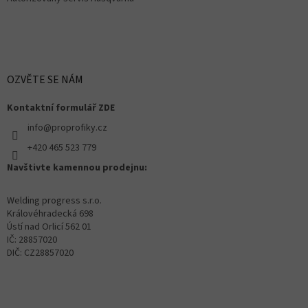
OZVĚTE SE NÁM
Kontaktní formulář ZDE
info@proprofiky.cz
+420 465 523 779
Navštivte kamennou prodejnu:
Welding progress s.r.o.
Královéhradecká 698
Ústí nad Orlicí 562 01
IČ: 28857020
DIČ: CZ28857020