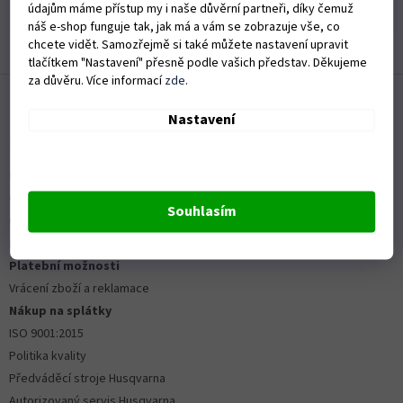
Rychlé dodání zboží
údajům máme přístup my i naše důvěrní partneři, díky čemuž
náš e-shop funguje tak, jak má a vám se zobrazuje vše, co
chcete vidět. Samozřejmě si také můžete nastavení upravit
Zobrazit další hodnocení
tlačítkem "Nastavení" přesně podle vašich představ. Děkujeme
Z
za důvěru. Více informací
zde
.
á
p
Nastavení
a
Informace pro vás
t
Kontakty
í
Obchodní podmínky
Souhlasím
Ochrana osobních údajů
Možnosti dopravy
Platební možnosti
Vrácení zboží a reklamace
Nákup na splátky
ISO 9001:2015
Politika kvality
Předváděcí stroje Husqvarna
Autorizovaný servis Husqvarna