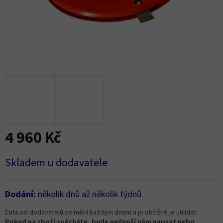
4 960 Kč
Měrná
Skladem u dodavatele
cena:
Dodání:
několik dnů až několik týdnů
Data od dodavatelů se mění každým dnem a je obtížné je uhlídat.
Pokud na zboží spěcháte, bude nejlepší nám napsat nebo