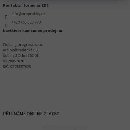
Kontaktní formulář ZDE
info@proprofiky.cz
+420 465 523 779
Navštivte kamennou prodejnu:
Welding progress s.r.o.
Královéhradecká 698
Ústí nad Orlicí 562 01
IČ: 28857020
DIČ: CZ28857020
PŘIJÍMÁME ONLINE PLATBY