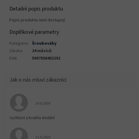
Detailní popis produktu
Popis produktu není dostupný
Doplňkové parametry
Kategorie
:
Šroubováky
Záruka
:
24 měsíců
EAN
:
5907558402292
Hodnocení obchodu je 5 z 5 hvězdiček.
24.6.2026
rychlost a kvalita dodání
Hodnocení obchodu je 5 z 5 hvězdiček.
21.6.2026