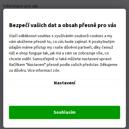
a
Informace pro vás
t
Kontakty
í
Obchodní podmínky
Bezpečí vašich dat a obsah přesně pro vás
Ochrana osobních údajů
Stačí odkliknout souhlas s využíváním souborů cookies a my
Možnosti dopravy
vám ukážeme přesně to, co vás bude zajímat. K poskytnutým
Platební možnosti
údajům máme přístup my i naše důvěrní partneři, díky čemuž
Vrácení zboží a reklamace
náš e-shop funguje tak, jak má a vám se zobrazuje vše, co
chcete vidět. Samozřejmě si také můžete nastavení upravit
Nákup na splátky
tlačítkem "Nastavení" přesně podle vašich představ. Děkujeme
ISO 9001:2015
za důvěru. Více informací
zde
.
Politika kvality
Předváděcí stroje Husqvarna
Nastavení
Autorizovaný servis Husqvarna
Souhlasím
OZVĚTE SE NÁM