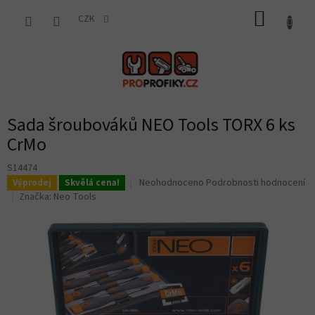
Přejít
NÁKUP
na
CZK
obsah
KOŠÍK
Sada šroubováků NEO Tools TORX 6 ks
CrMo
S14474
Průměrné
Neohodnoceno
Podrobnosti hodnocení
Výprodej
Skvělá cena!
hodnocení
Značka:
Neo Tools
produktu
je
0,0
z
5
hvězdiček.