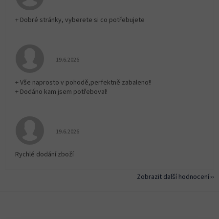
+ Dobré stránky, vyberete si co potřebujete
Hodnocení obchodu je 5 z 5 hvězdiček.
19.6.2026
+ Vše naprosto v pohodě,perfektně zabaleno!!
+ Dodáno kam jsem potřeboval!
Hodnocení obchodu je 5 z 5 hvězdiček.
19.6.2026
Rychlé dodání zboží
Zobrazit další hodnocení
Z
á
p