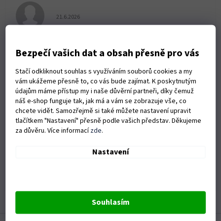
Hodnocení obchodu je 5 z 5 hvězdiček.
21.6.2026
+ Dobré stránky, vyberete si co potřebujete
Bezpečí vašich dat a obsah přesně pro vás
Stačí odkliknout souhlas s využíváním souborů cookies a my
Hodnocení obchodu je 5 z 5 hvězdiček.
19.6.2026
vám ukážeme přesně to, co vás bude zajímat. K poskytnutým
údajům máme přístup my i naše důvěrní partneři, díky čemuž
náš e-shop funguje tak, jak má a vám se zobrazuje vše, co
+ Vše naprosto v pohodě,perfektně zabaleno!!
chcete vidět. Samozřejmě si také můžete nastavení upravit
+ Dodáno kam jsem potřeboval!
tlačítkem "Nastavení" přesně podle vašich představ. Děkujeme
za důvěru. Více informací
zde
.
Hodnocení obchodu je 5 z 5 hvězdiček.
Nastavení
19.6.2026
Rychlé dodání zboží
Zobrazit další hodnocení
Souhlasím
Z