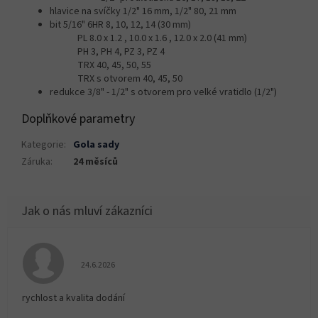
hlavice na svíčky 1/2" 16 mm, 1/2" 80, 21 mm
bit 5/16" 6HR 8, 10, 12, 14 (30 mm)
PL 8.0 x 1.2 , 10.0 x 1.6 , 12.0 x 2.0 (41 mm)
PH 3, PH 4, PZ 3, PZ 4
TRX 40, 45, 50, 55
TRX s otvorem 40, 45, 50
redukce 3/8" - 1/2" s otvorem pro velké vratidlo (1/2")
Doplňkové parametry
Kategorie
:
Gola sady
Záruka
:
24 měsíců
Hodnocení obchodu je 5 z 5 hvězdiček.
24.6.2026
rychlost a kvalita dodání