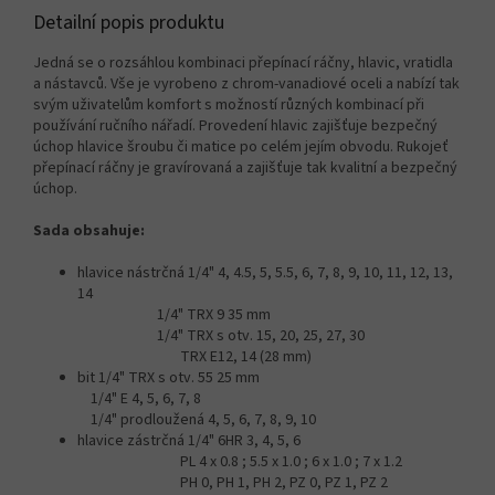
Detailní popis produktu
Jedná se o rozsáhlou kombinaci přepínací ráčny, hlavic, vratidla
a nástavců. Vše je vyrobeno z chrom-vanadiové oceli a nabízí tak
svým uživatelům komfort s možností různých kombinací při
používání ručního nářadí. Provedení hlavic zajišťuje bezpečný
úchop hlavice šroubu či matice po celém jejím obvodu. Rukojeť
přepínací ráčny je gravírovaná a zajišťuje tak kvalitní a bezpečný
úchop.
Sada obsahuje:
hlavice nástrčná 1/4" 4, 4.5, 5, 5.5, 6, 7, 8, 9, 10, 11, 12, 13,
14
1/4" TRX 9 35 mm
1/4" TRX s otv. 15, 20, 25, 27, 30
TRX E12, 14 (28 mm)
bit 1/4" TRX s otv. 55 25 mm
1/4" E 4, 5, 6, 7, 8
1/4" prodloužená 4, 5, 6, 7, 8, 9, 10
hlavice zástrčná 1/4" 6HR 3, 4, 5, 6
PL 4 x 0.8 ; 5.5 x 1.0 ; 6 x 1.0 ; 7 x 1.2
PH 0, PH 1, PH 2, PZ 0, PZ 1, PZ 2