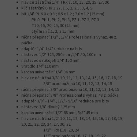
hlavice zástrčná 1/4" TRX 8, 10, 15, 20, 25, 27, 30
klíč zástrčný 6HR 1.27, 1.5, 2, 2.5, 3, 4, 5
bit 1/4" PL 6.0 x 0.8 ; 6.5 x 1.2 ; 7.0 x 1.2 (25 mm)
PH 0, PH 1, PH 2, PH 3, PZ 1, PZ 2, PZ 3
T10, 15, 20, 25, 30 (25 mm)
čtyřhran č.1, 2, 3 25 mm
ráčna přepínací 1/2" , 1/4" Professional s vyhaz. 48 z.
páčka
adaptér 1/4"-1/4" redukce na bity
nástavec 1/2" 125, 250 mm ,1/4" 50, 100 mm
nástavec s rukojetí 1/4" 150 mm
vratidlo 1/4" 110 mm
kardan univerzální 1/4" 36 mm
hlavice nástrčná 3/8" 10, 11, 12, 13, 14, 15, 16, 17, 18, 19
3/8" prodloužená 10, 11, 12, 13, 14, 15
ráčna přepínací 3/8" prodloužená 10, 11, 12, 13, 14, 15
ráčna přepínací 3/8" Professional s vyhaz. 48 z. páčka
adaptér 3/8" - 1/4" , 1/2" - 5/16" redukce pro bity
nástavec 3/8" dlouhý-125 mm
kardan univerzální 1/2" 68 mm, 3/8" 45 mm
hlavice nástrčná 1/2" 10, 11, 12, 13, 14, 15, 16, 17, 18, 19,
20, 21, 22, 23, 24, 27, 30, 32
1/2" TRX E18, 20, 24
1/2" prodloužená 16, 17, 18, 19, 22