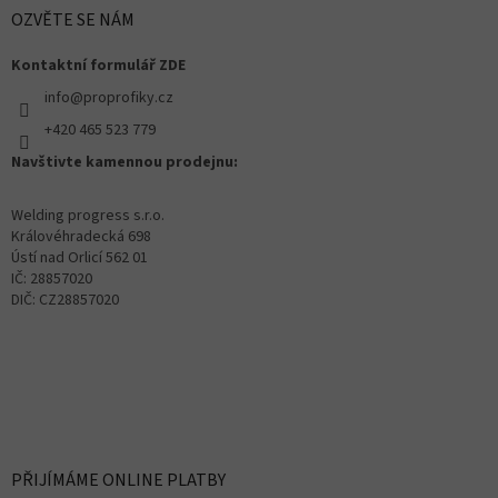
OZVĚTE SE NÁM
Kontaktní formulář ZDE
info@proprofiky.cz
+420 465 523 779
Navštivte kamennou prodejnu:
Welding progress s.r.o.
Královéhradecká 698
Ústí nad Orlicí 562 01
IČ: 28857020
DIČ: CZ28857020
PŘIJÍMÁME ONLINE PLATBY