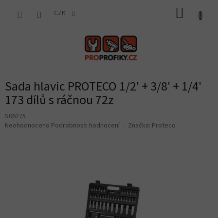
Přejít
NÁKUP
na
CZK
obsah
KOŠÍK
Sada hlavic PROTECO 1/2' + 3/8' + 1/4'
173 dílů s ráčnou 72z
S06275
Průměrné
Neohodnoceno
Podrobnosti hodnocení
Značka:
Proteco
hodnocení
produktu
je
0,0
z
5
hvězdiček.