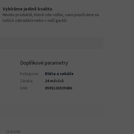
Vybíráme jedině kvalitu
Mnoho produktů, které zde vidíte, sami používáme na
našich zahradách nebo v naší garáži.
Doplňkové parametry
Kategorie
:
Dláta a sekáče
Záruka
:
24 měsíců
EAN
:
8595126929486
Hodnocení obchodu je 5 z 5 hvězdiček.
21.6.2026