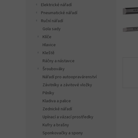
n
Elektrické nářadí
e
Pneumatické nářadí
l
Ruční nářadí
Gola sady
Klíče
Hlavice
Kleště
Ráčny a nástavce
Šroubováky
Nářadí pro autoopravárenství
Závitníky a závitové vložky
Pilníky
Kladiva a palice
Zednické nářadí
Upínací a vázací prostředky
Kufry a brašny
Sponkovačky a spony