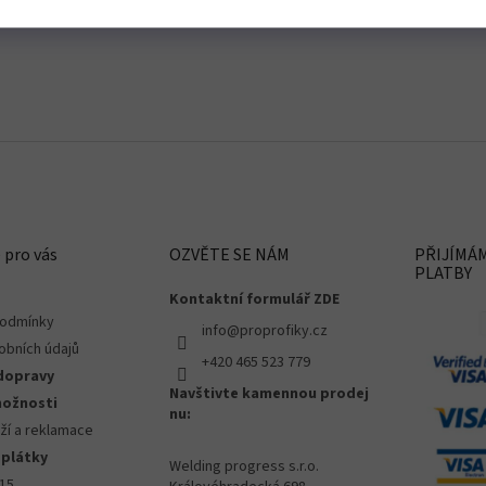
 pro vás
OZVĚTE SE NÁM
PŘIJÍMÁ
PLATBY
Kontaktní formulář ZDE
podmínky
info@proprofiky.cz
obních údajů
+420 465 523 779
dopravy
Navštivte kamennou prodej
možnosti
nu:
ží a reklamace
splátky
Welding progress s.r.o.
015