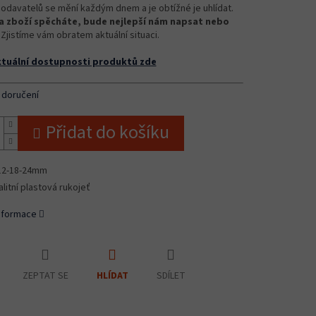
odavatelů se mění každým dnem a je obtížné je uhlídat.
 zboží spěcháte, bude nejlepší nám napsat nebo
Zjistíme vám obratem aktuální situaci.
ktuální dostupnosti produktů zde
 doručení
Přidat do košíku
12-18-24mm
alitní plastová rukojeť
informace
ZEPTAT SE
SDÍLET
HLÍDAT