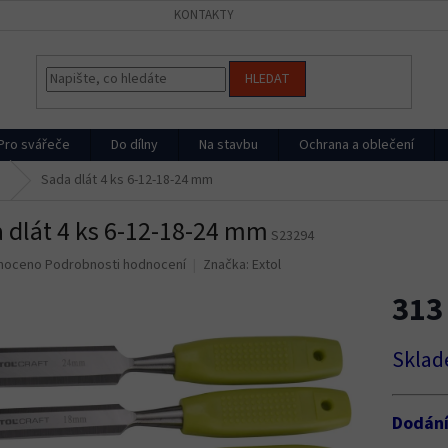
KONTAKTY
HLEDAT
Pro svářeče
Do dílny
Na stavbu
Ochrana a oblečení
e
Sada dlát 4 ks 6-12-18-24 mm
 dlát 4 ks 6-12-18-24 mm
S23294
né
noceno
Podrobnosti hodnocení
Značka:
Extol
ní
313
u
Měrná
Sklad
cena:
ek.
Dodán