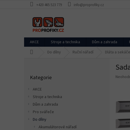
Přejít
+420 465 523 779
info@proprofiky.cz
na
obsah
AKCE
Stroje a technika
Dům a zahrada
Domů
Do dílny
Ruční nářadí
Dláta a sekáč
P
Sada
o
Přeskočit
s
Průměr
Kategorie
Neohod
kategorie
t
hodnoce
r
produkt
AKCE
a
je
Stroje a technika
n
0,0
z
Dům a zahrada
n
5
í
Pro svářeče
hvězdič
p
Do dílny
a
Akumulátorové nářadí