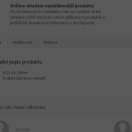
Držíme skladem nejoblíbenější produkty
Po zkušenostech z minulého roku se snažíme držet
skladem větší množství vašich oblíbených produktů a
průběžně aktualizovat informace o dostupnosti.
s
Hodnocení
Diskuze
ailní popis produktu
6-12-18-24mm
kvalitní plastová rukojeť
Hodnocení obchodu je 5 z 5 hvězdiček.
24.6.2026