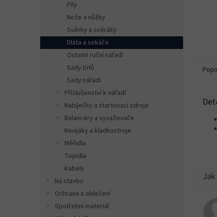
Pily
Nože a nůžky
Svěrky a svěráky
Dláta a sekáče
Ostatní ruční nářadí
Sady bitů
Popi
Sady nářadí
Příslušenství k nářadí
Det
Nabíječky a startovací zdroje
Balancéry a vyvažovače
Navijáky a kladkostroje
Měřidla
Topidla
Kabely
Na stavbu
Ochrana a oblečení
Spotřební materiál