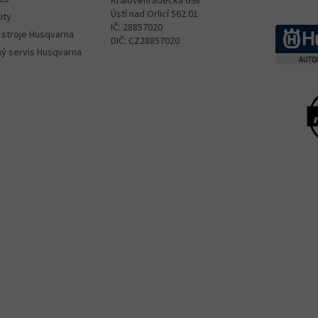
Královéhradecká 698
Ústí nad Orlicí 562 01
ity
IČ: 28857020
 stroje Husqvarna
DIČ: CZ28857020
ný servis Husqvarna