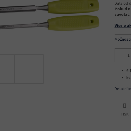
Data od d
Pokud na
zavolat.
Více o a
Možnosti
6-
kv
Detailní 
TISK