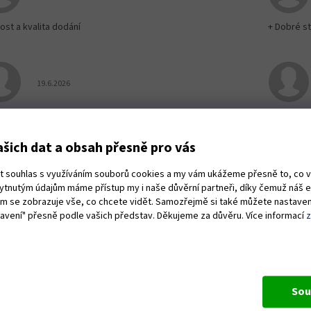
ost a kvalita dodání
+ Dobré st
Hodnocení obchodu je 5 z 5 hvězdiček.
19.6.2026
e naprosto v pohodě,perfektně zabaleno!!
Rychlé do
dáno kam jsem potřeboval!
šich dat a obsah přesně pro vás
ut souhlas s využíváním souborů cookies a my vám ukážeme přesně to, co 
kytnutým údajům máme přístup my i naše důvěrní partneři, díky čemuž náš 
vám se zobrazuje vše, co chcete vidět. Samozřejmě si také můžete nastaven
tavení" přesně podle vašich představ. Děkujeme za důvěru. Více informací
Sou