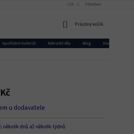
CZK
Přihlášení
NÁKUPNÍ
Prázdný košík
KOŠÍK
Spotřební materiál
Náhradní díly
Blog
Kontakty
 Kč
em u dodavatele
í:
několik dnů až několik týdnů